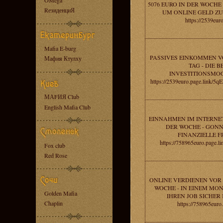
OMega
5076 EURO IN DER WOCHE -
RезиденциЯ
UM ONLINE GELD ZU
https://2539eur
Mafia E-burg
PASSIVES EINKOMMEN V
Мафия Ктулху
TAG - DIE B
INVESTITIONSMOG
https://2539euro.page.link
МАFИЯ Club
English Mafia Club
EINNAHMEN IM INTERNET
DER WOCHE - GONN
FINANZIELLE FR
https://758965euro.page.
Fox club
Red Rose
ONLINE VERDIENEN VOR 
WOCHE - IN EINEM MO
Golden Mafia
IHREN JOB SICHER
Chaplin
https://758965euro.