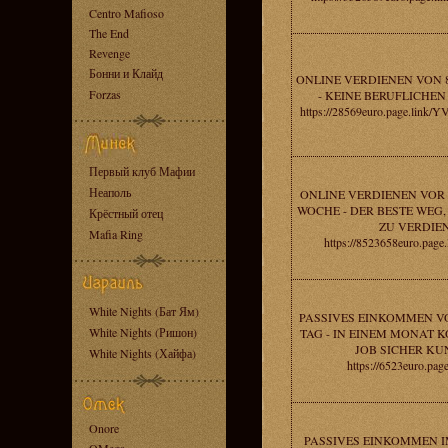
Centro Mafioso
The End
Revenge
Бонни и Клайд
ONLINE VERDIENEN VON 
Forzas
- KEINE BERUFLICHEN
https://28569euro.page.lin
Первый клуб Мафии
Неаполь
ONLINE VERDIENEN VOR 
WOCHE - DER BESTE WEG
Крёстный отец
ZU VERDIE
Mafia Ring
https://8523658euro.pag
White Nights (Бат Ям)
PASSIVES EINKOMMEN VO
White Nights (Ришон)
TAG - IN EINEM MONAT 
JOB SICHER KU
White Nights (Хайфа)
https://6523euro.pag
Onore
PASSIVES EINKOMMEN I