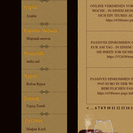
ONLINE VERDIENEN VOR 
WOCHE - IN EINEM MO
SICH EIN TEURES A
Алиби
https://4586euro.p
Мирный житель
PASSIVES EINKOMMEN O
EUR AM TAG - IN EINE
SIE IHREN JOB SICH
https://3526589eur
mafia.md
PASSIVES EINKOMMEN I
9945 EURO IN DER W
Вобла Курск
BERUFLICHEN FAH
https://4586euro.page.l
Город Теней
<
...
6
7
8
9
10
11
12
13
14
1
Мафия Клуб