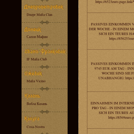
https://6523euro.page.li
Dnepr Mafia Clan
PASSIVES EINKOMMEN V
DER WOCHE - IN EINEM 
SICH EIN TEURES H
Салон Мафии
https://856253eur
IF Mafia Club
PASSIVES EINKOMMEN I
9745 EUR AM TAG - IN
WOCHE SIND SIE 
UNABHANGIG: https://
Mafia Vicino
EINNAHMEN IM INTERNE
Вобла Казань
PRO TAG - IN EINEM MO
SICH EIN TEURES A
https://8569euro.p
Cosa-Nostra