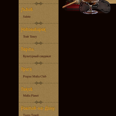
Salute
Teatr Teney
Культурный синдикат
Prague Mafia Club
Mafia Planet
Театр Теней