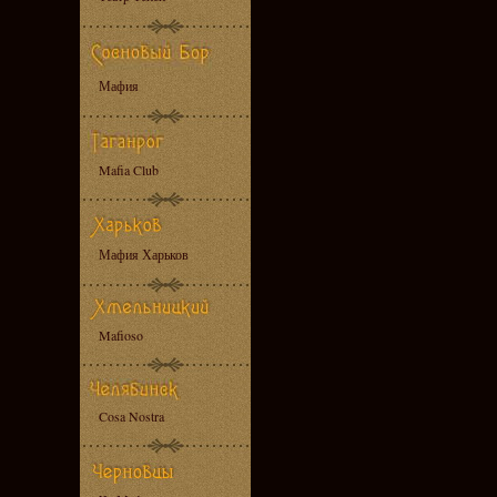
Мафия
Mafia Club
Мафия Харьков
Mafioso
Cosa Nostra