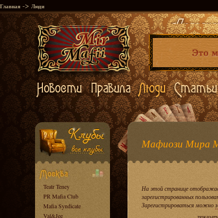
->
Главная
Люди
Мафиози Мира 
Teatr Teney
На этой странице отображае
PR Mafia Club
зарегистрированных пользова
Зарегистрироваться можно
з
Mafia Syndicate
Val&Jee
показат