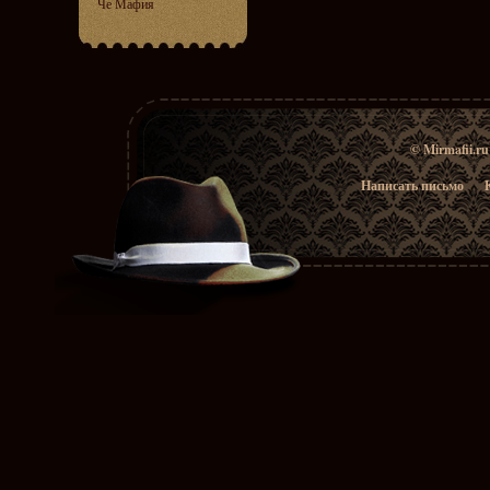
Че Мафия
© Mirmafii.r
Написать письмо