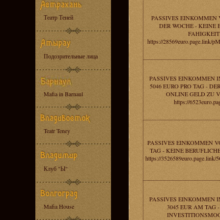
Театр Теней
PASSIVES EINKOMMEN V
DER WOCHE - KEINE
FAHIGKEIT
https://28569euro.page.lin
Подозрительные лица
PASSIVES EINKOMMEN I
5046 EURO PRO TAG - DE
Mafia in Barnaul
ONLINE GELD ZU 
https://6523euro.pa
Teatr Teney
PASSIVES EINKOMMEN VO
TAG - KEINE BERUFLICH
https://3526589euro.page.li
Клуб "Ы"
PASSIVES EINKOMMEN I
Mafia House
3045 EUR AM TAG -
INVESTITIONSMOG