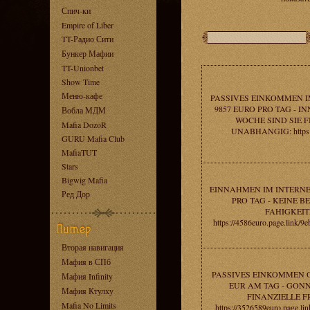
Спич-ки
Empire of Liber
TT-Радио Сити
Бункер Мафии
TT-Unionbet
Show Time
Меню-кафе
PASSIVES EINKOMMEN I
9857 EURO PRO TAG - I
Вобла МДМ
WOCHE SIND SIE 
Mafia DozoR
UNABHANGIG: https:/
GURU Mafia Club
MafiaTUT
Stars
Bigwig Mafia
EINNAHMEN IM INTERNE
Ред Дор
PRO TAG - KEINE B
FAHIGKEIT
https://4586euro.page.link
Вторая навигация
Мафия в СПб
PASSIVES EINKOMMEN O
Мафия Infinity
EUR AM TAG - GONN
Мафия Ктулху
FINANZIELLE FR
Mafia No Limits
https://3526589euro.page.