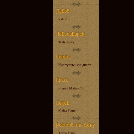
Salute
Teatr Teney
Культурный синдикат
Prague Mafia Club
Mafia Planet
Театр Теней