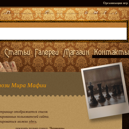
Организация игр
ози Мира Мафии
странице отображается список
рированных пользователей сайта.
рироваться можно
здесь
.
показать только город
Черновцы