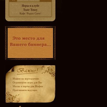
Игры в клубе
Teatr Teney
Кафе "Радио Сити"
-
Мафия на корпоративе
-
Огранизуем игры для Вас
-
Маски и карты для Мафии
-
Приглашаем ведущих