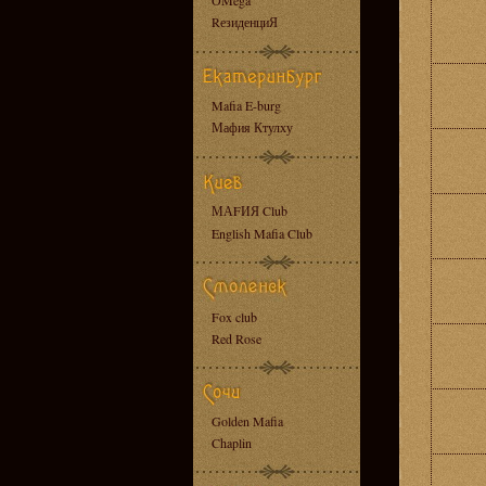
OMega
RезиденциЯ
Mafia E-burg
Мафия Ктулху
МАFИЯ Club
English Mafia Club
Fox club
Red Rose
Golden Mafia
Chaplin