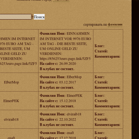
сортировать по
фамилии
Фамилия Имя:
EINNAHMEN
HMEN IM INTERNET
IM INTERNET VOR 9976 EURO
976 EURO AM TAG -
AM TAG - DIE BESTE SEITE,
Блог:
:
 BESTE SEITE, UM
UM ONLINE GELD ZU
Статей:
NLINE GELD ZU
VERDIENEN:
Комментариев:
VERDIENEN:
https://856253euro.page.link/5ZF5
56253euro.page.link/5ZF5
На сайте с:
26.09.2020
В клубах не состоит.
Фамилия Имя:
ElberMop
Блог:
:
ElberMop
На сайте с:
03.12.2017
Статей:
В клубах не состоит.
Комментариев:
Фамилия Имя:
ElmerPEK
Блог:
:
ElmerPEK
На сайте с:
15.12.2018
Статей:
В клубах не состоит.
Комментариев:
Фамилия Имя:
elviraib18
Блог:
:
elviraib18
На сайте с:
22.10.2022
Статей:
В клубах не состоит.
Комментариев:
Фамилия Имя:
enaft
Блог:
:
enaft
На сайте с:
17.12.2018
Статей: