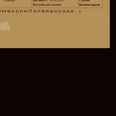
Foamfpe
На сайте с:
30.09.2020
Статей:
В клубах не состоит.
Комментариев:
15
...
>
7
8
9
10
11
12
13
14
16
17
18
19
20
21
22
23
24
25