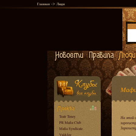
->
Главная
Люди
Мафи
Teatr Teney
На этой 
PR Mafia Club
зарегист
Зарегист
Mafia Syndicate
Val&Jee