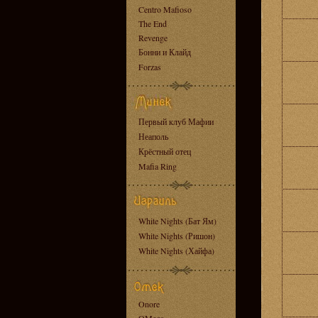
Centro Mafioso
The End
Revenge
Бонни и Клайд
Forzas
Первый клуб Мафии
Неаполь
Крёстный отец
Mafia Ring
White Nights (Бат Ям)
White Nights (Ришон)
White Nights (Хайфа)
Onore