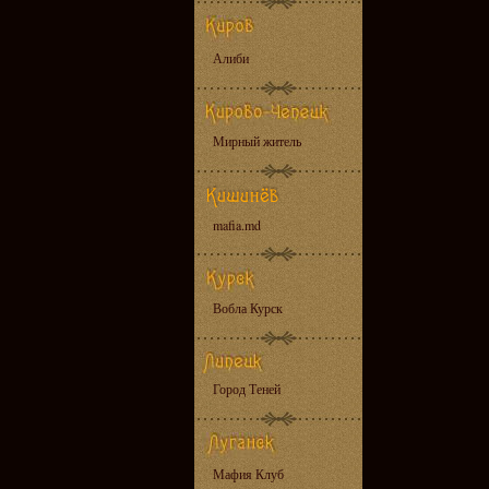
Алиби
Мирный житель
mafia.md
Вобла Курск
Город Теней
Мафия Клуб