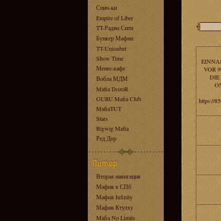
Спич-ки
Empire of Liber
TT-Радио Сити
Бункер Мафии
TT-Unionbet
Show Time
EINNA
Меню-кафе
VOR 9
DIE
Вобла МДМ
O
Mafia DozoR
GURU Mafia Club
https://8
MafiaTUT
Stars
Bigwig Mafia
Ред Дор
Вторая навигация
Мафия в СПб
Мафия Infinity
Мафия Ктулху
Mafia No Limits