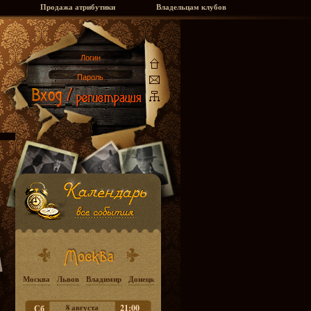
Продажа атрибутики
Владельцам клубов
Москва
Львов
Владимир
Донецк
8 августа
21:00
Сб