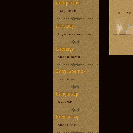
Театр Теней
<
...
5
6
Подозрительные лица
Mafia in Barnaul
Teatr Teney
Клуб "Ы"
Mafia House