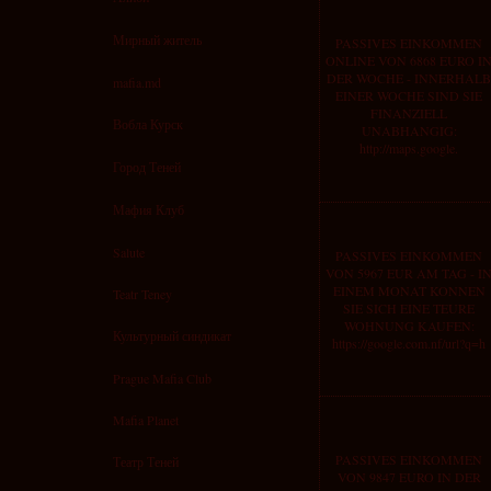
Мирный житель
PASSIVES EINKOMMEN
ONLINE VON 6868 EURO I
DER WOCHE - INNERHALB
mafia.md
EINER WOCHE SIND SIE
FINANZIELL
Вобла Курск
UNABHANGIG:
http://maps.google.
Город Теней
Мафия Клуб
Salute
PASSIVES EINKOMMEN
VON 5967 EUR AM TAG - I
EINEM MONAT KONNEN
Teatr Teney
SIE SICH EINE TEURE
WOHNUNG KAUFEN:
Культурный синдикат
https://google.com.nf/url?q=h
Prague Mafia Club
Mafia Planet
PASSIVES EINKOMMEN
Театр Теней
VON 9847 EURO IN DER