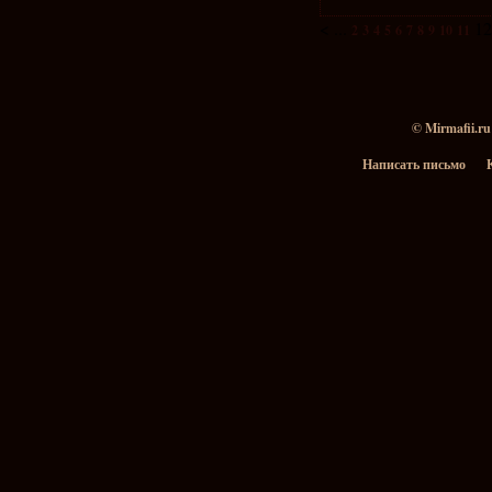
<
...
1
2
3
4
5
6
7
8
9
10
11
© Mirmafii.r
Написать письмо