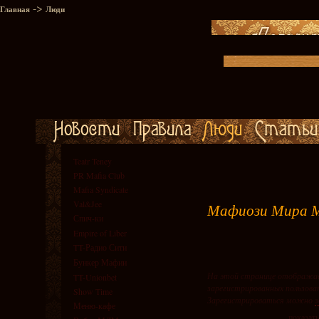
->
Главная
Люди
Teatr Teney
PR Mafia Club
Mafia Syndicate
Val&Jee
Мафиози Мира 
Спич-ки
Empire of Liber
TT-Радио Сити
Бункер Мафии
На этой странице отображае
TT-Unionbet
зарегистрированных пользова
Show Time
Зарегистрироваться можно
з
Меню-кафе
показат