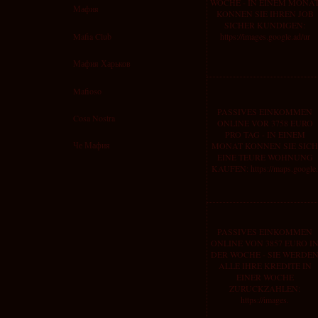
WOCHE - IN EINEM MONA
Мафия
KONNEN SIE IHREN JOB
SICHER KUNDIGEN:
Mafia Club
https://images.google.ad/ur
Мафия Харьков
Mafioso
PASSIVES EINKOMMEN
Cosa Nostra
ONLINE VOR 3758 EURO
PRO TAG - IN EINEM
Че Мафия
MONAT KONNEN SIE SICH
EINE TEURE WOHNUNG
KAUFEN: https://maps.google.
PASSIVES EINKOMMEN
ONLINE VON 3857 EURO I
DER WOCHE - SIE WERDE
ALLE IHRE KREDITE IN
EINER WOCHE
ZURUCKZAHLEN:
https://images.