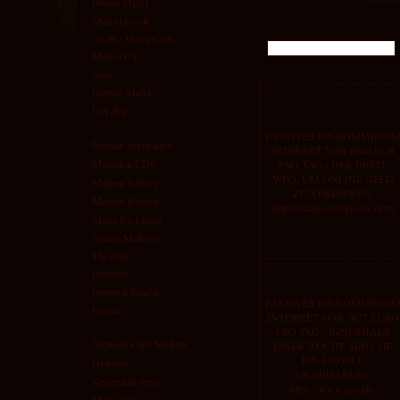
Вобла МДМ
Mafia DozoR
GURU Mafia Club
MafiaTUT
Stars
Bigwig Mafia
Ред Дор
PASSIVES EINKOMMEN I
Вторая навигация
INTERNET VOR 8946 EUR
Мафия в СПб
PRO TAG - DER BESTE
WEG, UM ONLINE GELD
Мафия Infinity
ZU VERDIENEN:
Мафия Ктулху
http://images.google.co.vi/url
Mafia No Limits
Centro Mafioso
The End
Revenge
Бонни и Клайд
PASSIVES EINKOMMEN I
Forzas
INTERNET VOR 7877 EURO
PRO TAG - INNERHALB
Первый клуб Мафии
EINER WOCHE SIND SIE
FINANZIELL
Неаполь
UNABHANGIG:
Крёстный отец
https://www.google.