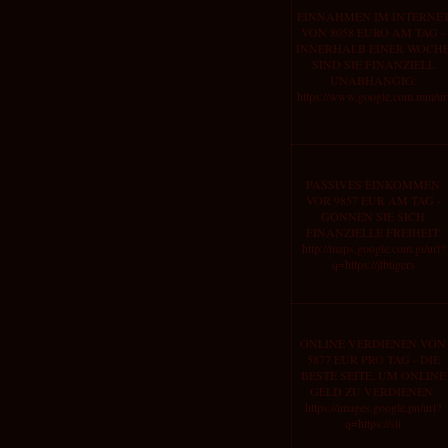
EINNAHMEN IM INTERNE
VON 8058 EURO AM TAG -
INNERHALB EINER WOCH
SIND SIE FINANZIELL
UNABHANGIG:
https://www.google.com.mm/ur
PASSIVES EINKOMMEN
VOR 9857 EUR AM TAG -
GONNEN SIE SICH
FINANZIELLE FREIHEIT:
http://maps.google.com.gi/url?
q=https://jtbtigers
ONLINE VERDIENEN VON
5877 EUR PRO TAG - DIE
BESTE SEITE, UM ONLINE
GELD ZU VERDIENEN:
https://images.google.pn/url?
q=https://sli