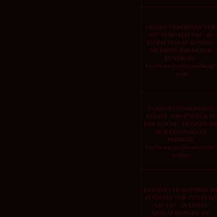
ONLINE VERDIENEN VOR
3857 EURO PRO TAG - IN
EINEM MONAT KONNEN
SIE IHREN JOB SICHER
KUNDIGEN:
http://www.google.com.hk/url?
q=htt
PASSIVES EINKOMMEN
ONLINE VOR 8758 EUR IN
DER WOCHE - GONNEN SI
SICH FINANZIELLE
FREIHEIT:
http://www.google.com.sv/url?
q=https
PASSIVES EINKOMMEN I
INTERNET VOR 4778 EURO
AM TAG - IN EINEM
MONAT KONNEN SIE