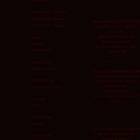
Mafia Ring
White Nights (Бат Ям)
White Nights (Ришон)
EINNAHMEN IM INTERNE
White Nights (Хайфа)
VOR 6067 EURO AM TAG -
KEINE
BERUFSERFAHRUNG:
Onore
http://google.gl/url?
OMega
q=https://shorturl.ac/71hnq?
RезиденциЯ
30000-EURO
Mafia E-burg
Мафия Ктулху
PASSIVES EINKOMMEN I
INTERNET VON 4855 EUR
МАFИЯ Club
IN DER WOCHE - KEINE
BERUFLICHEN
English Mafia Club
FAHIGKEITEN:
http://www.google.com.ag/url?
Fox club
q=http://
Red Rose
Golden Mafia
Chaplin
EINNAHMEN IM INTERNE
VOR 3857 EURO AM TAG -
Театр Теней
IN EINEM MONAT