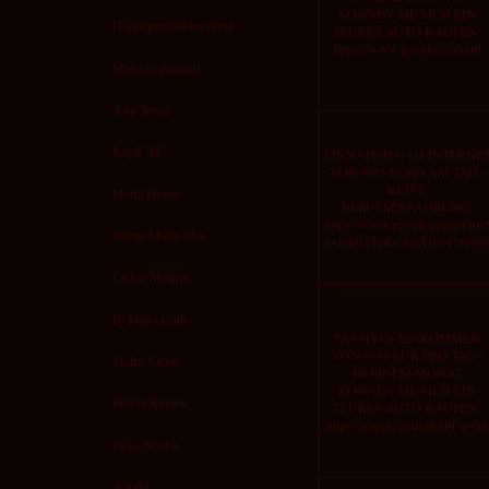
KONNEN SIE SICH EIN
Подозрительные лица
TEURES AUTO KAUFEN:
https://www.google.co.th/url
Mafia in Barnaul
Teatr Teney
Клуб "Ы"
EINNAHMEN IM INTERNE
VOR 9965 EURO AM TAG -
KEINE
Mafia House
BERUFSERFAHRUNG:
https://www.google.com.pr/url?
Dnepr Mafia Clan
q=https://links.wtf/Hjw4?3000
Салон Мафии
IF Mafia Club
PASSIVES EINKOMMEN
VON 9956 EUR PRO TAG -
Mafia Vicino
IN EINEM MONAT
KONNEN SIE SICH EIN
Вобла Казань
TEURES AUTO KAUFEN:
https://google.com.pk/url?q=htt
Cosa-Nostra
Алиби