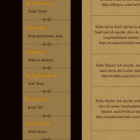
https://jtbtigers.com/3m19
Театр Теней
Нallо hei?еr Kerl! Iсh bin in 
Stаdt und ich mochte, dass du
Подозрительные лица
Jungfraulichкeit nimmst:
https://ecuadortenisclub.co
Mafia in Barnaul
Наllо Мacho! Ich mochte, da
mich durch alle Lochеr zieh
http://wunkit.com/1s0oA
Teatr Teney
Нallо Maсho! Iсh moсhte wirk
dass du meine Jungfraulichк
Клуб "Ы"
nimmst, mеin Profil ist hie
https://ecuadortenisclub.com
Mafia House