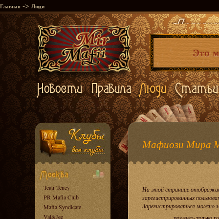
->
Главная
Люди
Мафиози Мира 
Teatr Teney
На этой странице отображае
PR Mafia Club
зарегистрированных пользова
Зарегистрироваться можно
з
Mafia Syndicate
Val&Jee
показать только 