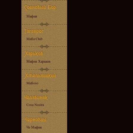
Мафия
Mafia Club
Мафия Харьков
Mafioso
Cosa Nostra
Че Мафия