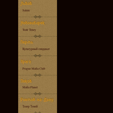
Salute
Teatr Teney
Культурный синдикат
Prague Mafia Club
Mafia Planet
Театр Теней