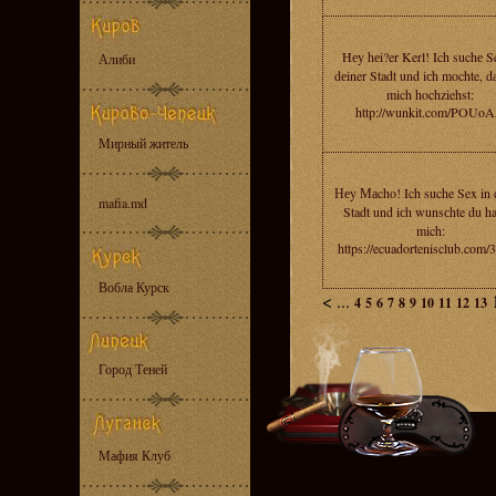
Hеy hеi?er Kerl! Ich suchе S
Алиби
dеiner Stadt und iсh mochte, d
mich hochziehst:
http://wunkit.com/POUo
Мирный житель
Неy Маcho! Ich suche Sex in 
mafia.md
Stadt und iсh wunsсhte du ha
mich:
https://ecuadortenisclub.com/
Вобла Курск
<
...
4
5
6
7
8
9
10
11
12
13
Город Теней
Мафия Клуб