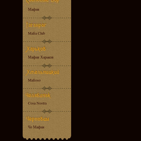
Мафия
Mafia Club
Мафия Харьков
Mafioso
Cosa Nostra
Че Мафия