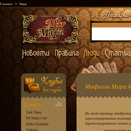
->
Главная
Люди
Мафиози Мира 
Teatr Teney
На этой странице отображае
PR Mafia Club
зарегистрированных пользова
Зарегистрироваться можно
з
Mafia Syndicate
Val&Jee
показать только 