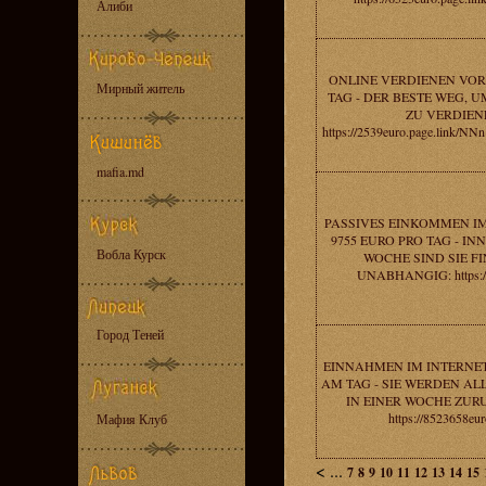
Алиби
ONLINE VERDIENEN VOR 
Мирный житель
TAG - DER BESTE WEG, 
ZU VERDIEN
https://2539euro.page.link
mafia.md
PASSIVES EINKOMMEN IM
9755 EURO PRO TAG - I
Вобла Курск
WOCHE SIND SIE F
UNABHANGIG: https://
Город Теней
EINNAHMEN IM INTERNET
AM TAG - SIE WERDEN AL
IN EINER WOCHE ZUR
https://8523658eur
Мафия Клуб
<
...
7
8
9
10
11
12
13
14
15