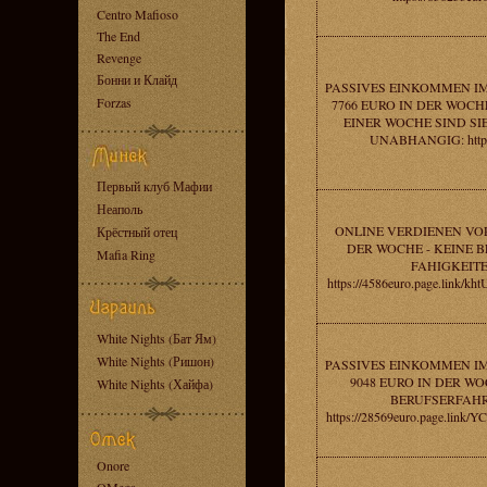
Centro Mafioso
The End
Revenge
Бонни и Клайд
PASSIVES EINKOMMEN IM
Forzas
7766 EURO IN DER WOCH
EINER WOCHE SIND SI
UNABHANGIG: https
Первый клуб Мафии
Неаполь
ONLINE VERDIENEN VOR
Крёстный отец
DER WOCHE - KEINE 
Mafia Ring
FAHIGKEITE
https://4586euro.page.link/
White Nights (Бат Ям)
White Nights (Ришон)
PASSIVES EINKOMMEN IM
9048 EURO IN DER WO
White Nights (Хайфа)
BERUFSERFAH
https://28569euro.page.link
Onore