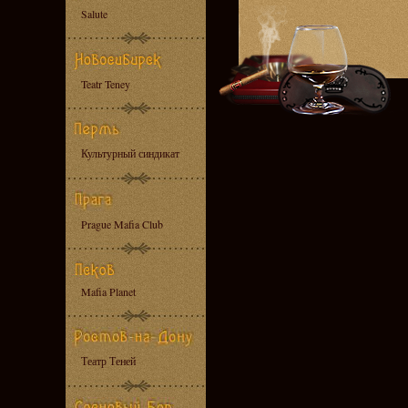
Salute
Teatr Teney
Культурный синдикат
Prague Mafia Club
Mafia Planet
Театр Теней