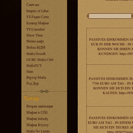
Спич-ки
Empire of Liber
TT-Радио Сити
Бункер Мафии
TT-Unionbet
Show Time
PASSIVES EINKOMMEN ON
Меню-кафе
EUR IN DER WOCHE - I
Вобла МДМ
KONNEN SIE IHREN 
Mafia DozoR
KUNDIGEN: https://85
GURU Mafia Club
MafiaTUT
Stars
Bigwig Mafia
PASSIVES EINKOMMEN IM
Ред Дор
7766 EURO AM TAG - I
KONNEN SIE SICH EIN
KAUFEN: https://85
Вторая навигация
Мафия в СПб
PASSIVES EINKOMMEN ON
Мафия Infinity
EURO AM TAG - IN EINE
Мафия Ктулху
SIE SICH EIN TEURES 
Mafia No Limits
https://856253eur