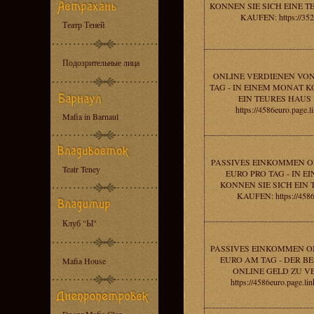
KONNEN SIE SICH EINE 
KAUFEN: https://352
Театр Теней
Подозрительные лица
ONLINE VERDIENEN VON
TAG - IN EINEM MONAT K
EIN TEURES HAUS
https://4586euro.page.
Mafia in Barnaul
PASSIVES EINKOMMEN ON
Teatr Teney
EURO PRO TAG - IN 
KONNEN SIE SICH EIN
KAUFEN: https://4586e
Клуб "Ы"
PASSIVES EINKOMMEN ON
EURO AM TAG - DER B
Mafia House
ONLINE GELD ZU V
https://4586euro.page.l