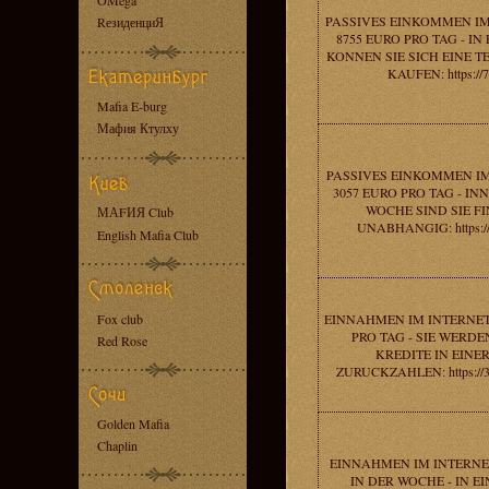
OMega
PASSIVES EINKOMMEN IM
RезиденциЯ
8755 EURO PRO TAG - I
KONNEN SIE SICH EINE 
KAUFEN: https://
Mafia E-burg
Мафия Ктулху
PASSIVES EINKOMMEN IM
3057 EURO PRO TAG - I
WOCHE SIND SIE F
МАFИЯ Club
UNABHANGIG: https://
English Mafia Club
Fox club
EINNAHMEN IM INTERNET
PRO TAG - SIE WERDE
Red Rose
KREDITE IN EINE
ZURUCKZAHLEN: https://3
Golden Mafia
Chaplin
EINNAHMEN IM INTERNET
IN DER WOCHE - IN 