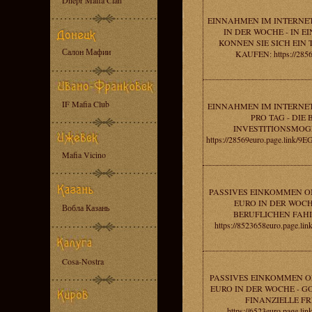
Dnepr Mafia Clan
EINNAHMEN IM INTERNET
IN DER WOCHE - IN 
KONNEN SIE SICH EIN
Салон Мафии
KAUFEN: https://2856
IF Mafia Club
EINNAHMEN IM INTERNET
PRO TAG - DIE 
INVESTITIONSMOGL
https://28569euro.page.link
Mafia Vicino
PASSIVES EINKOMMEN ON
EURO IN DER WOCH
Вобла Казань
BERUFLICHEN FAHI
https://8523658euro.page.l
Cosa-Nostra
PASSIVES EINKOMMEN ON
EURO IN DER WOCHE - G
FINANZIELLE FRE
https://6523euro.page.