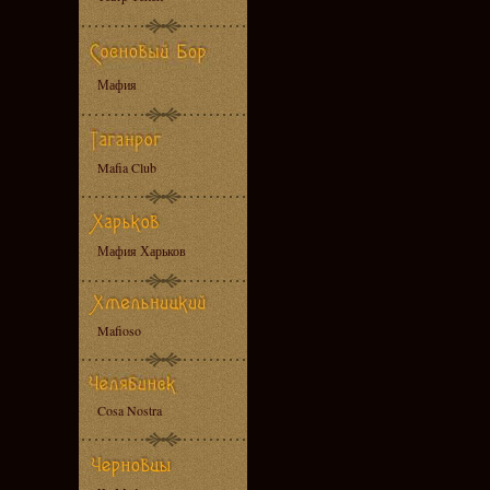
Мафия
Mafia Club
Мафия Харьков
Mafioso
Cosa Nostra