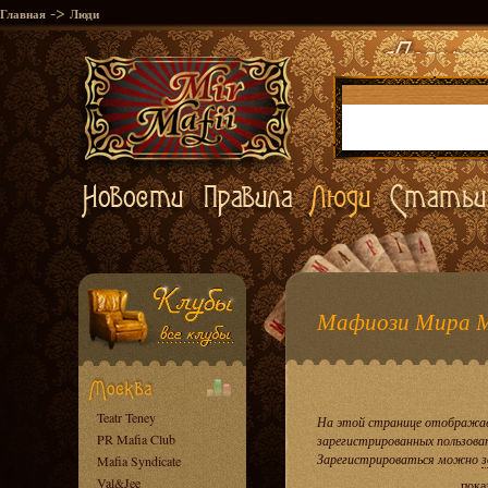
->
Главная
Люди
Мафиози Мира 
Teatr Teney
На этой странице отображае
PR Mafia Club
зарегистрированных пользова
Зарегистрироваться можно
з
Mafia Syndicate
Val&Jee
пока