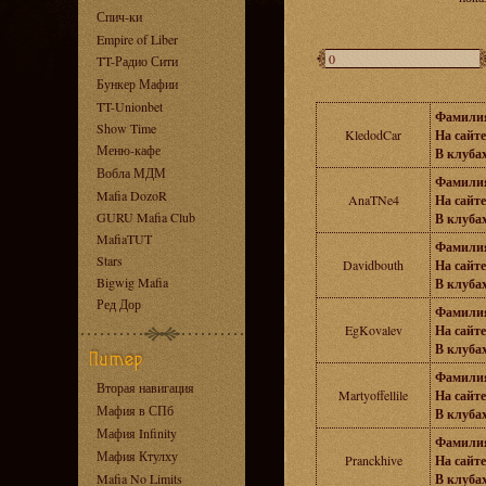
Спич-ки
Empire of Liber
TT-Радио Сити
Бункер Мафии
TT-Unionbet
Фамили
Show Time
KledodCar
На сайте
Меню-кафе
В клубах
Вобла МДМ
Фамили
Mafia DozoR
AnaTNe4
На сайте
GURU Mafia Club
В клубах
MafiaTUT
Фамили
Stars
Davidbouth
На сайте
Bigwig Mafia
В клубах
Ред Дор
Фамили
EgKovalev
На сайте
В клубах
Фамили
Вторая навигация
Martyoffellile
На сайте
Мафия в СПб
В клубах
Мафия Infinity
Фамили
Мафия Ктулху
Pranckhive
На сайте
Mafia No Limits
В клубах