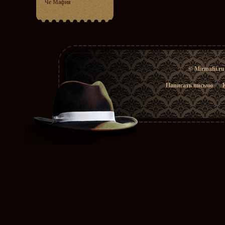
Че Мафия
© Mirmafii.r
Написать письмо