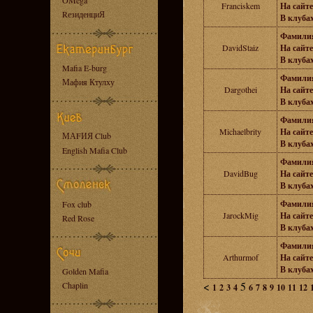
OMega
Franciskem
На сайте
RезиденциЯ
В клубах
Фамили
DavidStaiz
На сайте
В клубах
Mafia E-burg
Фамили
Мафия Ктулху
Dargothei
На сайте
В клубах
Фамили
Michaelbrity
На сайте
МАFИЯ Club
В клубах
English Mafia Club
Фамили
DavidBug
На сайте
В клубах
Фамили
Fox club
JarockMig
На сайте
Red Rose
В клубах
Фамили
Arthurmof
На сайте
В клубах
Golden Mafia
<
5
Chaplin
1
2
3
4
6
7
8
9
10
11
12