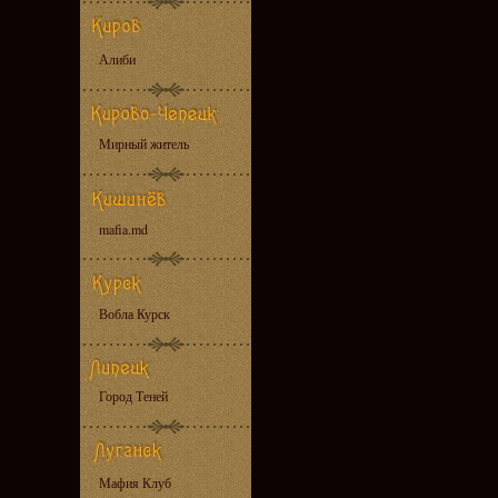
Алиби
Мирный житель
mafia.md
Вобла Курск
Город Теней
Мафия Клуб