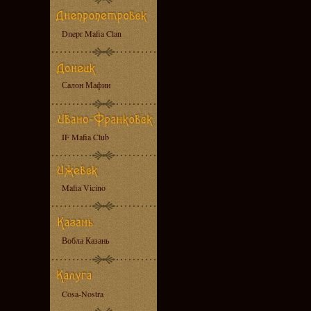
Dnepr Mafia Clan
Салон Мафии
IF Mafia Club
Mafia Vicino
Вобла Казань
Cosa-Nostra