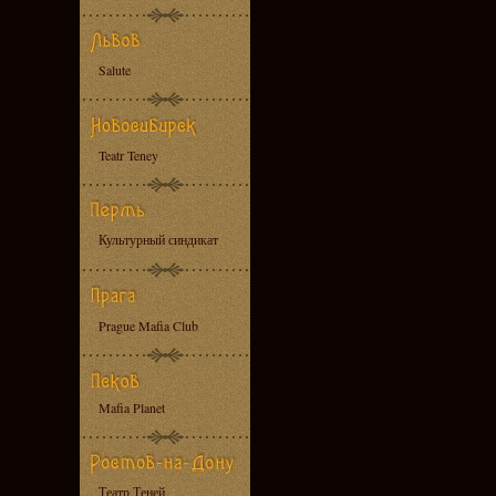
Salute
Teatr Teney
Культурный синдикат
Prague Mafia Club
Mafia Planet
Театр Теней