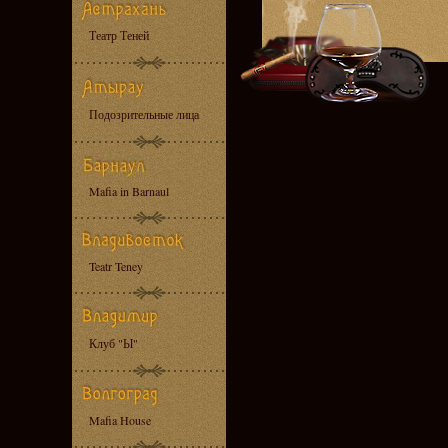
Театр Теней
Подозрительные лица
Mafia in Barnaul
Teatr Teney
Клуб "Ы"
Mafia House