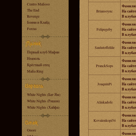
Centro Mafioso
Фамили
The End
Briansoync
На сайте
Revenge
В клубах
Бонни и Клайд
Фамили
Forzas
Felipegeby
На сайте
В клубах
Фамили
Saulutoffellile
На сайте
Первый клуб Мафии
В клубах
Неаполь
Фамили
Крёстный отец
PranckSops
На сайте
В клубах
Mafia Ring
Фамили
JoaquinPi
На сайте
В клубах
White Nights (Бат Ям)
Фамили
White Nights (Ришон)
Alinkadofe
На сайте
White Nights (Хайфа)
В клубах
Фамили
Kovalenkopi54
На сайте
В клубах
Onore
Фамили