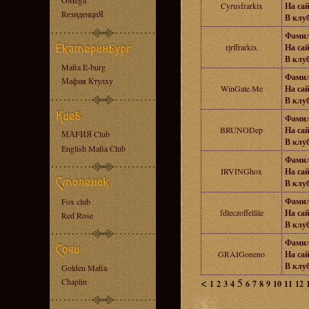
OMega
Cyrusfrarkix
На сай
RезиденциЯ
В клуб
Фамил
rjrffrarkix
На сай
В клуб
Mafia E-burg
Фамил
Мафия Ктулху
WinGate.Me
На сай
В клуб
Фамил
BRUNODep
На сай
МАFИЯ Club
В клуб
English Mafia Club
Фамил
IRVINGhox
На сай
В клуб
Фамил
Fox club
fdleczoffellile
На сай
Red Rose
В клуб
Фамил
GRAIGoneno
На сай
В клуб
Golden Mafia
<
5
Chaplin
1
2
3
4
6
7
8
9
10
11
12