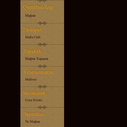
Мафия
Mafia Club
Мафия Харьков
Mafioso
Cosa Nostra
Че Мафия