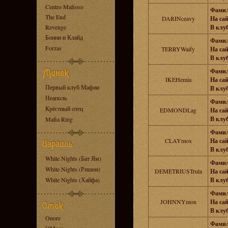
Centro Mafioso
Фамил
The End
DARINceavy
На сай
Revenge
В клуб
Бонни и Клайд
Фамил
Forzas
TERRYWaify
На сай
В клуб
Фамил
IKEHemia
На сай
Первый клуб Мафии
В клуб
Неаполь
Фамил
Крёстный отец
EDMONDLag
На сай
В клуб
Mafia Ring
Фамил
CLAYmox
На сай
В клуб
White Nights (Бат Ям)
Фамил
White Nights (Ришон)
DEMETRIUSTrula
На сай
White Nights (Хайфа)
В клуб
Фамил
JOHNNYmon
На сай
В клуб
Onore
Фамил