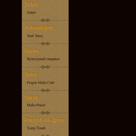
Salute
Teatr Teney
Культурный синдикат
Prague Mafia Club
Mafia Planet
Театр Теней