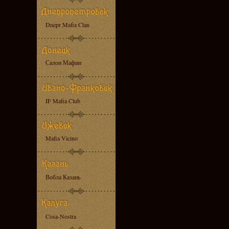
Dnepr Mafia Clan
Салон Мафии
IF Mafia Club
Mafia Vicino
Вобла Казань
Cosa-Nostra