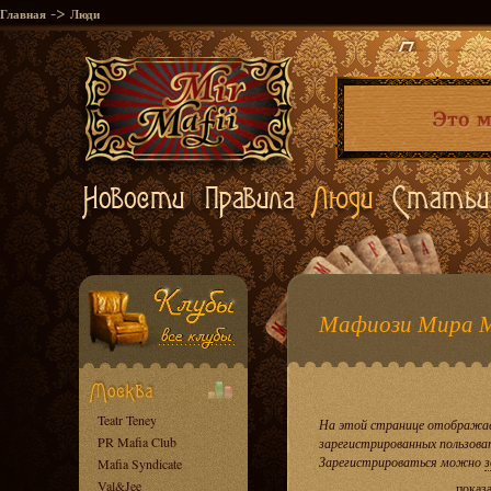
->
Главная
Люди
Мафиози Мира 
Teatr Teney
На этой странице отображае
PR Mafia Club
зарегистрированных пользова
Зарегистрироваться можно
з
Mafia Syndicate
Val&Jee
показ