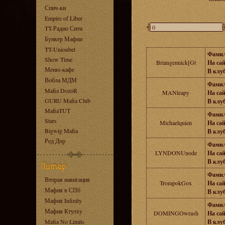
Спич-ки
Empire of Liber
TT-Радио Сити
Бункер Мафии
TT-Unionbet
Фамил
Show Time
Briangennick[Gt
На сай
Меню-кафе
В клуб
Вобла МДМ
Фамил
Mafia DozoR
MANleapy
На сай
GURU Mafia Club
В клуб
MafiaTUT
Фамил
Stars
Michaelquien
На сай
Bigwig Mafia
В клуб
Ред Дор
Фамил
LYNDONUnode
На сай
В клуб
Фамил
Вторая навигация
TrompokGox
На сай
Мафия в СПб
В клуб
Мафия Infinity
Фамил
Мафия Ктулху
DOMINGOwrash
На сай
Mafia No Limits
В клуб