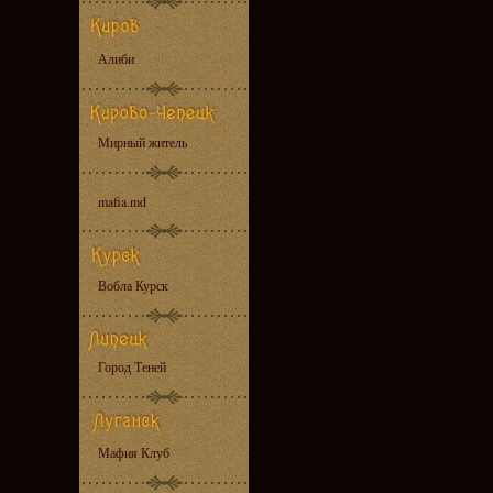
Алиби
Мирный житель
mafia.md
Вобла Курск
Город Теней
Мафия Клуб