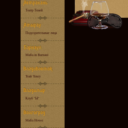
Театр Теней
Подозрительные лица
Mafia in Barnaul
Teatr Teney
Клуб "Ы"
Mafia House