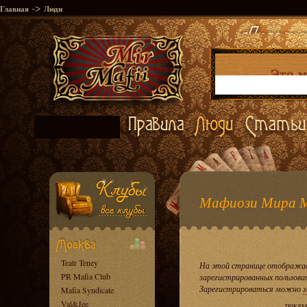
->
Главная
Люди
Мафиози Мира 
Teatr Teney
На этой странице отображае
PR Mafia Club
зарегистрированных пользова
Зарегистрироваться можно
з
Mafia Syndicate
Val&Jee
показ