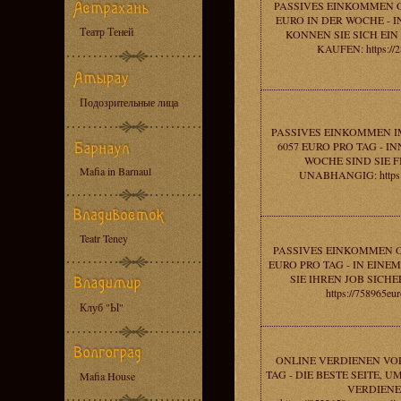
PASSIVES EINKOMMEN O
EURO IN DER WOCHE - 
Театр Теней
KONNEN SIE SICH EIN
KAUFEN: https://2
Подозрительные лица
PASSIVES EINKOMMEN I
6057 EURO PRO TAG - I
WOCHE SIND SIE F
Mafia in Barnaul
UNABHANGIG: https:/
Teatr Teney
PASSIVES EINKOMMEN O
EURO PRO TAG - IN EIN
SIE IHREN JOB SICH
https://758965eur
Клуб "Ы"
ONLINE VERDIENEN VOR
TAG - DIE BESTE SEITE, 
Mafia House
VERDIENE