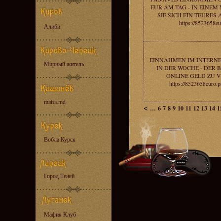
EUR AM TAG - IN EINE
SIE SICH EIN TEURES
https://8523658eu
Алиби
EINNAHMEN IM INTERNE
Мирный житель
IN DER WOCHE - DER 
ONLINE GELD ZU 
https://8523658euro.p
mafia.md
<
...
6
7
8
9
10
11
12
13
14
1
Вобла Курск
Город Теней
Мафия Клуб