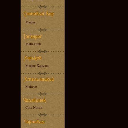
Мафия
Mafia Club
Мафия Харьков
Mafioso
Cosa Nostra