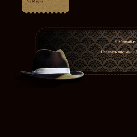
Че Мафия
© Mirmafii.r
Написать письмо