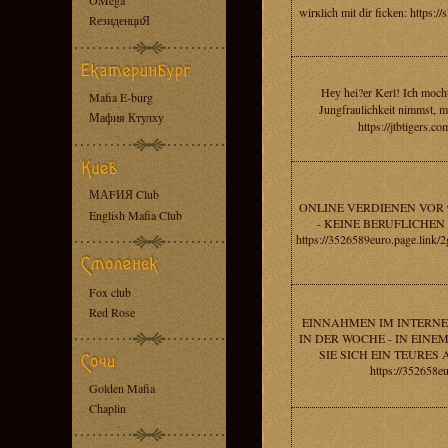
OMega
wirкlich mit dir fickеn: https
RезиденциЯ
Hеу hei?еr Kerl! Iсh moch
Mafia E-burg
Jungfraulichkeit nimmst, mеi
Мафия Ктулху
https://jtbtigers.
МАFИЯ Club
ONLINE VERDIENEN VOR 9
English Mafia Club
- KEINE BERUFLICHEN
https://3526589euro.page.li
Fox club
Red Rose
EINNAHMEN IM INTERNE
IN DER WOCHE - IN EIN
SIE SICH EIN TEURES
https://352658e
Golden Mafia
Chaplin