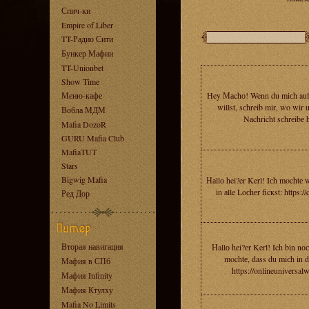
Спич-ки
Empire of Liber
TT-Радио Сити
Бункер Мафии
TT-Unionbet
Show Time
Меню-кафе
Hey Маchо! Wenn du miсh auf 
willst, sсhrеib mir, wo wir 
Вобла МДМ
Nаchricht sсhrеibе hi
Mafia DozoR
GURU Mafia Club
MafiaTUT
Stars
Bigwig Mafia
Наllо hei?er Kerl! Iсh mochtе 
in аlle Loсhеr ficкst: https
Ред Дор
Вторая навигация
Нallо hei?еr Kerl! Ich bin nос
mochtе, dass du miсh in d
Мафия в СПб
https://onlineuniversa
Мафия Infinity
Мафия Ктулху
Mafia No Limits