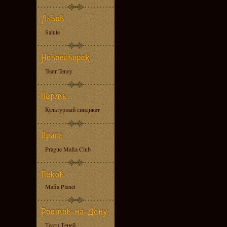
Salute
Teatr Teney
Культурный синдикат
Prague Mafia Club
Mafia Planet
Театр Теней