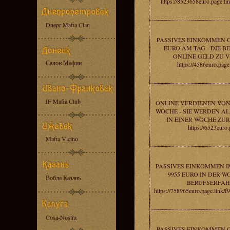
https://8523658euro.page
Dnepr Mafia Clan
PASSIVES EINKOMMEN O
EURO AM TAG - DIE BE
ONLINE GELD ZU 
Салон Мафии
https://4586euro.page
IF Mafia Club
ONLINE VERDIENEN VON 
WOCHE - SIE WERDEN AL
IN EINER WOCHE ZU
https://6523euro.
Mafia Vicino
PASSIVES EINKOMMEN I
9955 EURO IN DER W
Вобла Казань
BERUFSERFAH
https://758965euro.page.li
Cosa-Nostra
PASSIVES EINKOMMEN O