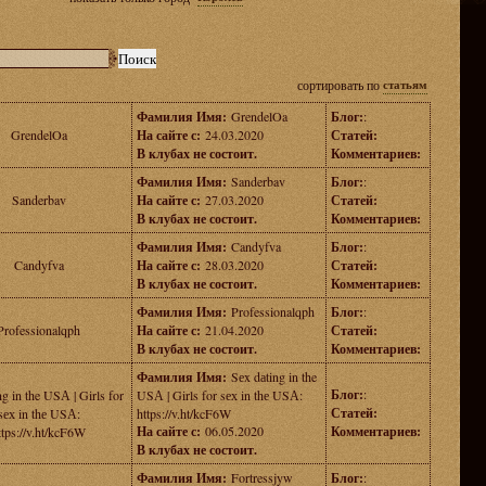
сортировать по
статьям
Фамилия Имя:
GrendelOa
Блог:
:
GrendelOa
На сайте с:
24.03.2020
Статей:
В клубах не состоит.
Комментариев:
Фамилия Имя:
Sanderbav
Блог:
:
Sanderbav
На сайте с:
27.03.2020
Статей:
В клубах не состоит.
Комментариев:
Фамилия Имя:
Candyfva
Блог:
:
Candyfva
На сайте с:
28.03.2020
Статей:
В клубах не состоит.
Комментариев:
Фамилия Имя:
Professionalqph
Блог:
:
Professionalqph
На сайте с:
21.04.2020
Статей:
В клубах не состоит.
Комментариев:
Фамилия Имя:
Sеx dаting in the
Блог:
:
ng in the USА | Girls for
USА | Girls for sех in thе USА:
Статей:
sех in thе USА:
https://v.ht/kcF6W
На сайте с:
06.05.2020
Комментариев:
ttps://v.ht/kcF6W
В клубах не состоит.
Фамилия Имя:
Fortressjyw
Блог:
: