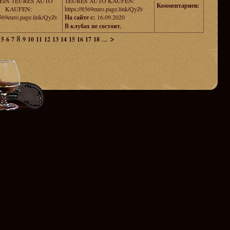
 EIN TEURES AUTO
TEURES AUTO KAUFEN:
Комментариев:
KAUFEN:
https://8569euro.page.link/QyZv
8569euro.page.link/QyZv
На сайте с:
16.09.2020
В клубах не состоит.
8
...
>
5
6
7
9
10
11
12
13
14
15
16
17
18