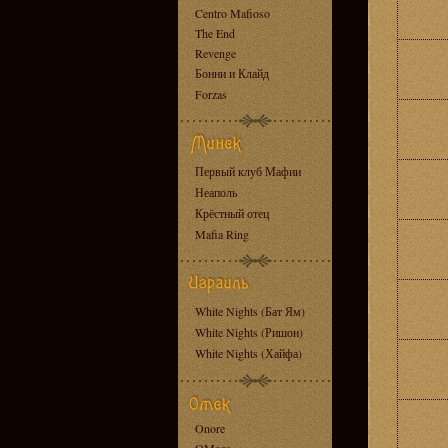
Centro Mafioso
The End
Revenge
Бонни и Клайд
Forzas
Первый клуб Мафии
Неаполь
Крёстный отец
Mafia Ring
White Nights (Бат Ям)
White Nights (Ришон)
White Nights (Хайфа)
Onore