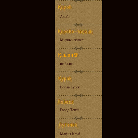
Алиби
Мирный житель
mafia.md
Вобла Курск
Город Теней
Мафия Клуб