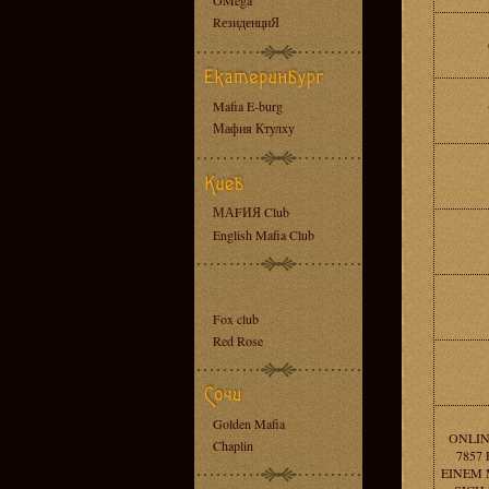
OMega
RезиденциЯ
Mafia E-burg
Мафия Ктулху
МАFИЯ Club
English Mafia Club
Fox club
Red Rose
Golden Mafia
ONLIN
Chaplin
7857
EINEM 