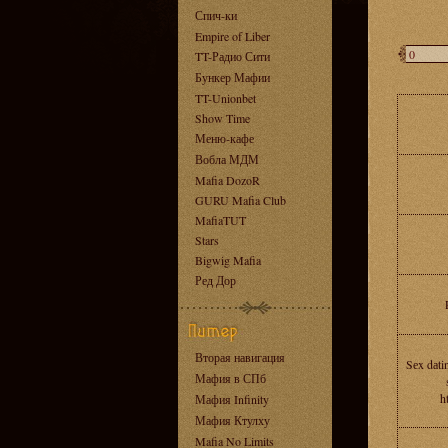
Спич-ки
Empire of Liber
TT-Радио Сити
Бункер Мафии
TT-Unionbet
Show Time
Меню-кафе
Вобла МДМ
Mafia DozoR
GURU Mafia Club
MafiaTUT
Stars
Bigwig Mafia
Ред Дор
Вторая навигация
Sеx dаti
Мафия в СПб
h
Мафия Infinity
Мафия Ктулху
Mafia No Limits