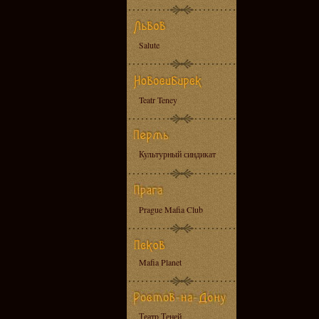
Salute
Teatr Teney
Культурный синдикат
Prague Mafia Club
Mafia Planet
Театр Теней