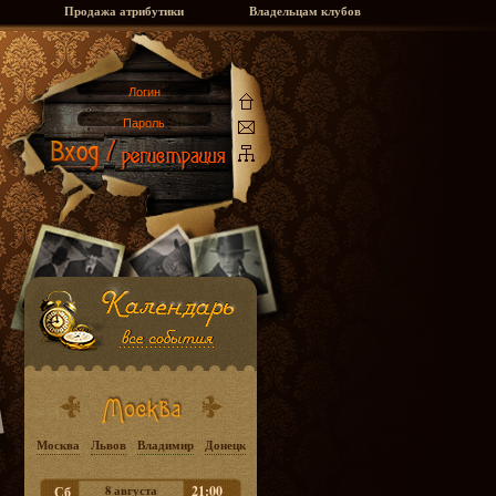
Продажа атрибутики
Владельцам клубов
Москва
Львов
Владимир
Донецк
8 августа
21:00
Сб