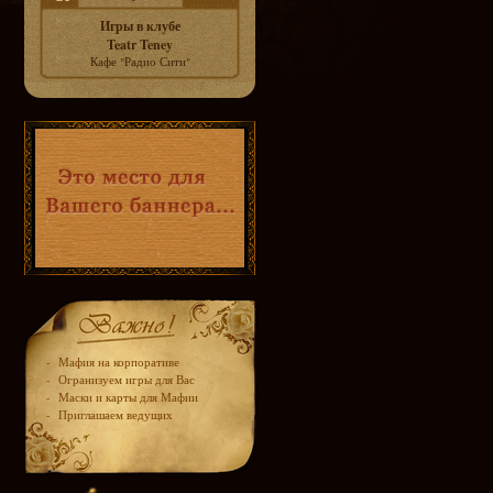
Игры в клубе
Teatr Teney
Кафе "Радио Сити"
-
Мафия на корпоративе
-
Огранизуем игры для Вас
-
Маски и карты для Мафии
-
Приглашаем ведущих