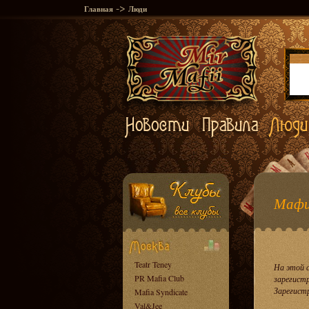
->
Главная
Люди
Мафи
Teatr Teney
На этой 
PR Mafia Club
зарегист
Зарегист
Mafia Syndicate
Val&Jee