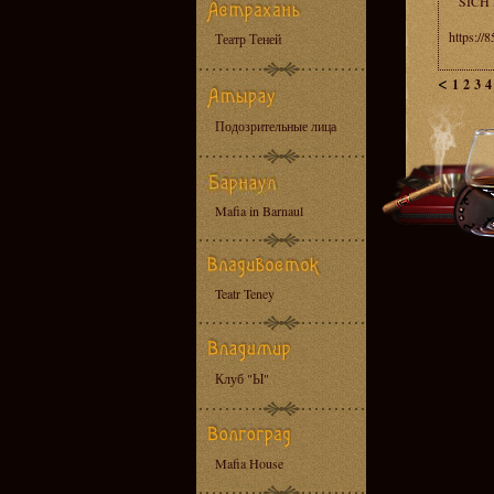
SICH
https://
Театр Теней
<
1
2
3
4
Подозрительные лица
Mafia in Barnaul
Teatr Teney
Клуб "Ы"
Mafia House