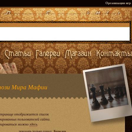
Организация игр
ози Мира Мафии
странице отображается список
рированных пользователей сайта.
рироваться можно
здесь
.
показать только город
Королев