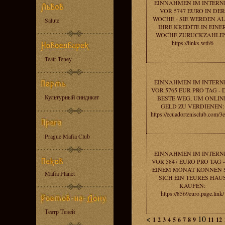
EINNAHMEN IM INTERN
VOR 5747 EURO IN DER
WOCHE - SIE WERDEN A
Salute
IHRE KREDITE IN EINE
WOCHE ZURUCKZAHLE
https://links.wtf/6
Teatr Teney
EINNAHMEN IM INTERN
VOR 5765 EUR PRO TAG - 
Культурный синдикат
BESTE WEG, UM ONLIN
GELD ZU VERDIENEN:
https://ecuadortenisclub.com/3
Prague Mafia Club
EINNAHMEN IM INTERN
VOR 5847 EURO PRO TAG -
EINEM MONAT KONNEN 
Mafia Planet
SICH EIN TEURES HAU
KAUFEN:
https://8569euro.page.link/
Театр Теней
<
10
1
2
3
4
5
6
7
8
9
11
12