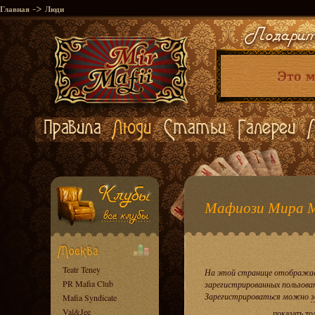
->
Главная
Люди
Мафиози Мира 
Teatr Teney
На этой странице отображае
PR Mafia Club
зарегистрированных пользова
Зарегистрироваться можно
з
Mafia Syndicate
Val&Jee
показать т