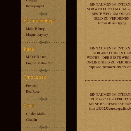
OMega
EINNAHMEN IM INTERN
RезиденциЯ
VOR 4068 EURO PRO TAG -
BESTE WEG, UM ONLIN
GELD ZU VERDIENEN:
http://xsle.net/3gg5g
Mafia E-burg
Мафия Ктулху
EINNAHMEN IM INTERN
VOR 4075 EURO IN DER
МАFИЯ Club
WOCHE - DER BESTE WEG
ONLINE GELD ZU VERDIE
English Mafia Club
https://onlineuniversalwork.c
Fox club
Red Rose
EINNAHMEN IM INTERN
VOR 4757 EURO PRO TAG
KEINE BERUFSERFAHRU
https://856253euro.page.link/
Golden Mafia
Chaplin