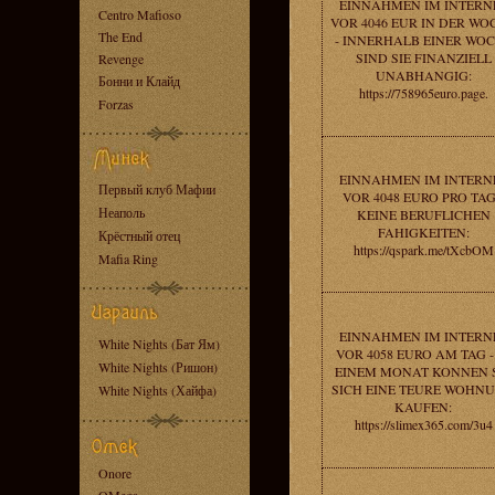
EINNAHMEN IM INTERN
Centro Mafioso
VOR 4046 EUR IN DER WO
The End
- INNERHALB EINER WO
SIND SIE FINANZIELL
Revenge
UNABHANGIG:
Бонни и Клайд
https://758965euro.page.
Forzas
EINNAHMEN IM INTERN
Первый клуб Мафии
VOR 4048 EURO PRO TAG
Неаполь
KEINE BERUFLICHEN
FAHIGKEITEN:
Крёстный отец
https://qspark.me/tXcbOM
Mafia Ring
EINNAHMEN IM INTERN
White Nights (Бат Ям)
VOR 4058 EURO AM TAG -
White Nights (Ришон)
EINEM MONAT KONNEN 
SICH EINE TEURE WOHN
White Nights (Хайфа)
KAUFEN:
https://slimex365.com/3u4
Onore