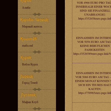
VOR 4966 EURO PRO TAG
INNERHALB EINER WOC
Алиби
SIND SIE FINANZIELL
UNABHANGIG:
https://352658euro.page.lin
Мирный житель
EINNAHMEN IM INTERN
VOR 5056 EURO AM TAG 
mafia.md
KEINE BERUFLICHEN
FAHIGKEITEN:
https://3526589euro.page.link
Вобла Курск
EINNAHMEN IM INTERN
VOR 5066 EURO AM TAG -
EINEM MONAT KONNEN 
Город Теней
SICH EIN TEURES HAU
KAUFEN:
https://758965euro.page.lin
Мафия Клуб