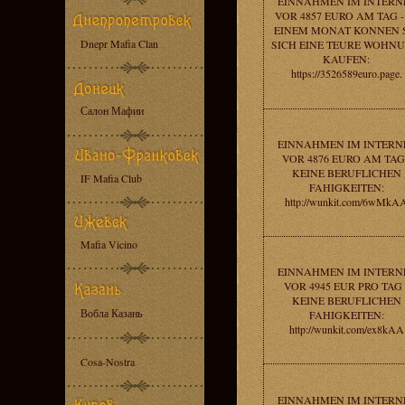
EINNAHMEN IM INTERN
VOR 4857 EURO AM TAG -
EINEM MONAT KONNEN 
Dnepr Mafia Clan
SICH EINE TEURE WOHN
KAUFEN:
https://3526589euro.page.
Салон Мафии
EINNAHMEN IM INTERN
VOR 4876 EURO AM TAG 
KEINE BERUFLICHEN
IF Mafia Club
FAHIGKEITEN:
http://wunkit.com/6wMkA
Mafia Vicino
EINNAHMEN IM INTERN
VOR 4945 EUR PRO TAG 
KEINE BERUFLICHEN
Вобла Казань
FAHIGKEITEN:
http://wunkit.com/ex8kAA
Cosa-Nostra
EINNAHMEN IM INTERN