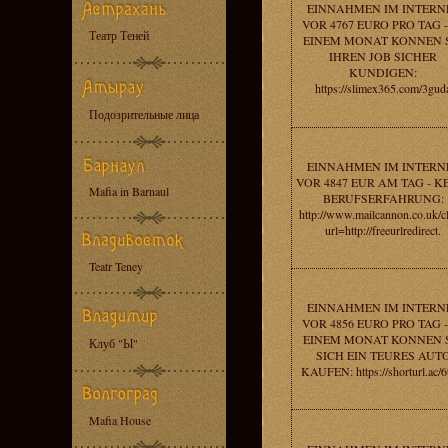
EINNAHMEN IM INTERN
VOR 4767 EURO PRO TAG -
Театр Теней
EINEM MONAT KONNEN 
IHREN JOB SICHER
KUNDIGEN:
https://slimex365.com/3gud
Подозрительные лица
EINNAHMEN IM INTERN
VOR 4847 EUR AM TAG - K
Mafia in Barnaul
BERUFSERFAHRUNG:
http://www.mailcannon.co.uk/cl
url=http://freeurlredirect.
Teatr Teney
EINNAHMEN IM INTERN
VOR 4856 EURO PRO TAG -
EINEM MONAT KONNEN 
Клуб "Ы"
SICH EIN TEURES AUT
KAUFEN: https://shorturl.ac/6
Mafia House