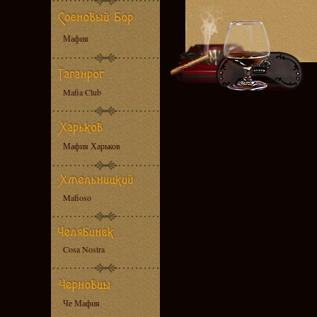
Мафия
Mafia Club
Мафия Харьков
Mafioso
Cosa Nostra
Че Мафия