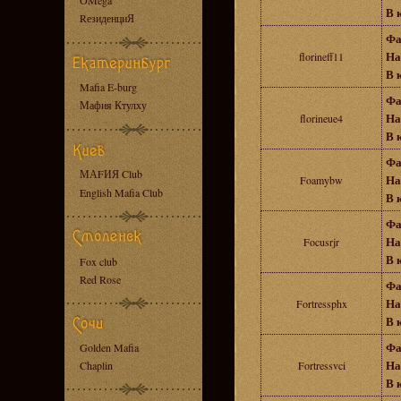
OMega
В 
RезиденциЯ
Фа
На
florineff11
В 
Mafia E-burg
Фа
Мафия Ктулху
На
florineue4
В 
Фа
МАFИЯ Club
На
Foamybw
English Mafia Club
В 
Фа
На
Focusrjr
В 
Fox club
Red Rose
Фа
На
Fortressphx
В 
Фа
Golden Mafia
На
Chaplin
Fortressvci
В 