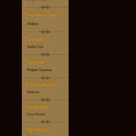
Мафия
Mafia Club
Мафия Харьков
Mafioso
Cosa Nostra