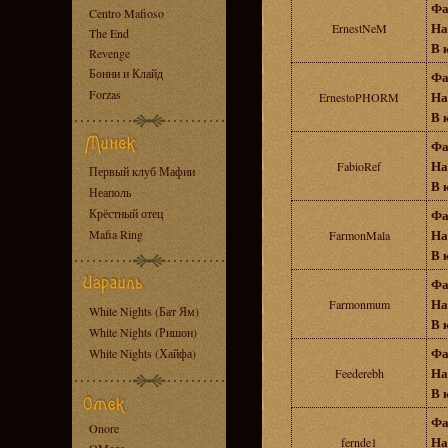
Фа
Centro Mafioso
На
ErnestNeM
The End
В 
Revenge
Бонни и Клайд
Фа
Forzas
На
ErnestoPHORM
В 
Фа
На
FabioRef
Первый клуб Мафии
В 
Неаполь
Крёстный отец
Фа
На
Mafia Ring
FarmonMala
В 
Фа
На
Farmonmum
White Nights (Бат Ям)
В 
White Nights (Ришон)
Фа
White Nights (Хайфа)
На
Feederebh
В 
Фа
Onore
На
fernde1