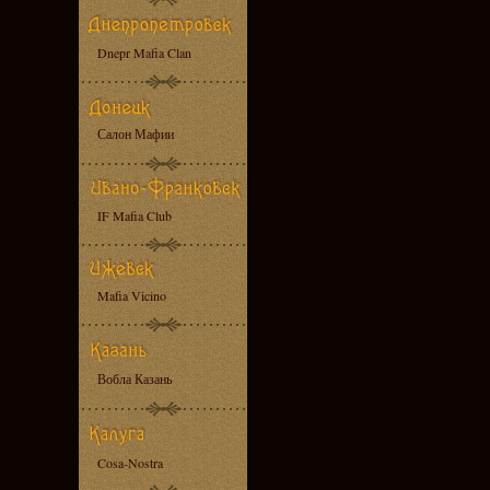
Dnepr Mafia Clan
Салон Мафии
IF Mafia Club
Mafia Vicino
Вобла Казань
Cosa-Nostra