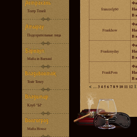
Фа
На
francesfg60
Театр Теней
В 
Фа
На
Frankhow
Подозрительные лица
В 
Фа
На
Frankmyday
В 
Mafia in Barnaul
Фа
На
FrankPom
В 
Teatr Teney
<
...
1
3
4
5
6
7
8
9
10
11
12
Клуб "Ы"
Mafia House