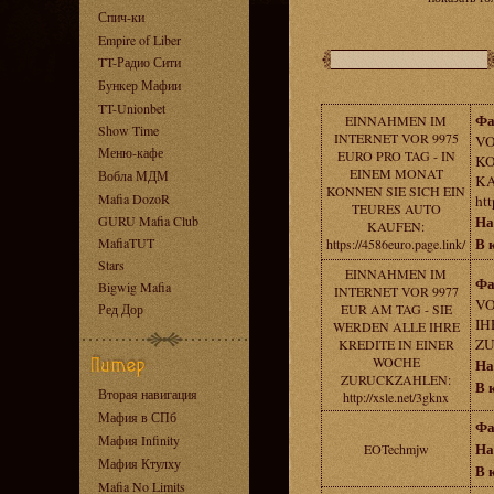
Спич-ки
Empire of Liber
TT-Радио Сити
Бункер Мафии
TT-Unionbet
Фа
EINNAHMEN IM
Show Time
INTERNET VOR 9975
VO
Меню-кафе
EURO PRO TAG - IN
KO
EINEM MONAT
Вобла МДМ
KA
KONNEN SIE SICH EIN
Mafia DozoR
ht
TEURES AUTO
На
GURU Mafia Club
KAUFEN:
В 
MafiaTUT
https://4586euro.page.link/
Stars
EINNAHMEN IM
Фа
Bigwig Mafia
INTERNET VOR 9977
VO
Ред Дор
EUR AM TAG - SIE
IH
WERDEN ALLE IHRE
ZU
KREDITE IN EINER
WOCHE
На
ZURUCKZAHLEN:
В 
Вторая навигация
http://xsle.net/3gknx
Мафия в СПб
Фа
Мафия Infinity
На
EOTechmjw
Мафия Ктулху
В 
Mafia No Limits