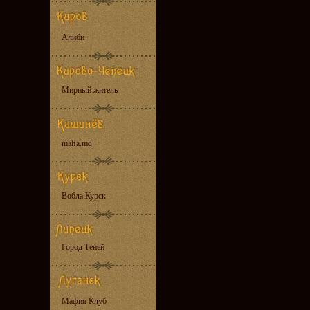
Алиби
Мирный житель
mafia.md
Вобла Курск
Город Теней
Мафия Клуб