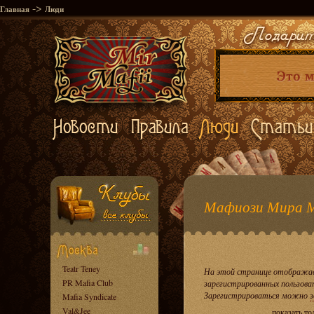
->
Главная
Люди
Мафиози Мира 
Teatr Teney
На этой странице отображае
PR Mafia Club
зарегистрированных пользова
Зарегистрироваться можно
з
Mafia Syndicate
Val&Jee
показать т