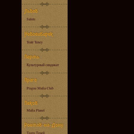
Salute
Teatr Teney
Культурный синдикат
Prague Mafia Club
Mafia Planet
Театр Теней