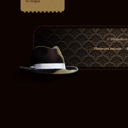
Че Мафия
© Mirmafii.r
Написать письмо