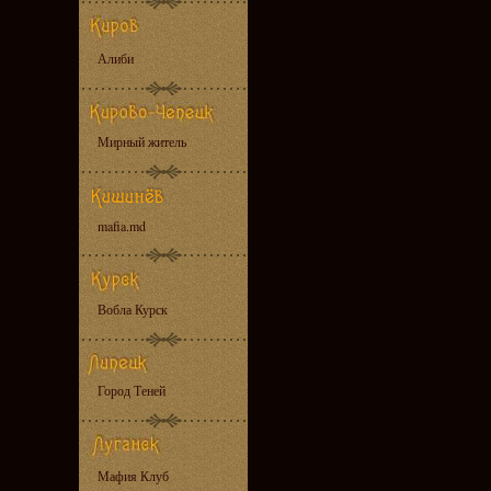
Алиби
Мирный житель
mafia.md
Вобла Курск
Город Теней
Мафия Клуб