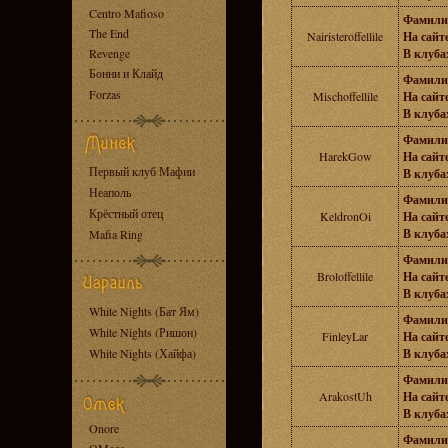
Centro Mafioso
Фамили
The End
Nairisteroffellile
На сайте
Revenge
В клубах
Бонни и Клайд
Фамили
Forzas
Mischoffellile
На сайте
В клубах
Фамили
HarekGow
На сайте
Первый клуб Мафии
В клубах
Неаполь
Фамили
Крёстный отец
KeldronOi
На сайте
В клубах
Mafia Ring
Фамили
Broloffellile
На сайте
В клубах
White Nights (Бат Ям)
Фамили
White Nights (Ришон)
FinleyLar
На сайте
White Nights (Хайфа)
В клубах
Фамили
ArakostUh
На сайте
В клубах
Onore
Фамили