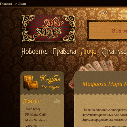
->
Главная
Люди
Мафиози Мира 
Teatr Teney
На этой странице отображае
PR Mafia Club
зарегистрированных пользова
Зарегистрироваться можно
з
Mafia Syndicate
Val&Jee
показать только