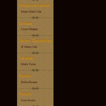
Dnepr Mafia Clan
Салон Мафии
IF Mafia Club
Mafia Vicino
Вобла Казань
Cosa-Nostra