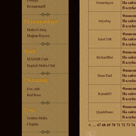
OMega
Nemrokgox
На сайте
RезиденциЯ
В клубах
Фамили
tolyaJug
На сайте
В клубах
Mafia E-burg
Фамили
Мафия Ктулху
JensCOR
На сайте
В клубах
Фамили
RichardBut
На сайте
МАFИЯ Club
В клубах
English Mafia Club
Фамили
HuncTind
На сайте
В клубах
Фамили
Fox club
KamakPl
На сайте
Red Rose
В клубах
Фамили
Quadirbano
На сайте
В клубах
Golden Mafia
<
...
Chaplin
67
68
69
70
71
72
73
74