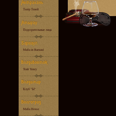
Театр Теней
Подозрительные лица
Mafia in Barnaul
Teatr Teney
Клуб "Ы"
Mafia House