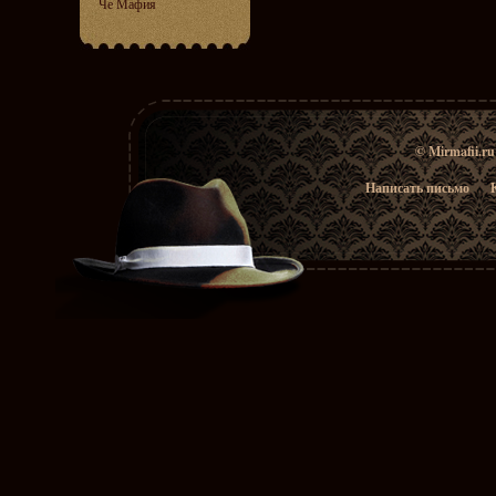
Че Мафия
© Mirmafii.r
Написать письмо