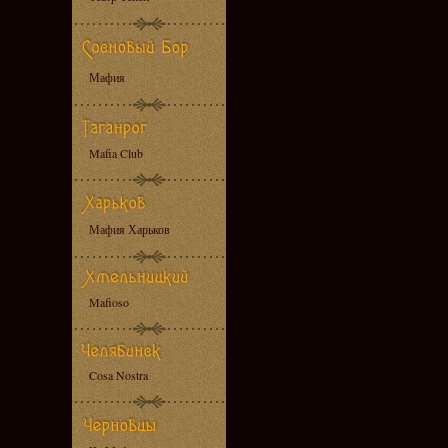
Мафия
Mafia Club
Мафия Харьков
Mafioso
Cosa Nostra