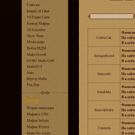
Спич-ки
Empire of Liber
TT-Радио Сити
Бункер Мафии
TT-Unionbet
Фамили
Show Time
CedricCak
На сайте
Меню-кафе
В клубах
Вобла МДМ
Фамили
Mafia DozoR
EnriqueEcord
На сайте
GURU Mafia Club
В клубах
MafiaTUT
Фамили
Stars
Silassedo
На сайте
Bigwig Mafia
В клубах
Ред Дор
Фамили
IrmakMa
На сайте
В клубах
Фамили
Вторая навигация
RenwikDaby
На сайте
Мафия в СПб
В клубах
Мафия Infinity
Фамили
Мафия Ктулху
Umulcita
На сайте
Mafia No Limits
В клубах