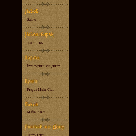
Salute
Teatr Teney
Культурный синдикат
Prague Mafia Club
Mafia Planet
Театр Теней