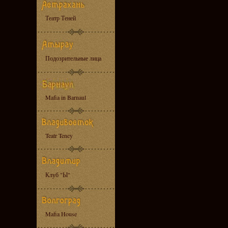
Театр Теней
Подозрительные лица
Mafia in Barnaul
Teatr Teney
Клуб "Ы"
Mafia House