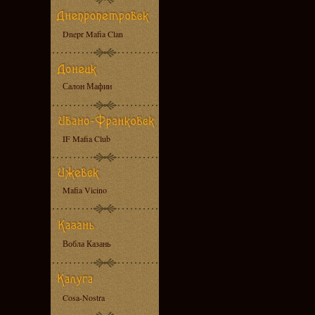
Dnepr Mafia Clan
Салон Мафии
IF Mafia Club
Mafia Vicino
Вобла Казань
Cosa-Nostra