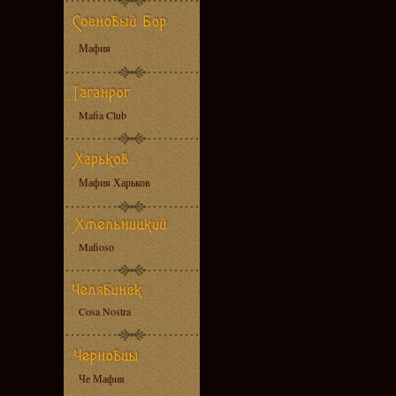
Мафия
Mafia Club
Мафия Харьков
Mafioso
Cosa Nostra
Че Мафия