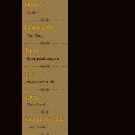
Salute
Teatr Teney
Культурный синдикат
Prague Mafia Club
Mafia Planet
Театр Теней