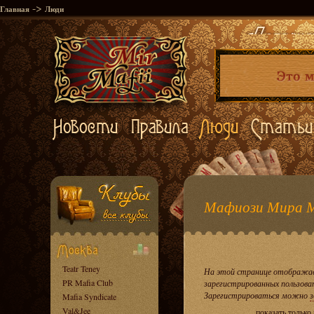
->
Главная
Люди
Мафиози Мира 
Teatr Teney
На этой странице отображае
PR Mafia Club
зарегистрированных пользова
Зарегистрироваться можно
з
Mafia Syndicate
Val&Jee
показать только