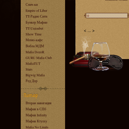
Спич-ки
Empire of Liber
TT-Радио Сити
Бункер Мафии
TT-Unionbet
<
...
>
Show Time
Меню-кафе
Вобла МДМ
Mafia DozoR
GURU Mafia Club
MafiaTUT
Stars
Bigwig Mafia
Ред Дор
Вторая навигация
Мафия в СПб
Мафия Infinity
Мафия Ктулху
Mafia No Limits