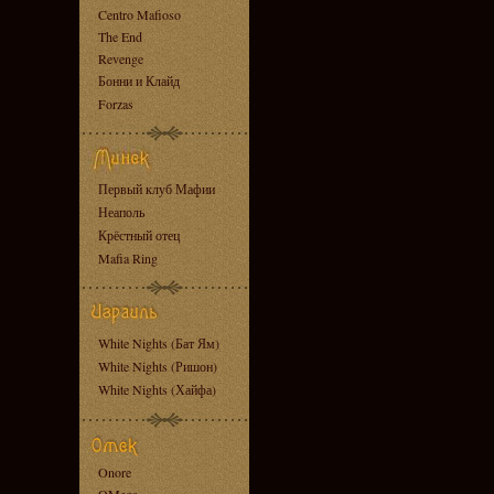
Centro Mafioso
The End
Revenge
Бонни и Клайд
Forzas
Первый клуб Мафии
Неаполь
Крёстный отец
Mafia Ring
White Nights (Бат Ям)
White Nights (Ришон)
White Nights (Хайфа)
Onore