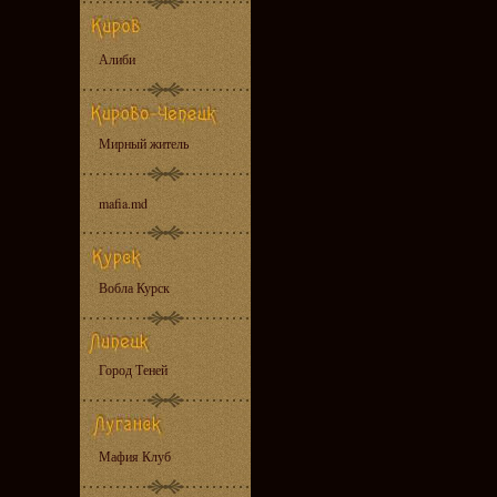
Алиби
Мирный житель
mafia.md
Вобла Курск
Город Теней
Мафия Клуб