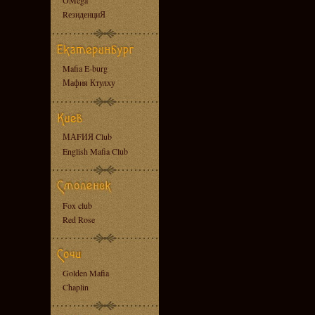
OMega
RезиденциЯ
Mafia E-burg
Мафия Ктулху
МАFИЯ Club
English Mafia Club
Fox club
Red Rose
Golden Mafia
Chaplin