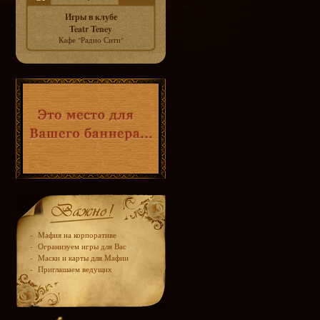
Игры в клубе
Teatr Teney
Кафе "Радио Сити"
-
Мафия на корпоративе
-
Огранизуем игры для Вас
-
Маски и карты для Мафии
-
Приглашаем ведущих