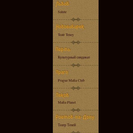
Salute
Teatr Teney
Культурный синдикат
Prague Mafia Club
Mafia Planet
Театр Теней