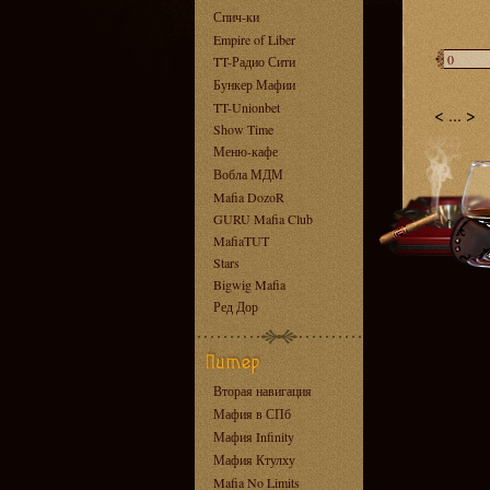
Спич-ки
Empire of Liber
TT-Радио Сити
Бункер Мафии
TT-Unionbet
<
...
>
Show Time
Меню-кафе
Вобла МДМ
Mafia DozoR
GURU Mafia Club
MafiaTUT
Stars
Bigwig Mafia
Ред Дор
Вторая навигация
Мафия в СПб
Мафия Infinity
Мафия Ктулху
Mafia No Limits