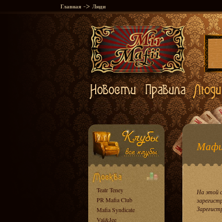
->
Главная
Люди
Мафи
Teatr Teney
На этой 
PR Mafia Club
зарегист
Зарегист
Mafia Syndicate
Val&Jee