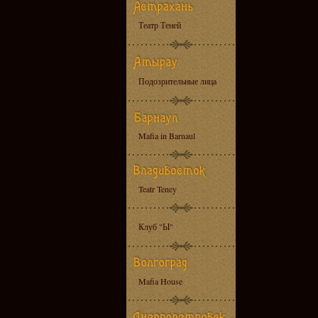
Театр Теней
Подозрительные лица
Mafia in Barnaul
Teatr Teney
Клуб "Ы"
Mafia House