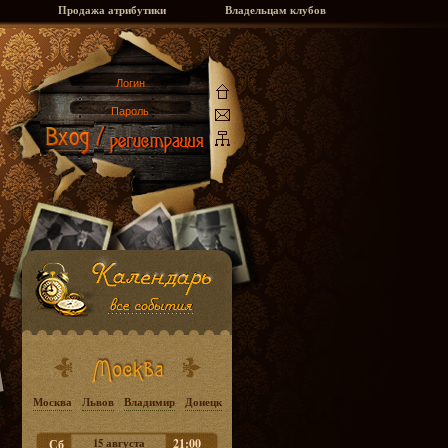
Продажа атрибутики
Владельцам клубов
Москва
Львов
Владимир
Донецк
15 августа
21:00
Сб