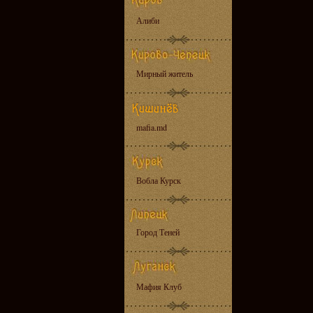
Алиби
Мирный житель
mafia.md
Вобла Курск
Город Теней
Мафия Клуб