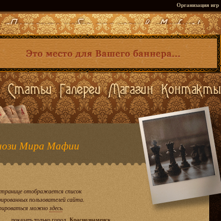
Организация игр
ози Мира Мафии
странице отображается список
рированных пользователей сайта.
рироваться можно
здесь
.
показать только город
Краснознаменск