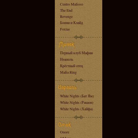
Centro Mafioso
The End
Revenge
Бонни и Клайд
Forzas
Первый клуб Мафии
Неаполь
Крёстный отец
Mafia Ring
White Nights (Бат Ям)
White Nights (Ришон)
White Nights (Хайфа)
Onore