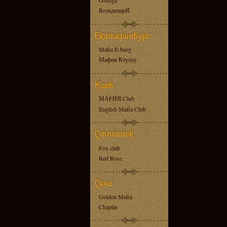
OMega
RезиденциЯ
Mafia E-burg
Мафия Ктулху
МАFИЯ Club
English Mafia Club
Fox club
Red Rose
Golden Mafia
Chaplin