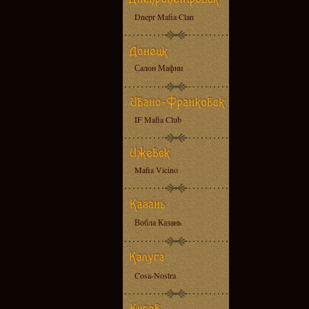
Dnepr Mafia Clan
Салон Мафии
IF Mafia Club
Mafia Vicino
Вобла Казань
Cosa-Nostra