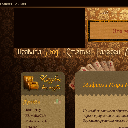
->
Главная
Люди
Мафиози Мира 
Teatr Teney
На этой странице отображае
PR Mafia Club
зарегистрированных пользова
Зарегистрироваться можно
з
Mafia Syndicate
Val&Jee
показ