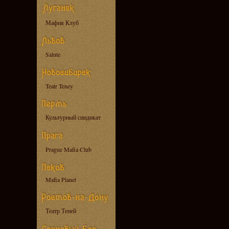
Мафия Клуб
Salute
Teatr Teney
Культурный синдикат
Prague Mafia Club
Mafia Planet
Театр Теней