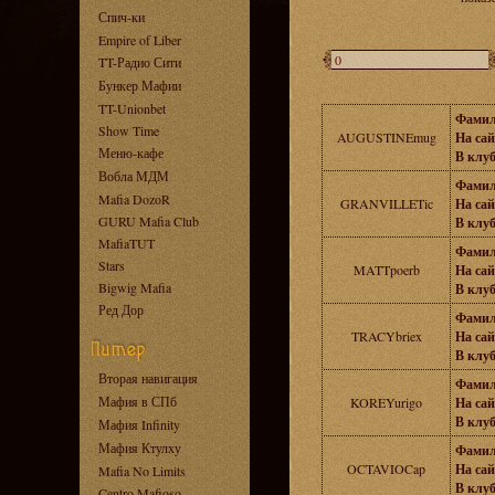
Спич-ки
Empire of Liber
TT-Радио Сити
Бункер Мафии
TT-Unionbet
Фамил
Show Time
AUGUSTINEmug
На сай
Меню-кафе
В клуб
Вобла МДМ
Фамил
Mafia DozoR
GRANVILLETic
На сай
GURU Mafia Club
В клуб
MafiaTUT
Фамил
Stars
MATTpoerb
На сай
Bigwig Mafia
В клуб
Ред Дор
Фамил
TRACYbriex
На сай
В клуб
Вторая навигация
Фамил
Мафия в СПб
KOREYurigo
На сай
В клуб
Мафия Infinity
Мафия Ктулху
Фамил
OCTAVIOCap
На сай
Mafia No Limits
В клуб
Centro Mafioso