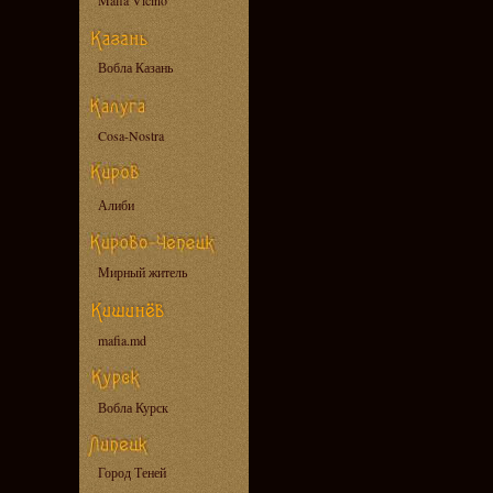
Mafia Vicino
Вобла Казань
Cosa-Nostra
Алиби
Мирный житель
mafia.md
Вобла Курск
Город Теней