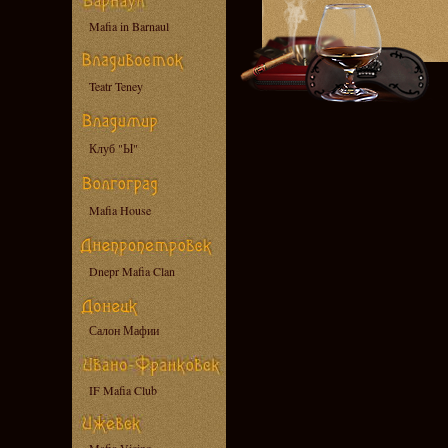
Mafia in Barnaul
Teatr Teney
Клуб "Ы"
Mafia House
Dnepr Mafia Clan
Салон Мафии
IF Mafia Club