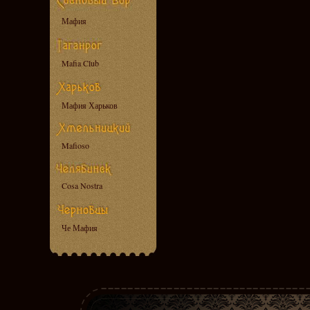
Мафия
Mafia Club
Мафия Харьков
Mafioso
Cosa Nostra
Че Мафия