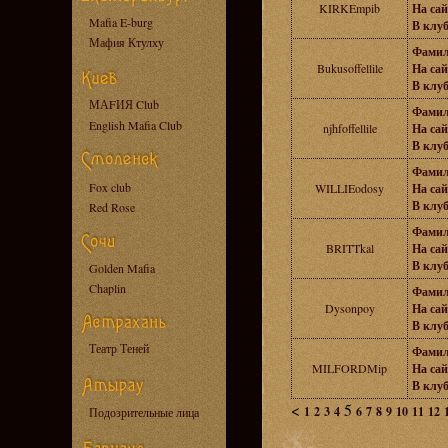
KIRKEmpib
На сай
Mafia E-burg
В клуб
Мафия Ктулху
Фамил
Bukusoffellile
На сай
В клуб
МАFИЯ Club
Фамил
English Mafia Club
njhfoffellile
На сай
В клуб
Фамил
Fox club
WILLIEodosy
На сай
В клуб
Red Rose
Фамил
BRITTkal
На сай
В клуб
Golden Mafia
Chaplin
Фамил
Dysonpoy
На сай
В клуб
Театр Теней
Фамил
MILFORDMip
На сай
В клуб
<
5
1
2
3
4
6
7
8
9
10
11
12
Подозрительные лица