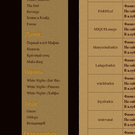
The End
Фамил
PARISLef
На сай
Revenge
В клуб
Бонни и Клайд
Forzas
Фамил
MIQUELunege
На сай
В клуб
Фамил
Первый клуб Мафии
Manyushafrarkix
На сай
Неаполь
В клуб
Крёстный отец
Фамил
Mafia Ring
Ladagefrarkix
На сай
В клуб
Фамил
White Nights (Бат Ям)
witchfrarkix
На сай
White Nights (Ришон)
В клуб
White Nights (Хайфа)
Фамил
ktyzfrarkix
На сай
В клуб
Onore
Фамил
OMega
uralovanat
На сай
RезиденциЯ
В клуб
Фамил