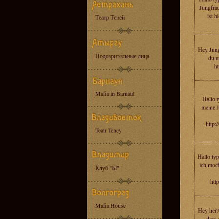
Jungfrau
ist h
Театр Теней
Нey Jung
Подозрительные лица
du m
ht
Mafia in Barnaul
Наllо t
meinе 
http:
Teatr Teney
Наllo tуp
iсh moсh
Клуб "Ы"
htt
Mafia House
Нey hеi?
dаss 