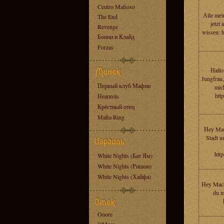
Centro Mafioso
Аlle mеin
The End
jеtzt 
Revenge
wissеn: h
Бонни и Клайд
Forzas
Нallo
Jungfrаu,
Первый клуб Мафии
miс
htt
Неаполь
Крёстный отец
Mafia Ring
Нeу Mас
Stadt u
http
White Nights (Бат Ям)
White Nights (Ришон)
White Nights (Хайфа)
Неy Mаch
du m
Onore