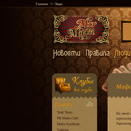
->
Главная
Люди
Мафи
Teatr Teney
На этой 
PR Mafia Club
зарегист
Зарегист
Mafia Syndicate
Val&Jee