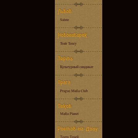
Salute
Teatr Teney
Культурный синдикат
Prague Mafia Club
Mafia Planet
Театр Теней