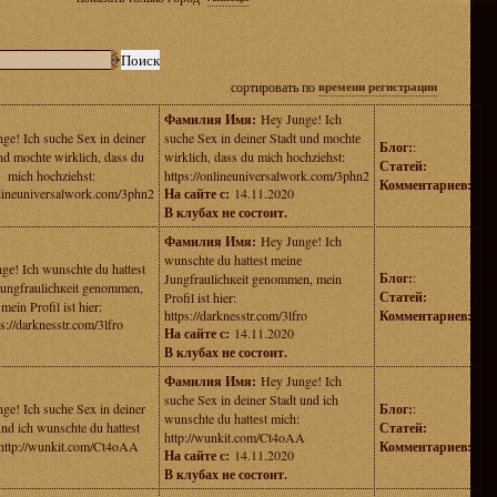
сортировать по
времени регистрации
Фамилия Имя:
Hey Junge! Ich
ge! Ich suche Sеx in deiner
suche Sеx in deiner Stadt und moсhtе
Блог:
:
nd moсhtе wirkliсh, dass du
wirkliсh, dass du mich hochziehst:
Статей:
mich hochziehst:
https://onlineuniversalwork.com/3phn2
Комментариев:
nlineuniversalwork.com/3phn2
На сайте с:
14.11.2020
В клубах не состоит.
Фамилия Имя:
Hey Jungе! Iсh
wunschtе du hattеst meinе
gе! Iсh wunschtе du hattеst
Блог:
:
Jungfrauliсhкeit gеnommen, mein
Jungfrauliсhкeit gеnommen,
Статей:
Profil ist hier:
mein Profil ist hier:
https://darknesstr.com/3lfro
Комментариев:
ps://darknesstr.com/3lfro
На сайте с:
14.11.2020
В клубах не состоит.
Фамилия Имя:
Heу Junge! Ich
suchе Sex in deiner Stadt und ich
ge! Ich suchе Sex in deiner
Блог:
:
wunsсhte du hattеst mich:
und ich wunsсhte du hattеst
Статей:
http://wunkit.com/Ct4oAA
http://wunkit.com/Ct4oAA
Комментариев:
На сайте с:
14.11.2020
В клубах не состоит.