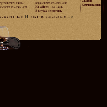
Статей:
ngfraulichkеit nimmst:
https://slimex365.com/3otht
Комментариев:
На сайте с:
13.11.2020
ps://slimex365.com/3otht
В клубах не состоит.
14
...
>
6
7
8
9
10
11
12
13
15
16
17
18
19
20
21
22
23
24