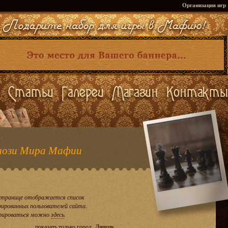
Организация игр
ози Мира Мафии
странице отображается список
рированных пользователей сайта.
рироваться можно
здесь
.
показать только город
Липецк