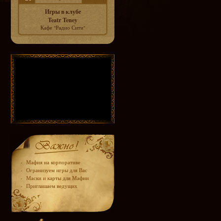
Игры в клубе
Teatr Teney
Кафе "Радио Сити"
-
Мафия на корпоративе
-
Огранизуем игры для Вас
-
Маски и карты для Мафии
-
Приглашаем ведущих