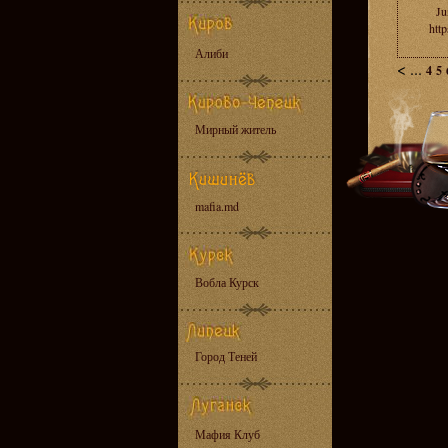
Ju
htt
Алиби
<
...
4
5
Мирный житель
mafia.md
Вобла Курск
Город Теней
Мафия Клуб