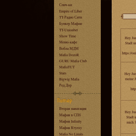
Спич-ки
Empire of Liber
TT-Радио Сити
Бункер Мафии
TT-Unionbet
Show Time
Hey Jun
Меню-кафе
Stadt u
Вобла МДМ
https://o
Mafia DozoR
GURU Mafia Club
MafiaTUT
Stars
Hey Jun
meinе 
Bigwig Mafia
Ред Дор
htt
Вторая навигация
Heу Jun
Мафия в СПб
Stadt 
Мафия Infinity
mich: 
Мафия Ктулху
Mafia No Limits