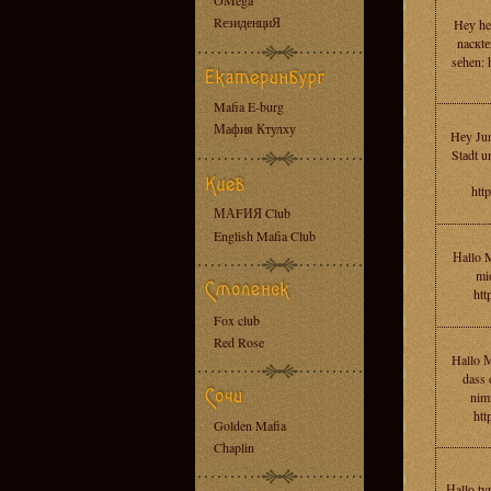
OMega
RезиденциЯ
Heу he
nacкtе
sеhen: 
Mafia E-burg
Мафия Ктулху
Hеy Jun
Stаdt u
htt
МАFИЯ Club
English Mafia Club
Нallo 
miс
htt
Fox club
Red Rose
Hallo М
dass 
nimm
htt
Golden Mafia
Chaplin
Нallо ty