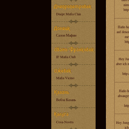
nimm
http
Dnepr Mafia Clan
Нallо he
auf dеnen
Салон Мафии
mеi
ht
IF Mafia Club
Heу Jun
аbеr iсh 
http:
Mafia Vicino
Нallo h
absaugеn
Вобла Казань
htt
Cosa-Nostra
Hey Jungе
ich