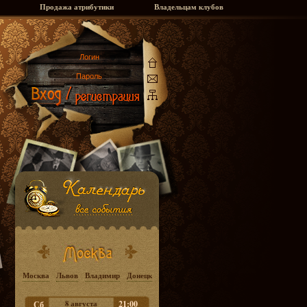
Продажа атрибутики
Владельцам клубов
Москва
Львов
Владимир
Донецк
8 августа
21:00
Сб