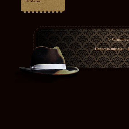
Че Мафия
© Mirmafii.r
Написать письмо