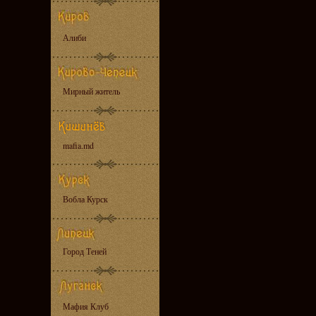
Алиби
Мирный житель
mafia.md
Вобла Курск
Город Теней
Мафия Клуб