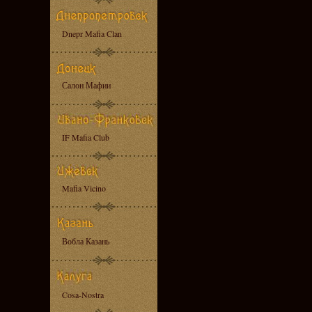
Dnepr Mafia Clan
Салон Мафии
IF Mafia Club
Mafia Vicino
Вобла Казань
Cosa-Nostra