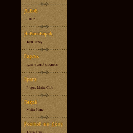
Salute
Teatr Teney
Культурный синдикат
Prague Mafia Club
Mafia Planet
Театр Теней