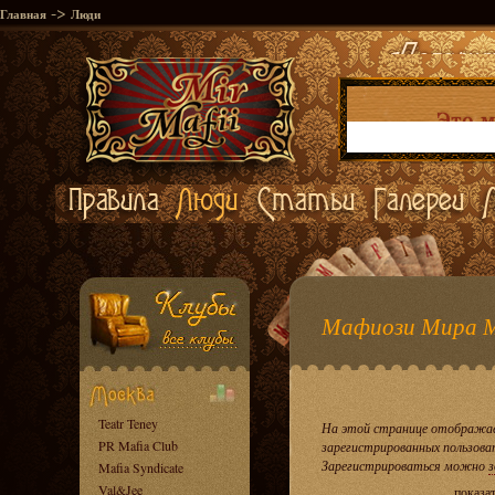
->
Главная
Люди
Мафиози Мира 
Teatr Teney
На этой странице отображае
PR Mafia Club
зарегистрированных пользова
Зарегистрироваться можно
з
Mafia Syndicate
Val&Jee
показа