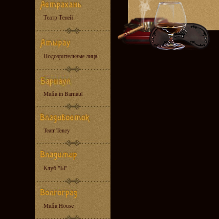
Театр Теней
Подозрительные лица
Mafia in Barnaul
Teatr Teney
Клуб "Ы"
Mafia House