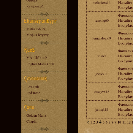
OMega
stefaniexs16
На сайте 
RезиденциЯ
В клубах 
Фамилия
renemq60
На сайте 
В клубах 
Mafia E-burg
Фамилия
Мафия Ктулху
fernandogj69
На сайте 
В клубах 
Фамилия
irislv2
На сайте 
МАFИЯ Club
В клубах 
English Mafia Club
Фамилия
joelvv11
На сайте 
В клубах 
Фамилия
Fox club
caseyvx18
На сайте 
Red Rose
В клубах 
Фамилия
jannajt18
На сайте 
В клубах 
Golden Mafia
<
4
Chaplin
1
2
3
5
6
7
8
9
10
11
12