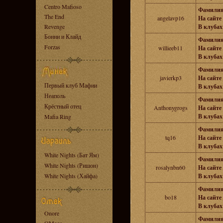
Centro Mafioso
Фамилия
The End
angelavp16
На сайте 
Revenge
В клубах 
Бонни и Клайд
Фамилия
Forzas
willieeb11
На сайте 
В клубах 
Фамилия
javierkp3
На сайте 
Первый клуб Мафии
В клубах 
Неаполь
Фамилия
Крёстный отец
Anthonygrogs
На сайте 
В клубах 
Mafia Ring
Фамилия
tq16
На сайте 
В клубах 
White Nights (Бат Ям)
Фамилия
White Nights (Ришон)
rosalynbn60
На сайте 
White Nights (Хайфа)
В клубах 
Фамилия
bo18
На сайте 
В клубах 
Onore
Фамилия