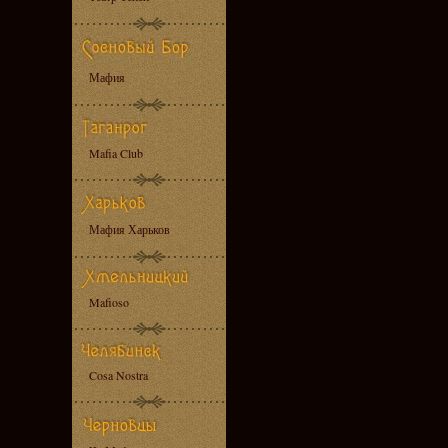
Мафия
Mafia Club
Мафия Харьков
Mafioso
Cosa Nostra