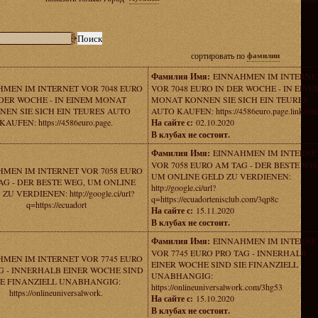
сортировать по
фамилии
Фамилия Имя:
EINNAHMEN IM INTERNE
MEN IM INTERNET VOR 7048 EURO
VOR 7048 EURO IN DER WOCHE - IN EINE
 DER WOCHE - IN EINEM MONAT
MONAT KONNEN SIE SICH EIN TEURES
NEN SIE SICH EIN TEURES AUTO
AUTO KAUFEN: https://4586euro.page.link/om
KAUFEN: https://4586euro.page.
На сайте с:
02.10.2020
В клубах не состоит.
Фамилия Имя:
EINNAHMEN IM INTERNE
VOR 7058 EURO AM TAG - DER BESTE WE
MEN IM INTERNET VOR 7058 EURO
UM ONLINE GELD ZU VERDIENEN:
AG - DER BESTE WEG, UM ONLINE
http://google.ci/url?
ZU VERDIENEN: http://google.ci/url?
q=https://ecuadortenisclub.com/3qp8c
q=https://ecuadort
На сайте с:
15.11.2020
В клубах не состоит.
Фамилия Имя:
EINNAHMEN IM INTERNE
VOR 7745 EURO PRO TAG - INNERHALB
MEN IM INTERNET VOR 7745 EURO
EINER WOCHE SIND SIE FINANZIELL
G - INNERHALB EINER WOCHE SIND
UNABHANGIG:
IE FINANZIELL UNABHANGIG:
https://onlineuniversalwork.com/3hg53
https://onlineuniversalwork.
На сайте с:
15.10.2020
В клубах не состоит.