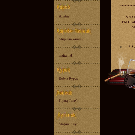
Алиби
EINNAH
PRO TA
S
Мирный житель
<
...
2
3
mafia.md
Вобла Курск
Город Теней
Мафия Клуб