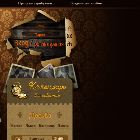
Продажа атрибутики
Владельцам клубов
Москва
Львов
Владимир
Донецк
8 августа
21:00
Сб