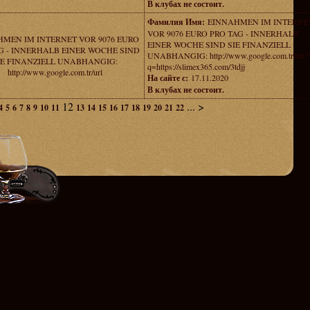
В клубах не состоит.
Фамилия Имя:
EINNAHMEN IM INTERNE
VOR 9076 EURO PRO TAG - INNERHALB
MEN IM INTERNET VOR 9076 EURO
EINER WOCHE SIND SIE FINANZIELL
G - INNERHALB EINER WOCHE SIND
UNABHANGIG: http://www.google.com.tr/url?
IE FINANZIELL UNABHANGIG:
q=https://slimex365.com/3tdjj
http://www.google.com.tr/url
На сайте с:
17.11.2020
В клубах не состоит.
12
...
>
4
5
6
7
8
9
10
11
13
14
15
16
17
18
19
20
21
22