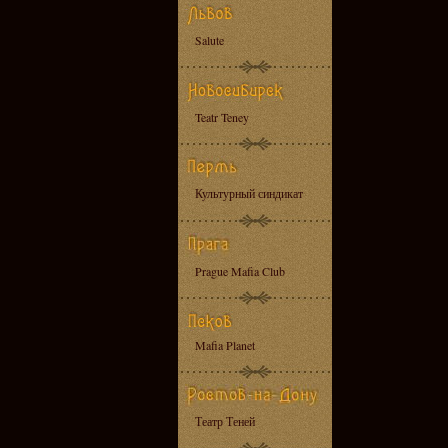
Salute
Teatr Teney
Культурный синдикат
Prague Mafia Club
Mafia Planet
Театр Теней