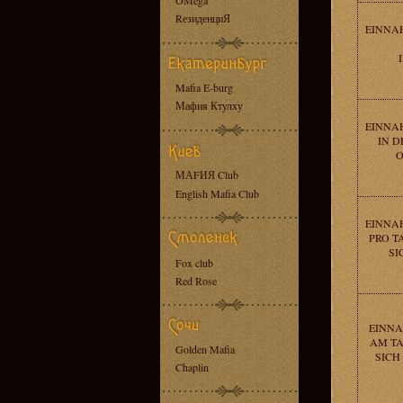
OMega
RезиденциЯ
EINNAH
Mafia E-burg
Мафия Ктулху
EINNAH
IN D
O
МАFИЯ Club
English Mafia Club
EINNAH
PRO T
SI
Fox club
Red Rose
EINNA
AM TA
Golden Mafia
SICH
Chaplin