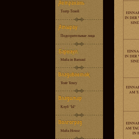
Театр Теней
EINNAH
IN DER
SIND
Подозрительные лица
EINNA
IN DER
Mafia in Barnaul
SIND
Teatr Teney
EINNAH
AM T
Клуб "Ы"
EINNAH
AM TAG
Mafia House
IN