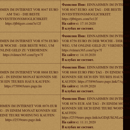
Фамилия Имя:
EINNAHMEN IM INTERNE
MEN IM INTERNET VOR 8047 EURO
VOR 8047 EURO AM TAG - DIE BESTE
AM TAG - DIE BESTE
INVESTITIONSMOGLICHKEIT:
INVESTITIONSMOGLICHKEIT:
https://jtbtigers.com/3e12f
https://jtbtigers.com/3e12f
На сайте с:
17.10.2020
В клубах не состоит.
Фамилия Имя:
EINNAHMEN IM INTERNE
MEN IM INTERNET VOR 8756 EURO
VOR 8756 EURO IN DER WOCHE - DER BE
ER WOCHE - DER BESTE WEG, UM
WEG, UM ONLINE GELD ZU VERDIENEN:
NLINE GELD ZU VERDIENEN:
https://slimex365.com/3gw7f
https://slimex365.com/3gw7f
На сайте с:
14.10.2020
В клубах не состоит.
Фамилия Имя:
EINNAHMEN IM INTERNE
MEN IM INTERNET VOR 8868 EURO
VOR 8868 EURO PRO TAG - IN EINEM MO
AG - IN EINEM MONAT KONNEN SIE
KONNEN SIE SICH EIN TEURES HAUS
CH EIN TEURES HAUS KAUFEN:
KAUFEN: https://758965euro.page.link/7ApD
https://758965euro.page.lin
На сайте с:
16.09.2020
В клубах не состоит.
Фамилия Имя:
EINNAHMEN IM INTERNE
VOR 8876 EUR AM TAG - IN EINEM MONA
HMEN IM INTERNET VOR 8876 EUR
KONNEN SIE SICH EINE TEURE WOHNUN
G - IN EINEM MONAT KONNEN SIE
KAUFEN:
 EINE TEURE WOHNUNG KAUFEN:
https://2539euro.page.link/zcGDijUhLNLeuZBZ
https://2539euro.page.link
На сайте с:
11.11.2020
В клубах не состоит.