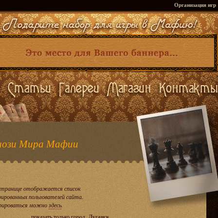
Организация игр
ози Мира Мафии
странице отображается список
рированных пользователей сайта.
рироваться можно
здесь
.
показать только город
Луганск