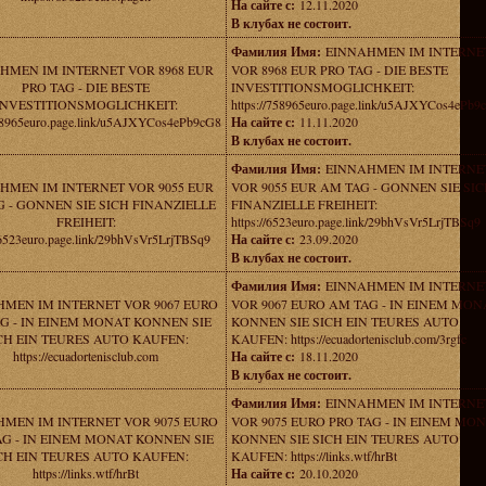
На сайте с:
12.11.2020
В клубах не состоит.
Фамилия Имя:
EINNAHMEN IM INTERNE
HMEN IM INTERNET VOR 8968 EUR
VOR 8968 EUR PRO TAG - DIE BESTE
PRO TAG - DIE BESTE
INVESTITIONSMOGLICHKEIT:
INVESTITIONSMOGLICHKEIT:
https://758965euro.page.link/u5AJXYCos4ePb9
758965euro.page.link/u5AJXYCos4ePb9cG8
На сайте с:
11.11.2020
В клубах не состоит.
Фамилия Имя:
EINNAHMEN IM INTERNE
HMEN IM INTERNET VOR 9055 EUR
VOR 9055 EUR AM TAG - GONNEN SIE SI
 - GONNEN SIE SICH FINANZIELLE
FINANZIELLE FREIHEIT:
FREIHEIT:
https://6523euro.page.link/29bhVsVr5LrjTBSq9
//6523euro.page.link/29bhVsVr5LrjTBSq9
На сайте с:
23.09.2020
В клубах не состоит.
Фамилия Имя:
EINNAHMEN IM INTERNE
MEN IM INTERNET VOR 9067 EURO
VOR 9067 EURO AM TAG - IN EINEM MON
G - IN EINEM MONAT KONNEN SIE
KONNEN SIE SICH EIN TEURES AUTO
CH EIN TEURES AUTO KAUFEN:
KAUFEN: https://ecuadortenisclub.com/3rgfc
https://ecuadortenisclub.com
На сайте с:
18.11.2020
В клубах не состоит.
Фамилия Имя:
EINNAHMEN IM INTERNE
MEN IM INTERNET VOR 9075 EURO
VOR 9075 EURO PRO TAG - IN EINEM MO
AG - IN EINEM MONAT KONNEN SIE
KONNEN SIE SICH EIN TEURES AUTO
CH EIN TEURES AUTO KAUFEN:
KAUFEN: https://links.wtf/hrBt
https://links.wtf/hrBt
На сайте с:
20.10.2020