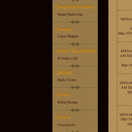
Dnepr Mafia Clan
EINNA
https://
Салон Мафии
EINNA
AM TAG
IF Mafia Club
https:
Mafia Vicino
EINNAH
AM TA
SI
Вобла Казань
EINNAH
PRO T
SI
Cosa-Nostra