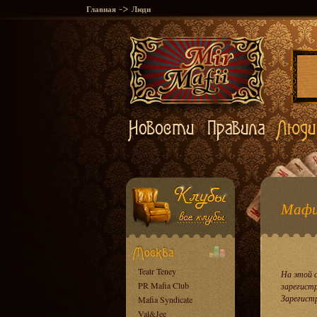
->
Главная
Люди
Мафи
Teatr Teney
На этой 
PR Mafia Club
зарегист
Зарегист
Mafia Syndicate
Val&Jee