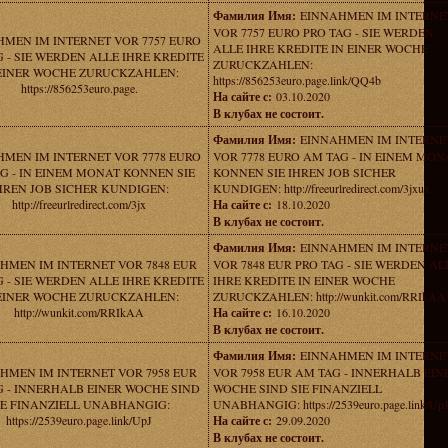
Фамилия Имя:
EINNAHMEN IM INTERNE
VOR 7757 EURO PRO TAG - SIE WERDEN
MEN IM INTERNET VOR 7757 EURO
ALLE IHRE KREDITE IN EINER WOCHE
G - SIE WERDEN ALLE IHRE KREDITE
ZURUCKZAHLEN:
 EINER WOCHE ZURUCKZAHLEN:
https://856253euro.page.link/QQ4b
https://856253euro.page.
На сайте с:
03.10.2020
В клубах не состоит.
Фамилия Имя:
EINNAHMEN IM INTERNE
MEN IM INTERNET VOR 7778 EURO
VOR 7778 EURO AM TAG - IN EINEM MON
G - IN EINEM MONAT KONNEN SIE
KONNEN SIE IHREN JOB SICHER
HREN JOB SICHER KUNDIGEN:
KUNDIGEN: http://freeurlredirect.com/3jxux
http://freeurlredirect.com/3jx
На сайте с:
18.10.2020
В клубах не состоит.
Фамилия Имя:
EINNAHMEN IM INTERNE
HMEN IM INTERNET VOR 7848 EUR
VOR 7848 EUR PRO TAG - SIE WERDEN AL
G - SIE WERDEN ALLE IHRE KREDITE
IHRE KREDITE IN EINER WOCHE
 EINER WOCHE ZURUCKZAHLEN:
ZURUCKZAHLEN: http://wunkit.com/RRIkAA
http://wunkit.com/RRIkAA
На сайте с:
16.10.2020
В клубах не состоит.
Фамилия Имя:
EINNAHMEN IM INTERNE
HMEN IM INTERNET VOR 7958 EUR
VOR 7958 EUR AM TAG - INNERHALB EIN
 - INNERHALB EINER WOCHE SIND
WOCHE SIND SIE FINANZIELL
IE FINANZIELL UNABHANGIG:
UNABHANGIG: https://2539euro.page.link/Up
https://2539euro.page.link/UpJ
На сайте с:
29.09.2020
В клубах не состоит.