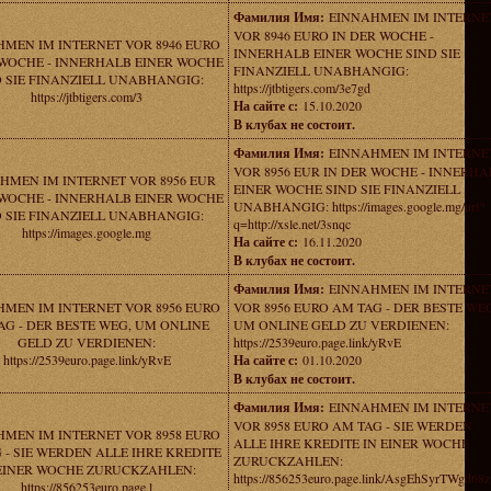
Фамилия Имя:
EINNAHMEN IM INTERNE
VOR 8946 EURO IN DER WOCHE -
MEN IM INTERNET VOR 8946 EURO
INNERHALB EINER WOCHE SIND SIE
 WOCHE - INNERHALB EINER WOCHE
FINANZIELL UNABHANGIG:
 SIE FINANZIELL UNABHANGIG:
https://jtbtigers.com/3e7gd
https://jtbtigers.com/3
На сайте с:
15.10.2020
В клубах не состоит.
Фамилия Имя:
EINNAHMEN IM INTERNE
VOR 8956 EUR IN DER WOCHE - INNERHA
HMEN IM INTERNET VOR 8956 EUR
EINER WOCHE SIND SIE FINANZIELL
 WOCHE - INNERHALB EINER WOCHE
UNABHANGIG: https://images.google.mg/url?
 SIE FINANZIELL UNABHANGIG:
q=http://xsle.net/3snqc
https://images.google.mg
На сайте с:
16.11.2020
В клубах не состоит.
Фамилия Имя:
EINNAHMEN IM INTERNE
MEN IM INTERNET VOR 8956 EURO
VOR 8956 EURO AM TAG - DER BESTE WE
AG - DER BESTE WEG, UM ONLINE
UM ONLINE GELD ZU VERDIENEN:
GELD ZU VERDIENEN:
https://2539euro.page.link/yRvE
https://2539euro.page.link/yRvE
На сайте с:
01.10.2020
В клубах не состоит.
Фамилия Имя:
EINNAHMEN IM INTERNE
VOR 8958 EURO AM TAG - SIE WERDEN
MEN IM INTERNET VOR 8958 EURO
ALLE IHRE KREDITE IN EINER WOCHE
 - SIE WERDEN ALLE IHRE KREDITE
ZURUCKZAHLEN:
 EINER WOCHE ZURUCKZAHLEN:
https://856253euro.page.link/AsgEhSyrTWgd68z
https://856253euro.page.l