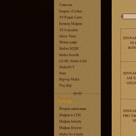
Спич-ки
Empire of Liber
TT-Радио Сити
Бункер Мафии
TT-Unionbet
Show Time
EINNAH
Меню-кафе
IN
KON
Вобла МДМ
Mafia DozoR
GURU Mafia Club
MafiaTUT
Stars
EINNAH
AM T
Bigwig Mafia
GELD 
Ред Дор
Вторая навигация
EINNAH
Мафия в СПб
PRO TA
S
Мафия Infinity
Мафия Ктулху
Mafia No Limits