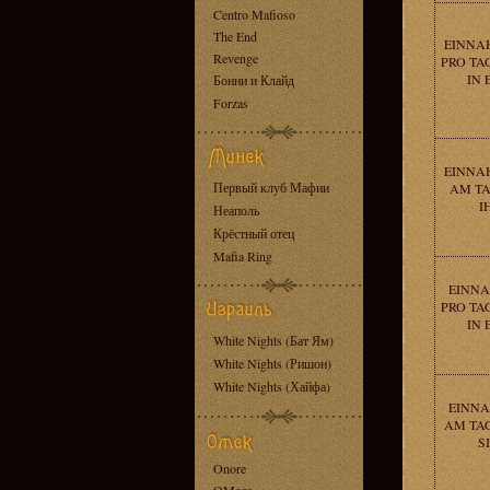
Centro Mafioso
The End
EINNAH
Revenge
PRO TA
IN
Бонни и Клайд
Forzas
EINNAH
Первый клуб Мафии
AM TA
I
Неаполь
Крёстный отец
Mafia Ring
EINNA
PRO TA
IN
White Nights (Бат Ям)
White Nights (Ришон)
White Nights (Хайфа)
EINNA
AM TAG
S
Onore