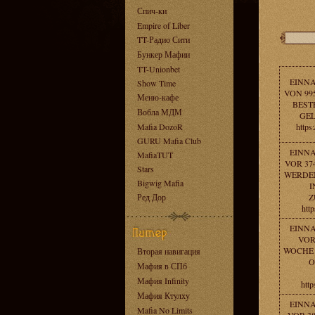
Спич-ки
Empire of Liber
TT-Радио Сити
Бункер Мафии
TT-Unionbet
EINN
Show Time
VON 995
Меню-кафе
BEST
Вобла МДМ
GEL
Mafia DozoR
https
GURU Mafia Club
EINN
MafiaTUT
VOR 37
Stars
WERDEN
Bigwig Mafia
I
Ред Дор
Z
htt
EINN
VOR
WOCHE 
Вторая навигация
O
Мафия в СПб
Мафия Infinity
http
Мафия Ктулху
EINN
Mafia No Limits