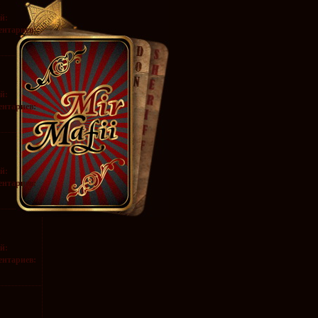
:
й:
нтариев:
:
й:
нтариев:
:
й:
нтариев:
:
й:
нтариев:
: