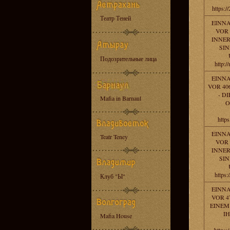
https:/
Театр Теней
EINN
VOR 
INNE
SIN
Подозрительные лица
http:/
EINN
VOR 40
- D
Mafia in Barnaul
O
https
EINN
Teatr Teney
VOR 
INNE
SIN
https:
Клуб "Ы"
EINN
VOR 4
EINEM
IH
Mafia House