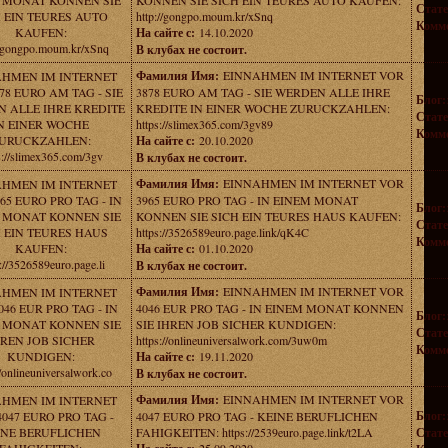
 MONAT KONNEN SIE
KONNEN SIE SICH EIN TEURES AUTO KAUFEN:
Стате
 EIN TEURES AUTO
http://gongpo.moum.kr/xSnq
Комме
KAUFEN:
На сайте с:
14.10.2020
//gongpo.moum.kr/xSnq
В клубах не состоит.
Фамилия Имя:
EINNAHMEN IM INTERNET VOR
AHMEN IM INTERNET
78 EURO AM TAG - SIE
3878 EURO AM TAG - SIE WERDEN ALLE IHRE
Блог:
 ALLE IHRE KREDITE
KREDITE IN EINER WOCHE ZURUCKZAHLEN:
Стате
N EINER WOCHE
https://slimex365.com/3gv89
Комме
URUCKZAHLEN:
На сайте с:
20.10.2020
s://slimex365.com/3gv
В клубах не состоит.
Фамилия Имя:
EINNAHMEN IM INTERNET VOR
AHMEN IM INTERNET
65 EURO PRO TAG - IN
3965 EURO PRO TAG - IN EINEM MONAT
Блог:
 MONAT KONNEN SIE
KONNEN SIE SICH EIN TEURES HAUS KAUFEN:
Стате
 EIN TEURES HAUS
https://3526589euro.page.link/qK4C
Комме
KAUFEN:
На сайте с:
01.10.2020
://3526589euro.page.li
В клубах не состоит.
Фамилия Имя:
EINNAHMEN IM INTERNET VOR
AHMEN IM INTERNET
046 EUR PRO TAG - IN
4046 EUR PRO TAG - IN EINEM MONAT KONNEN
Блог:
 MONAT KONNEN SIE
SIE IHREN JOB SICHER KUNDIGEN:
Стате
REN JOB SICHER
https://onlineuniversalwork.com/3uw0m
Комме
KUNDIGEN:
На сайте с:
19.11.2020
//onlineuniversalwork.co
В клубах не состоит.
Фамилия Имя:
EINNAHMEN IM INTERNET VOR
AHMEN IM INTERNET
Блог:
047 EURO PRO TAG -
4047 EURO PRO TAG - KEINE BERUFLICHEN
INE BERUFLICHEN
FAHIGKEITEN: https://2539euro.page.link/t2LA
Стате