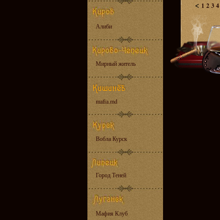
<
1
2
3
4
Алиби
Мирный житель
mafia.md
Вобла Курск
Город Теней
Мафия Клуб