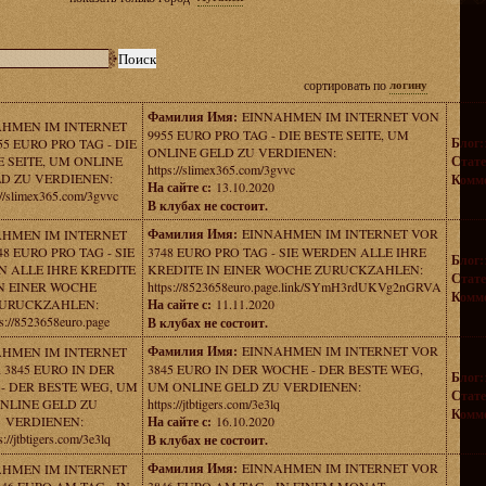
сортировать по
логину
Фамилия Имя:
EINNAHMEN IM INTERNET VON
AHMEN IM INTERNET
9955 EURO PRO TAG - DIE BESTE SEITE, UM
Блог:
5 EURO PRO TAG - DIE
ONLINE GELD ZU VERDIENEN:
E SEITE, UM ONLINE
Стате
https://slimex365.com/3gvvc
D ZU VERDIENEN:
Комме
На сайте с:
13.10.2020
://slimex365.com/3gvvc
В клубах не состоит.
Фамилия Имя:
EINNAHMEN IM INTERNET VOR
AHMEN IM INTERNET
48 EURO PRO TAG - SIE
3748 EURO PRO TAG - SIE WERDEN ALLE IHRE
Блог:
 ALLE IHRE KREDITE
KREDITE IN EINER WOCHE ZURUCKZAHLEN:
Стате
N EINER WOCHE
https://8523658euro.page.link/SYmH3rdUKVg2nGRVA
Комме
URUCKZAHLEN:
На сайте с:
11.11.2020
ps://8523658euro.page
В клубах не состоит.
Фамилия Имя:
EINNAHMEN IM INTERNET VOR
AHMEN IM INTERNET
 3845 EURO IN DER
3845 EURO IN DER WOCHE - DER BESTE WEG,
Блог:
- DER BESTE WEG, UM
UM ONLINE GELD ZU VERDIENEN:
Стате
NLINE GELD ZU
https://jtbtigers.com/3e3lq
Комме
VERDIENEN:
На сайте с:
16.10.2020
s://jtbtigers.com/3e3lq
В клубах не состоит.
Фамилия Имя:
EINNAHMEN IM INTERNET VOR
AHMEN IM INTERNET