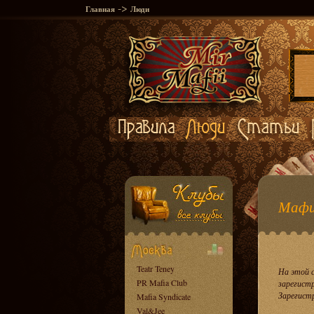
->
Главная
Люди
Мафи
Teatr Teney
На этой 
PR Mafia Club
зарегист
Зарегист
Mafia Syndicate
Val&Jee