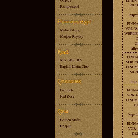
OMega
EINEM
SICH
RезиденциЯ
http:
EINN
VOR 38
Mafia E-burg
WERDEN
Мафия Ктулху
I
Z
http
EINN
МАFИЯ Club
VOR 39
English Mafia Club
EINEM
SICH
https
Fox club
EINN
VOR 4
Red Rose
EINEM
IH
https:
Golden Mafia
EINN
Chaplin
VOR 4
KE