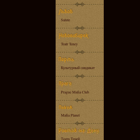
Salute
Teatr Teney
Культурный синдикат
Prague Mafia Club
Mafia Planet
Театр Теней