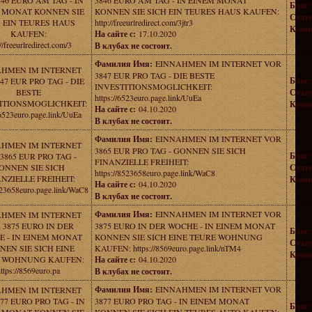
46 EURO AM TAG - IN
3846 EURO AM TAG - IN EINEM MONAT
Блог:
 MONAT KONNEN SIE
KONNEN SIE SICH EIN TEURES HAUS KAUFEN:
Стате
 EIN TEURES HAUS
http://freeurlredirect.com/3jtr3
Комме
KAUFEN:
На сайте с:
17.10.2020
://freeurlredirect.com/3
В клубах не состоит.
Фамилия Имя:
EINNAHMEN IM INTERNET VOR
AHMEN IM INTERNET
3847 EUR PRO TAG - DIE BESTE
Блог:
47 EUR PRO TAG - DIE
INVESTITIONSMOGLICHKEIT:
BESTE
Стате
https://6523euro.page.link/UuEa
ITIONSMOGLICHKEIT:
Комме
На сайте с:
04.10.2020
/6523euro.page.link/UuEa
В клубах не состоит.
Фамилия Имя:
EINNAHMEN IM INTERNET VOR
AHMEN IM INTERNET
3865 EUR PRO TAG - GONNEN SIE SICH
Блог:
3865 EUR PRO TAG -
FINANZIELLE FREIHEIT:
ONNEN SIE SICH
Стате
https://8523658euro.page.link/WaC8
NZIELLE FREIHEIT:
Комме
На сайте с:
04.10.2020
523658euro.page.link/WaC8
В клубах не состоит.
Фамилия Имя:
EINNAHMEN IM INTERNET VOR
AHMEN IM INTERNET
 3875 EURO IN DER
3875 EURO IN DER WOCHE - IN EINEM MONAT
Блог:
 - IN EINEM MONAT
KONNEN SIE SICH EINE TEURE WOHNUNG
Стате
NEN SIE SICH EINE
KAUFEN: https://8569euro.page.link/nTM4
Комме
 WOHNUNG KAUFEN:
На сайте с:
04.10.2020
ttps://8569euro.pa
В клубах не состоит.
Фамилия Имя:
EINNAHMEN IM INTERNET VOR
AHMEN IM INTERNET
77 EURO PRO TAG - IN
3877 EURO PRO TAG - IN EINEM MONAT
Блог: