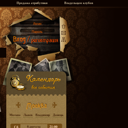
Продажа атрибутики
Владельцам клубов
Москва
Львов
Владимир
Донецк
8 августа
21:00
Сб