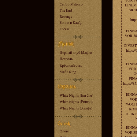
VOR 38
Centro Mafioso
EINEM
SICH
The End
Revenge
http
Бонни и Клайд
Forzas
EINN
VOR 38
INVEST
https:/
Первый клуб Мафии
Неаполь
EINN
Крёстный отец
VOR 
Mafia Ring
G
FINA
https://8
EINN
White Nights (Бат Ям)
VOR
White Nights (Ришон)
WOCHE
White Nights (Хайфа)
KON
TEURE
h
EINN
Onore
VOR 38