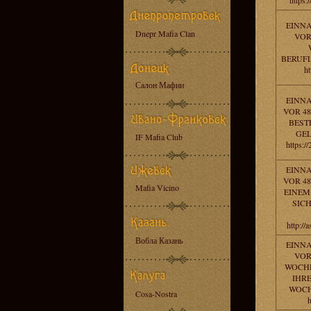
https:
EINN
Dnepr Mafia Clan
VOR
BERUFL
ht
Салон Мафии
EINN
VOR 48
BEST
GEL
IF Mafia Club
https:/
EINN
VOR 48
Mafia Vicino
EINEM
SICH
http:/
Вобла Казань
EINN
VOR
WOCHE
IHRE
WOCH
Cosa-Nostra
h