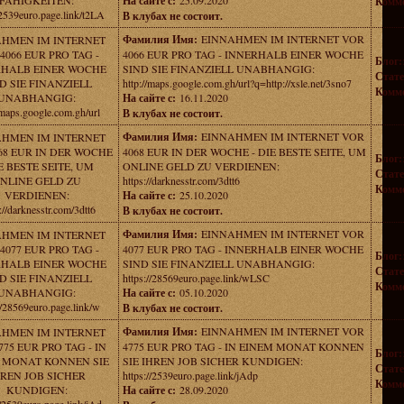
FAHIGKEITEN:
На сайте с:
25.09.2020
Комме
/2539euro.page.link/t2LA
В клубах не состоит.
Фамилия Имя:
EINNAHMEN IM INTERNET VOR
AHMEN IM INTERNET
4066 EUR PRO TAG -
4066 EUR PRO TAG - INNERHALB EINER WOCHE
Блог:
RHALB EINER WOCHE
SIND SIE FINANZIELL UNABHANGIG:
Стате
D SIE FINANZIELL
http://maps.google.com.gh/url?q=http://xsle.net/3sno7
Комме
UNABHANGIG:
На сайте с:
16.11.2020
/maps.google.com.gh/url
В клубах не состоит.
Фамилия Имя:
EINNAHMEN IM INTERNET VOR
AHMEN IM INTERNET
68 EUR IN DER WOCHE
4068 EUR IN DER WOCHE - DIE BESTE SEITE, UM
Блог:
IE BESTE SEITE, UM
ONLINE GELD ZU VERDIENEN:
Стате
NLINE GELD ZU
https://darknesstr.com/3dtt6
Комме
VERDIENEN:
На сайте с:
25.10.2020
://darknesstr.com/3dtt6
В клубах не состоит.
Фамилия Имя:
EINNAHMEN IM INTERNET VOR
AHMEN IM INTERNET
4077 EUR PRO TAG -
4077 EUR PRO TAG - INNERHALB EINER WOCHE
Блог:
RHALB EINER WOCHE
SIND SIE FINANZIELL UNABHANGIG:
Стате
D SIE FINANZIELL
https://28569euro.page.link/wLSC
Комме
UNABHANGIG:
На сайте с:
05.10.2020
//28569euro.page.link/w
В клубах не состоит.
Фамилия Имя:
EINNAHMEN IM INTERNET VOR
AHMEN IM INTERNET
775 EUR PRO TAG - IN
4775 EUR PRO TAG - IN EINEM MONAT KONNEN
Блог:
 MONAT KONNEN SIE
SIE IHREN JOB SICHER KUNDIGEN:
Стате
REN JOB SICHER
https://2539euro.page.link/jAdp
Комме
KUNDIGEN:
На сайте с:
28.09.2020