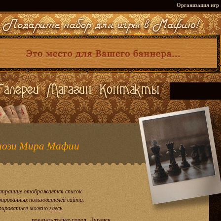
Организация игр
ози Мира Мафии
странице отображается список
рированных пользователей сайта.
рироваться можно
здесь
.
показать только город
Луганск