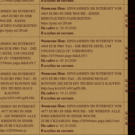
//2539euro.page.link/jAd
В клубах не состоит.
Фамилия Имя:
EINNAHMEN IM INTERNET VOR
AHMEN IM INTERNET
4865 EURO IN DER WOCHE - KEINE
Блог:
 4865 EURO IN DER
BERUFLICHEN FAHIGKEITEN:
WOCHE - KEINE
Стате
https://gmy.su/:2Pcub
ICHEN FAHIGKEITEN:
Комме
На сайте с:
20.10.2020
tps://gmy.su/:2Pcub
В клубах не состоит.
Фамилия Имя:
EINNAHMEN IM INTERNET VOR
AHMEN IM INTERNET
4868 EUR PRO TAG - DIE BESTE SEITE, UM
Блог:
68 EUR PRO TAG - DIE
ONLINE GELD ZU VERDIENEN:
E SEITE, UM ONLINE
Стате
https://2539euro.page.link/L6Y3
D ZU VERDIENEN:
Комме
На сайте с:
05.10.2020
/2539euro.page.link/L6Y3
В клубах не состоит.
Фамилия Имя:
EINNAHMEN IM INTERNET VOR
AHMEN IM INTERNET
76 EURO PRO TAG - IN
4876 EURO PRO TAG - IN EINEM MONAT
Блог:
 MONAT KONNEN SIE
KONNEN SIE SICH EIN TEURES HAUS KAUFEN:
Стате
 EIN TEURES HAUS
http://asq.kr/ANUo9CugPL98L
Комме
KAUFEN:
На сайте с:
19.11.2020
/asq.kr/ANUo9CugPL98L
В клубах не состоит.
Фамилия Имя:
EINNAHMEN IM INTERNET VOR
AHMEN IM INTERNET
 4877 EURO IN DER
4877 EURO IN DER WOCHE - SIE WERDEN ALLE
Блог:
 - SIE WERDEN ALLE
IHRE KREDITE IN EINER WOCHE
Стате
 KREDITE IN EINER
ZURUCKZAHLEN: https://28569euro.page.link/31m1
Комме
E ZURUCKZAHLEN:
На сайте с:
02.10.2020
ttps://28569euro.p
В клубах не состоит.