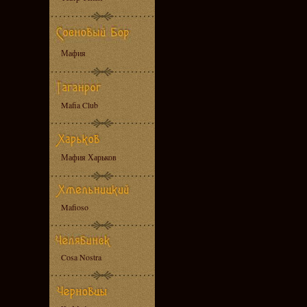
Мафия
Mafia Club
Мафия Харьков
Mafioso
Cosa Nostra