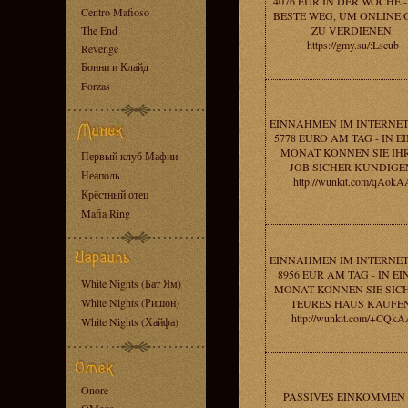
4076 EUR IN DER WOCHE 
Centro Mafioso
BESTE WEG, UM ONLINE 
The End
ZU VERDIENEN:
https://gmy.su/:Lscub
Revenge
Бонни и Клайд
Forzas
EINNAHMEN IM INTERNE
5778 EURO AM TAG - IN E
MONAT KONNEN SIE IH
Первый клуб Мафии
JOB SICHER KUNDIGE
Неаполь
http://wunkit.com/qAokA
Крёстный отец
Mafia Ring
EINNAHMEN IM INTERNE
8956 EUR AM TAG - IN E
White Nights (Бат Ям)
MONAT KONNEN SIE SICH
White Nights (Ришон)
TEURES HAUS KAUFEN
http://wunkit.com/+CQk
White Nights (Хайфа)
Onore
PASSIVES EINKOMMEN