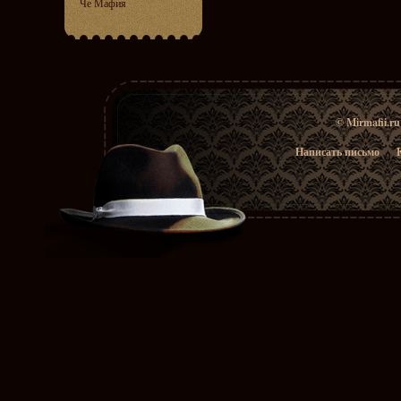
Че Мафия
© Mirmafii.r
Написать письмо