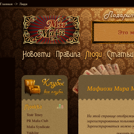
->
Главная
Люди
Мафиози Мира 
Teatr Teney
На этой странице отображае
PR Mafia Club
зарегистрированных пользова
Зарегистрироваться можно
з
Mafia Syndicate
Val&Jee
показать т