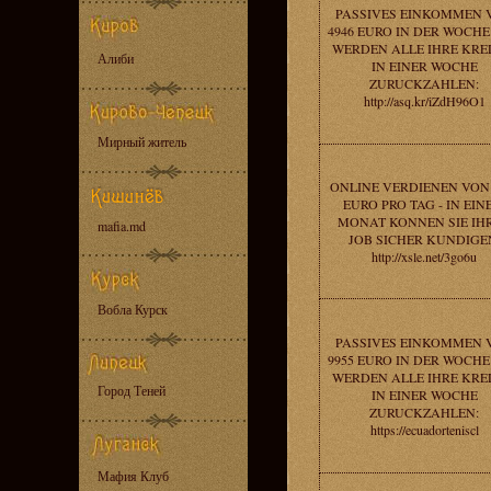
PASSIVES EINKOMMEN 
4946 EURO IN DER WOCHE 
WERDEN ALLE IHRE KRE
Алиби
IN EINER WOCHE
ZURUCKZAHLEN:
http://asq.kr/iZdH96O1
Мирный житель
ONLINE VERDIENEN VON 
EURO PRO TAG - IN EI
MONAT KONNEN SIE IH
mafia.md
JOB SICHER KUNDIGE
http://xsle.net/3go6u
Вобла Курск
PASSIVES EINKOMMEN 
9955 EURO IN DER WOCHE 
WERDEN ALLE IHRE KRE
Город Теней
IN EINER WOCHE
ZURUCKZAHLEN:
https://ecuadorteniscl
Мафия Клуб