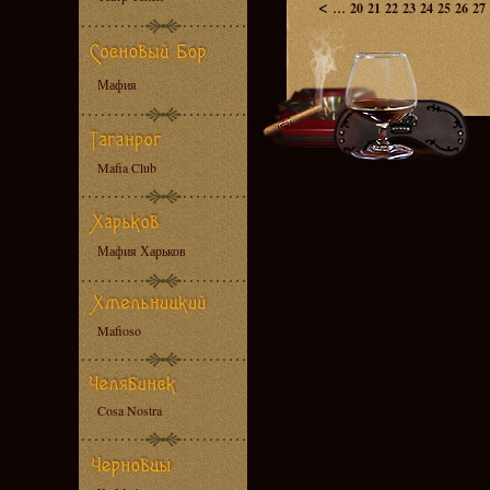
<
...
20
21
22
23
24
25
26
27
Мафия
Mafia Club
Мафия Харьков
Mafioso
Cosa Nostra