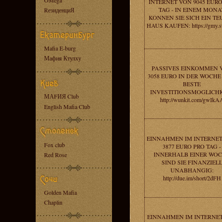
OMega
INTERNET VON 9045 EURO
TAG - IN EINEM MONA
RезиденциЯ
KONNEN SIE SICH EIN TE
HAUS KAUFEN: https://gmy.
Mafia E-burg
Мафия Ктулху
PASSIVES EINKOMMEN 
3058 EURO IN DER WOCHE 
BESTE
INVESTITIONSMOGLICHK
МАFИЯ Club
http://wunkit.com/gwIkA
English Mafia Club
EINNAHMEN IM INTERNE
Fox club
3877 EURO PRO TAG -
INNERHALB EINER WO
Red Rose
SIND SIE FINANZIEL
UNABHANGIG:
http://due.im/short/2dFH
Golden Mafia
Chaplin
EINNAHMEN IM INTERNE