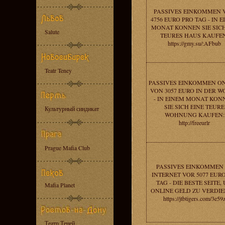
PASSIVES EINKOMMEN 
4756 EURO PRO TAG - IN 
MONAT KONNEN SIE SICH
Salute
TEURES HAUS KAUFEN
https://gmy.su/:AFbub
Teatr Teney
PASSIVES EINKOMMEN O
VON 3057 EURO IN DER 
- IN EINEM MONAT KON
SIE SICH EINE TEURE
Культурный синдикат
WOHNUNG KAUFEN:
http://freeurlr
Prague Mafia Club
PASSIVES EINKOMMEN
INTERNET VOR 5077 EUR
TAG - DIE BESTE SEITE,
Mafia Planet
ONLINE GELD ZU VERDIE
https://jtbtigers.com/3e59
Театр Теней