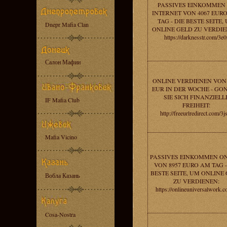
PASSIVES EINKOMMEN
INTERNET VON 4067 EURO
TAG - DIE BESTE SEITE,
Dnepr Mafia Clan
ONLINE GELD ZU VERDIE
https://darknesstr.com/3e0
Салон Мафии
ONLINE VERDIENEN VON 
EUR IN DER WOCHE - GO
SIE SICH FINANZIELL
IF Mafia Club
FREIHEIT:
http://freeurlredirect.com/3j
Mafia Vicino
PASSIVES EINKOMMEN O
VON 8957 EURO AM TAG -
BESTE SEITE, UM ONLINE
Вобла Казань
ZU VERDIENEN:
https://onlineuniversalwork.c
Cosa-Nostra