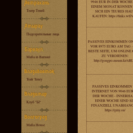
9946 EUR IN DER WOCHE 
EINEM MONAT KONNEN 
Театр Теней
SICH EIN TEURES HAU
KAUFEN: https://links.wtf/
Подозрительные лица
PASSIVES EINKOMMEN O
VOR 8975 EURO AM TAG -
BESTE SEITE, UM ONLINE
ZU VERDIENEN:
Mafia in Barnaul
http://gongpo.moum.kr/xR
Teatr Teney
PASSIVES EINKOMMEN
INTERNET VON 9046 EUR
DER WOCHE - INNERHA
EINER WOCHE SIND SI
Клуб "Ы"
FINANZIELL UNABHANG
https://gmy.su/
Mafia House