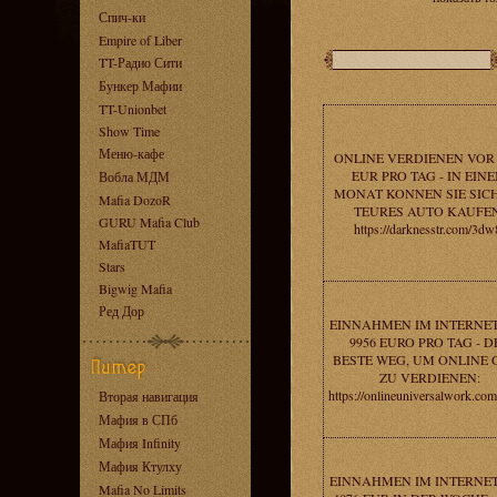
Спич-ки
Empire of Liber
TT-Радио Сити
Бункер Мафии
TT-Unionbet
Show Time
Меню-кафе
ONLINE VERDIENEN VOR 
EUR PRO TAG - IN EIN
Вобла МДМ
MONAT KONNEN SIE SICH
Mafia DozoR
TEURES AUTO KAUFEN
GURU Mafia Club
https://darknesstr.com/3dw
MafiaTUT
Stars
Bigwig Mafia
Ред Дор
EINNAHMEN IM INTERNE
9956 EURO PRO TAG - D
BESTE WEG, UM ONLINE 
ZU VERDIENEN:
https://onlineuniversalwork.co
Вторая навигация
Мафия в СПб
Мафия Infinity
Мафия Ктулху
EINNAHMEN IM INTERNE
Mafia No Limits