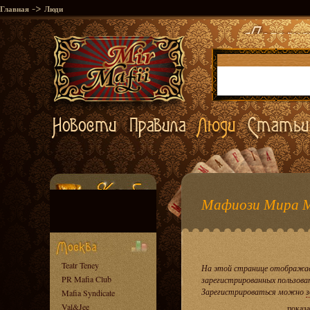
->
Главная
Люди
Мафиози Мира 
Teatr Teney
На этой странице отображае
PR Mafia Club
зарегистрированных пользова
Зарегистрироваться можно
з
Mafia Syndicate
Val&Jee
показа