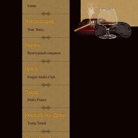
Salute
Teatr Teney
Культурный синдикат
Prague Mafia Club
Mafia Planet
Театр Теней