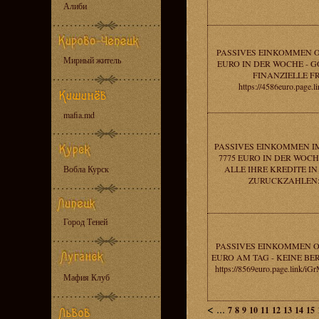
Алиби
PASSIVES EINKOMMEN O
Мирный житель
EURO IN DER WOCHE - G
FINANZIELLE FR
https://4586euro.page.
mafia.md
PASSIVES EINKOMMEN I
7775 EURO IN DER WOCH
Вобла Курск
ALLE IHRE KREDITE I
ZURUCKZAHLEN: ht
Город Теней
PASSIVES EINKOMMEN O
EURO AM TAG - KEINE B
https://8569euro.page.link
Мафия Клуб
<
...
7
8
9
10
11
12
13
14
15