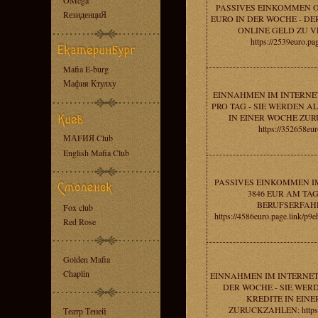
OMega
PASSIVES EINKOMMEN O
RезиденциЯ
EURO IN DER WOCHE - DE
ONLINE GELD ZU V
https://2539euro.pa
Mafia E-burg
Мафия Ктулху
EINNAHMEN IM INTERNET
PRO TAG - SIE WERDEN A
IN EINER WOCHE ZU
https://352658eur
МАFИЯ Club
English Mafia Club
PASSIVES EINKOMMEN I
3846 EUR AM TAG
BERUFSERFAH
Fox club
https://4586euro.page.link
Red Rose
Golden Mafia
Chaplin
EINNAHMEN IM INTERNET 
DER WOCHE - SIE WER
KREDITE IN EIN
ZURUCKZAHLEN: https:/
Театр Теней