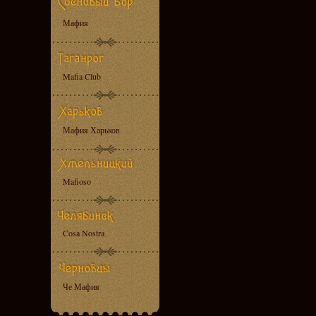
Мафия
Mafia Club
Мафия Харьков
Mafioso
Cosa Nostra
Че Мафия