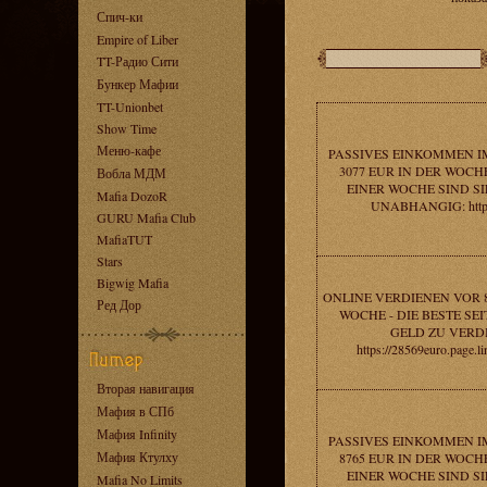
Спич-ки
Empire of Liber
TT-Радио Сити
Бункер Мафии
TT-Unionbet
Show Time
Меню-кафе
PASSIVES EINKOMMEN I
3077 EUR IN DER WOCH
Вобла МДМ
EINER WOCHE SIND SI
Mafia DozoR
UNABHANGIG: https
GURU Mafia Club
MafiaTUT
Stars
Bigwig Mafia
ONLINE VERDIENEN VOR 8
Ред Дор
WOCHE - DIE BESTE SEI
GELD ZU VERD
https://28569euro.page
Вторая навигация
Мафия в СПб
Мафия Infinity
PASSIVES EINKOMMEN I
Мафия Ктулху
8765 EUR IN DER WOCH
EINER WOCHE SIND SI
Mafia No Limits