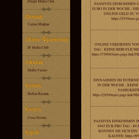
Dnepr Mafia Clan
PASSIVES EINKOMMEN O
EURO IN DER WOCHE - DIE
ONLINE GELD ZU V
https://2539euro.pa
Салон Мафии
ONLINE VERDIENEN VON
IF Mafia Club
TAG - KEINE BERUFLICH
https://758965euro.page.lin
Mafia Vicino
EINNAHMEN IM INTERNET
IN DER WOCHE - KEIN
FAHIGKEIT
Вобла Казань
https://28569euro.page.link
Cosa-Nostra
PASSIVES EINKOMMEN I
6945 EUR PRO TAG - I
KONNEN SIE SICH EIN
KAUFEN: https://85