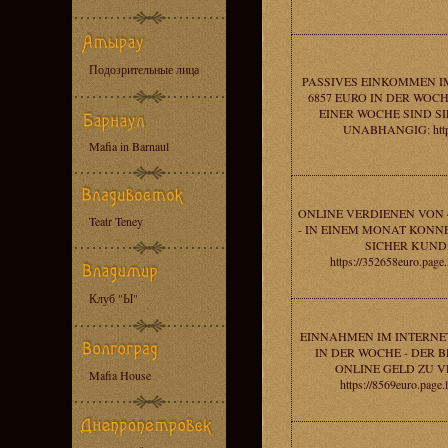
Подозрительные лица
PASSIVES EINKOMMEN I
6857 EURO IN DER WOC
EINER WOCHE SIND SI
UNABHANGIG: https
Mafia in Barnaul
ONLINE VERDIENEN VON 
Teatr Teney
- IN EINEM MONAT KONNE
SICHER KUND
https://352658euro.page
Клуб "Ы"
EINNAHMEN IM INTERNET
IN DER WOCHE - DER 
ONLINE GELD ZU V
Mafia House
https://8569euro.page