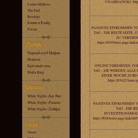
UNABHANGIG: https
Centro Mafioso
The End
Revenge
Бонни и Клайд
PASSIVES EINKOMMEN VO
Forzas
TAG - DIE BESTE SEITE,
ZU VERDIEN
https://8569euro.page.li
Первый клуб Мафии
Неаполь
ONLINE VERDIENEN VOR
Крёстный отец
TAG - SIE WERDEN ALLE 
Mafia Ring
EINER WOCHE ZURU
https://856253euro.p
White Nights (Бат Ям)
White Nights (Ришон)
PASSIVES EINKOMMEN V
TAG - DIE B
White Nights (Хайфа)
INVESTITIONSMOG
https://8569euro.page.link
Onore