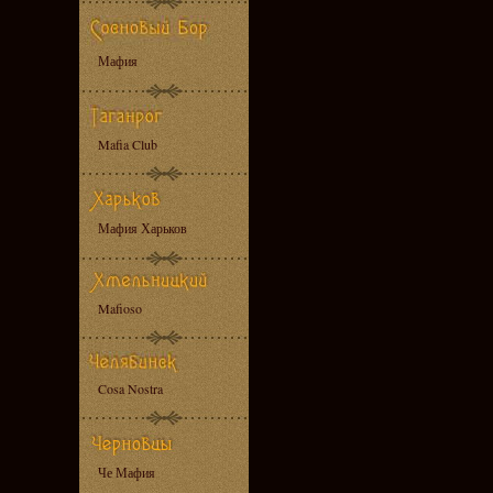
Мафия
Mafia Club
Мафия Харьков
Mafioso
Cosa Nostra
Че Мафия