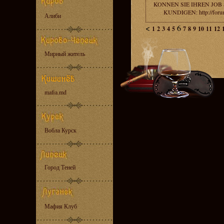
KONNEN SIE IHREN JOB
KUNDIGEN: http://foru
Алиби
<
6
1
2
3
4
5
7
8
9
10
11
12
Мирный житель
mafia.md
Вобла Курск
Город Теней
Мафия Клуб