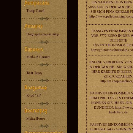
EINNAHMEN IM INTERN
9056 EUR IN DER WOCHE 
Театр Теней
SIE SICH FINANZIELLE F
http://www.pelletsmoking.com/r
PASSIVES EINKOMMEN 
Подозрительные лица
VOR 3777 EURO IN DER 
DIE BESTE
INVESTITIONSMOGLICH
http://go.novinscholarships.c
Mafia in Barnaul
ONLINE VERDIENEN VON 
IN DER WOCHE - SIE WER
IHRE KREDITE IN EINE
Teatr Teney
ZURUCKZAHLEN
http://m.shopinanchora
PASSIVES EINKOMMEN V
Клуб "Ы"
EURO PRO TAG - IN EIN
KONNEN SIE IHREN JOB
KUNDIGEN: https://www.u
heidelberg.de
Mafia House
PASSIVES EINKOMMEN V
EUR PRO TAG - GONNEN S