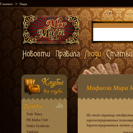
->
Главная
Люди
Мафиози Мира 
Teatr Teney
На этой странице отображае
PR Mafia Club
зарегистрированных пользова
Зарегистрироваться можно
з
Mafia Syndicate
Val&Jee
показа