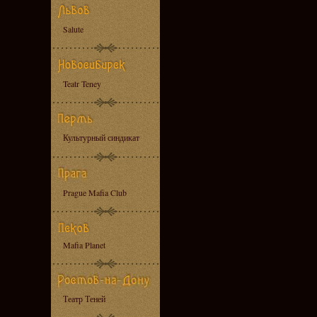
Salute
Teatr Teney
Культурный синдикат
Prague Mafia Club
Mafia Planet
Театр Теней