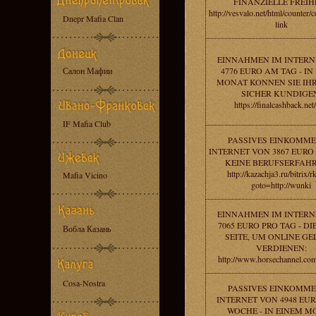
FINANZIELLE FREIHE
http://vesvalo.net/html/counter/
Dnepr Mafia Clan
link
EINNAHMEN IM INTERN
Салон Мафии
4776 EURO AM TAG - IN
MONAT KONNEN SIE IH
SICHER KUNDIGE
https://finalcashback.net/
IF Mafia Club
PASSIVES EINKOMME
INTERNET VON 3867 EURO
KEINE BERUFSERFAH
http://kazachja3.ru/bitrix/r
Mafia Vicino
goto=http://wunki
EINNAHMEN IM INTERN
7065 EURO PRO TAG - DI
Вобла Казань
SEITE, UM ONLINE GE
VERDIENEN:
http://www.horsechannel.com
Cosa-Nostra
PASSIVES EINKOMME
INTERNET VON 4948 EUR
WOCHE - IN EINEM M