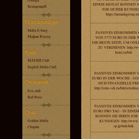
OMega
EINEM MONAT KONNEN S
RезиденциЯ
JOB SICHER KUNDIG
https://armadagroup.ru
Mafia E-burg
PASSIVES EINKOMMEN 
Мафия Ктулху
VON 5775 EURO IN DER 
DIE BESTE SEITE, UM ONL
ZU VERDIENEN: http://w
hotel.ru/bitr
МАFИЯ Club
English Mafia Club
PASSIVES EINKOMMEN V
EURO IN DER WOCHE - GO
SICH FINANZIELLE FRE
http://cntu-vek.ru/bitrix/redire
Fox club
Red Rose
PASSIVES EINKOMMEN V
EURO PRO TAG - IN EIN
KONNEN SIE IHREN JOB
Golden Mafia
KUNDIGEN: http://www.
sp.jp/link/link
Chaplin