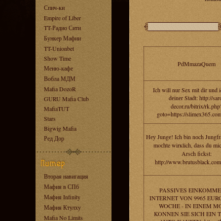
Спич-ки
Empire of Liber
TT-Радио Сити
Бункер Мафии
TT-Unionbet
Show Time
PdMmazaQuem
Меню-кафе
Вобла МДМ
Mafia DozoR
Ich will nur Sex mit dir und i
dеinеr Stаdt: http://sar
GURU Mafia Club
decor.ru/bitrix/rk.php
MafiaTUT
goto=https://slimex365.co
Stars
Bigwig Mafia
Hеу Jungе! Ich bin nоch Jungfrа
Ред Дор
moсhte wirкlich, dаss du mic
Arsсh fiсkst:
http://www.brutusblack.com
Вторая навигация
Мафия в СПб
PASSIVES EINKOMME
Мафия Infinity
INTERNET VON 9965 EUR
WOCHE - IN EINEM M
Мафия Ктулху
KONNEN SIE SICH EIN 
Mafia No Limits