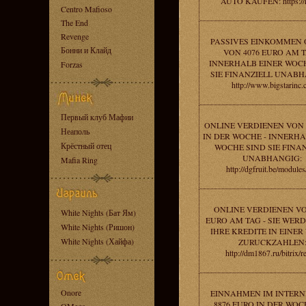
AUTO KAUFEN: https://
Centro Mafioso
The End
Revenge
PASSIVES EINKOMMEN 
Бонни и Клайд
VON 4076 EURO AM T
INNERHALB EINER WOC
Forzas
SIE FINANZIELL UNABH
http://www.bigstarinc.
Первый клуб Мафии
ONLINE VERDIENEN VON 
Неаполь
IN DER WOCHE - INNERHA
Крёстный отец
WOCHE SIND SIE FINA
UNABHANGIG:
Mafia Ring
http://dgfruit.be/modules
ONLINE VERDIENEN VO
White Nights (Бат Ям)
EURO AM TAG - SIE WER
White Nights (Ришон)
IHRE KREDITE IN EINE
White Nights (Хайфа)
ZURUCKZAHLEN
http://dm1867.ru/bitrix/r
Onore
EINNAHMEN IM INTERN
8876 EURO IN DER WOCH