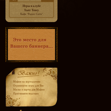
Игры в клубе
Teatr Teney
Кафе "Радио Сити"
-
Мафия на корпоративе
-
Огранизуем игры для Вас
-
Маски и карты для Мафии
-
Приглашаем ведущих