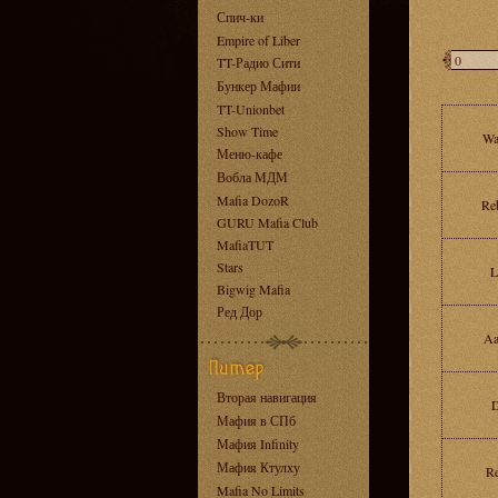
Спич-ки
Empire of Liber
TT-Радио Сити
Бункер Мафии
TT-Unionbet
Show Time
Wa
Меню-кафе
Вобла МДМ
Mafia DozoR
Re
GURU Mafia Club
MafiaTUT
Stars
L
Bigwig Mafia
Ред Дор
Aa
Вторая навигация
Мафия в СПб
Мафия Infinity
Мафия Ктулху
Re
Mafia No Limits