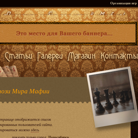
Организация игр
ози Мира Мафии
странице отображается список
рированных пользователей сайта.
рироваться можно
здесь
.
показать только город
Новосибирск