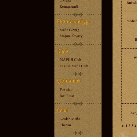
OMega
Bulash
RезиденциЯ
Yudic
Mafia E-burg
Мафия Ктулху
B
Wi
МАFИЯ Club
English Mafia Club
Fox club
Red Rose
Avo
Golden Mafia
<
Chaplin
1
2
3
4