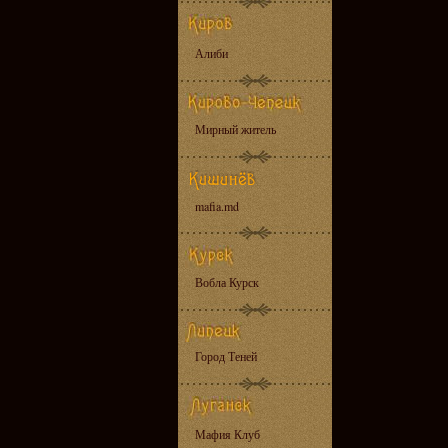
Алиби
Мирный житель
mafia.md
Вобла Курск
Город Теней
Мафия Клуб