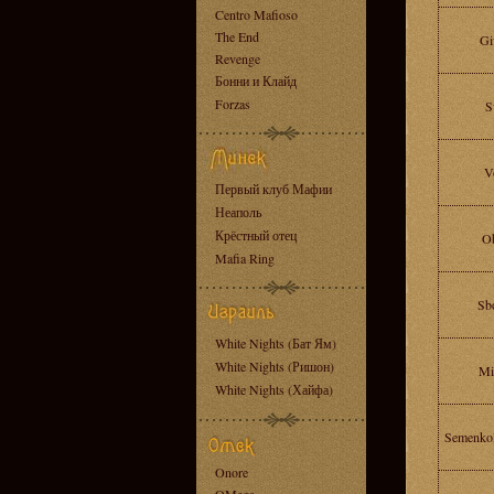
Centro Mafioso
The End
Gi
Revenge
Бонни и Клайд
Forzas
S
V
Первый клуб Мафии
Неаполь
Крёстный отец
Ob
Mafia Ring
Sb
White Nights (Бат Ям)
White Nights (Ришон)
Mi
White Nights (Хайфа)
SemenkoR
Onore