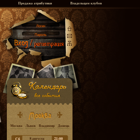
Продажа атрибутики
Владельцам клубов
Москва
Львов
Владимир
Донецк
8 августа
21:00
Сб