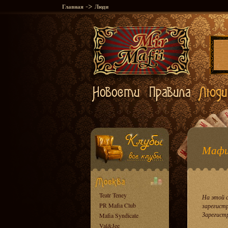
->
Главная
Люди
Мафи
Teatr Teney
На этой 
PR Mafia Club
зарегист
Зарегист
Mafia Syndicate
Val&Jee