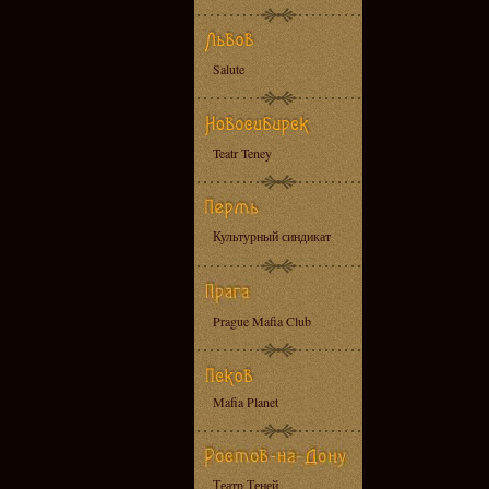
Salute
Teatr Teney
Культурный синдикат
Prague Mafia Club
Mafia Planet
Театр Теней