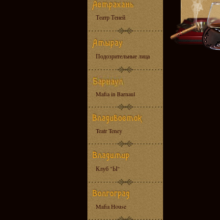
Театр Теней
Подозрительные лица
Mafia in Barnaul
Teatr Teney
Клуб "Ы"
Mafia House