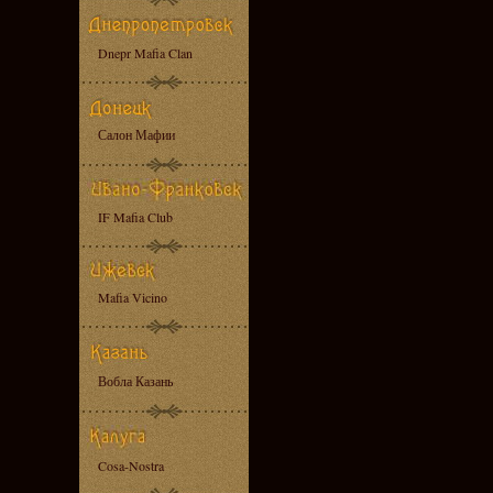
Dnepr Mafia Clan
Салон Мафии
IF Mafia Club
Mafia Vicino
Вобла Казань
Cosa-Nostra