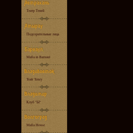
Театр Теней
Подозрительные лица
Mafia in Barnaul
Teatr Teney
Клуб "Ы"
Mafia House