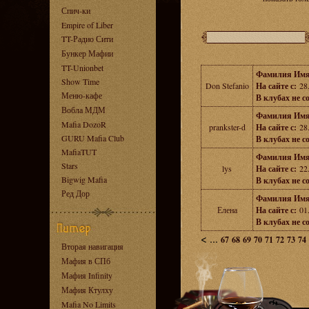
Спич-ки
Empire of Liber
TT-Радио Сити
Бункер Мафии
TT-Unionbet
Фамилия Имя
Show Time
Don Stefanio
На сайте с:
28.
Меню-кафе
В клубах не с
Вобла МДМ
Фамилия Имя
Mafia DozoR
prankster-d
На сайте с:
28.
GURU Mafia Club
В клубах не с
MafiaTUT
Фамилия Имя
Stars
lys
На сайте с:
22.
Bigwig Mafia
В клубах не с
Ред Дор
Фамилия Имя
Елена
На сайте с:
01.
В клубах не с
<
...
67
68
69
70
71
72
73
74
Вторая навигация
Мафия в СПб
Мафия Infinity
Мафия Ктулху
Mafia No Limits