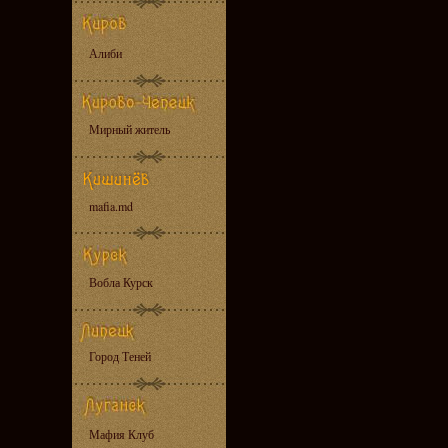
Алиби
Мирный житель
mafia.md
Вобла Курск
Город Теней
Мафия Клуб