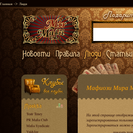
->
Главная
Люди
Мафиози Мира 
Teatr Teney
На этой странице отображае
PR Mafia Club
зарегистрированных пользова
Зарегистрироваться можно
з
Mafia Syndicate
Val&Jee
показать тол