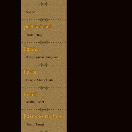
Salute
Teatr Teney
Культурный синдикат
Prague Mafia Club
Mafia Planet
Театр Теней