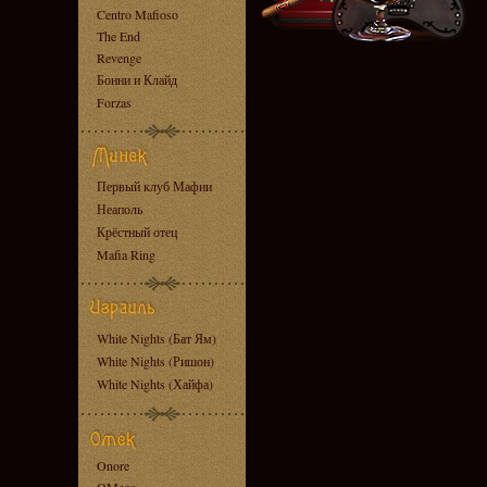
Centro Mafioso
The End
Revenge
Бонни и Клайд
Forzas
Первый клуб Мафии
Неаполь
Крёстный отец
Mafia Ring
White Nights (Бат Ям)
White Nights (Ришон)
White Nights (Хайфа)
Onore