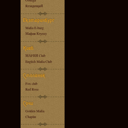
OMega
RезиденциЯ
Mafia E-burg
Мафия Ктулху
МАFИЯ Club
English Mafia Club
Fox club
Red Rose
Golden Mafia
Chaplin