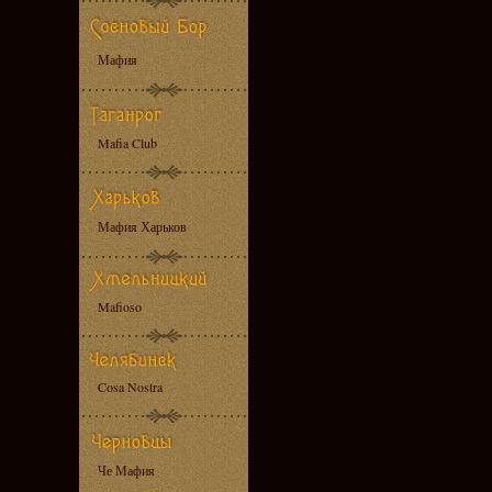
Мафия
Mafia Club
Мафия Харьков
Mafioso
Cosa Nostra
Че Мафия