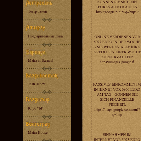
KONNEN SIE SICH EIN
TEURES AUTO KAUFEN:
Театр Теней
http://google.ru/url?q=https:/
Подозрительные лица
ONLINE VERDIENEN VOR
8077 EURO IN DER WOCHE
- SIE WERDEN ALLE IHRE
KREDITE IN EINER WOCHE
ZURUCKZAHLEN:
Mafia in Barnaul
https://images.google.fi
Teatr Teney
PASSIVES EINKOMMEN IM
INTERNET VOR 6966 EURO
AM TAG - GONNEN SIE
SICH FINANZIELLE
FREIHEIT:
Клуб "Ы"
https://maps.google.co.zm/url?
q=http
Mafia House
EINNAHMEN IM
INTERNET VOR 5075 EURO