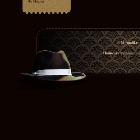
Че Мафия
© Mirmafii.r
Написать письмо