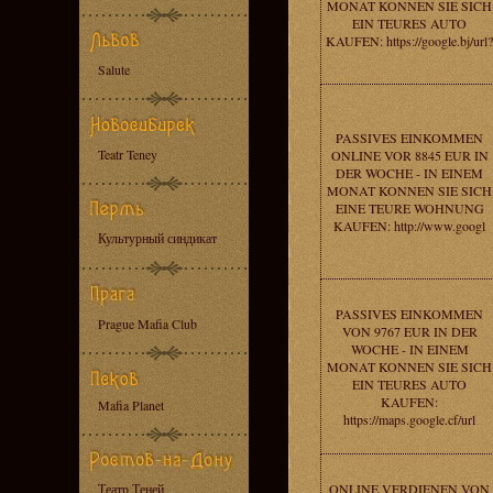
MONAT KONNEN SIE SICH
EIN TEURES AUTO
KAUFEN: https://google.bj/url?
Salute
PASSIVES EINKOMMEN
Teatr Teney
ONLINE VOR 8845 EUR IN
DER WOCHE - IN EINEM
MONAT KONNEN SIE SICH
EINE TEURE WOHNUNG
KAUFEN: http://www.googl
Культурный синдикат
PASSIVES EINKOMMEN
Prague Mafia Club
VON 9767 EUR IN DER
WOCHE - IN EINEM
MONAT KONNEN SIE SICH
EIN TEURES AUTO
KAUFEN:
Mafia Planet
https://maps.google.cf/url
Театр Теней
ONLINE VERDIENEN VON