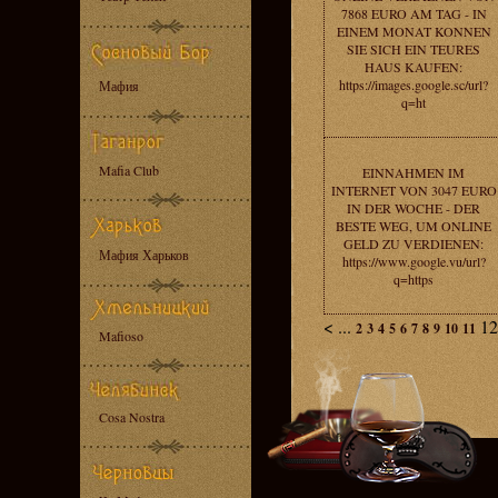
7868 EURO AM TAG - IN
EINEM MONAT KONNEN
SIE SICH EIN TEURES
HAUS KAUFEN:
https://images.google.sc/url?
Мафия
q=ht
Mafia Club
EINNAHMEN IM
INTERNET VON 3047 EURO
IN DER WOCHE - DER
BESTE WEG, UM ONLINE
GELD ZU VERDIENEN:
Мафия Харьков
https://www.google.vu/url?
q=https
<
...
1
2
3
4
5
6
7
8
9
10
11
Mafioso
Cosa Nostra