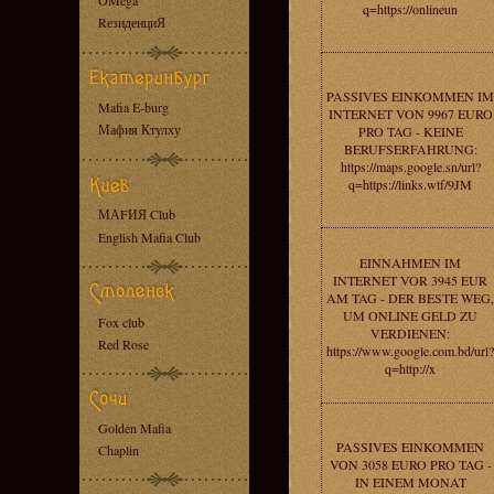
OMega
q=https://onlineun
RезиденциЯ
PASSIVES EINKOMMEN IM
Mafia E-burg
INTERNET VON 9967 EURO
Мафия Ктулху
PRO TAG - KEINE
BERUFSERFAHRUNG:
https://maps.google.sn/url?
q=https://links.wtf/9JM
МАFИЯ Club
English Mafia Club
EINNAHMEN IM
INTERNET VOR 3945 EUR
AM TAG - DER BESTE WEG,
UM ONLINE GELD ZU
Fox club
VERDIENEN:
Red Rose
https://www.google.com.bd/url?
q=http://x
Golden Mafia
PASSIVES EINKOMMEN
Chaplin
VON 3058 EURO PRO TAG -
IN EINEM MONAT