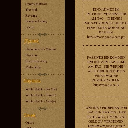
Centro Mafioso
EINNAHMEN IM
The End
INTERNET VOR 8858 EUR
Revenge
AM TAG - IN EINEM
Бонни и Клайд
MONAT KONNEN SIE SICH
Forzas
EINE TEURE WOHNUNG
KAUFEN:
https://www.google.com.pg/
Первый клуб Мафии
Неаполь
PASSIVES EINKOMMEN
Крёстный отец
ONLINE VON 7845 EURO
AM TAG - SIE WERDEN
Mafia Ring
ALLE IHRE KREDITE IN
EINER WOCHE
ZURUCKZAHLEN:
https://google.co.il/
White Nights (Бат Ям)
White Nights (Ришон)
White Nights (Хайфа)
ONLINE VERDIENEN VOR
7968 EUR PRO TAG - DER
BESTE WEG, UM ONLINE
GELD ZU VERDIENEN:
Onore
https://www.google.ge/url?