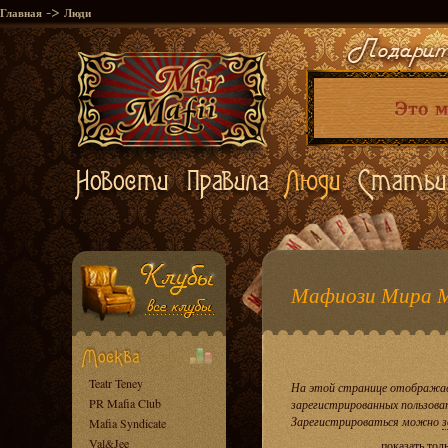
->
Главная
Люди
Мафиози Мира 
Teatr Teney
На этой странице отображае
PR Mafia Club
зарегистрированных пользова
Зарегистрироваться можно
з
Mafia Syndicate
Val&Jee
показать тол