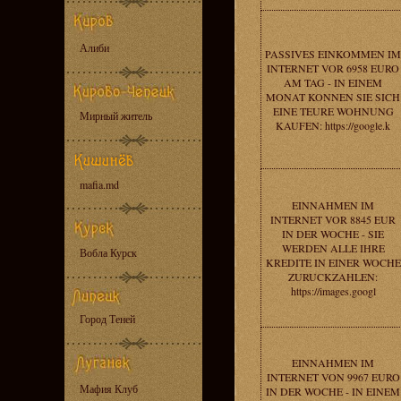
Алиби
PASSIVES EINKOMMEN IM
INTERNET VOR 6958 EURO
AM TAG - IN EINEM
MONAT KONNEN SIE SICH
EINE TEURE WOHNUNG
Мирный житель
KAUFEN: https://google.k
mafia.md
EINNAHMEN IM
INTERNET VOR 8845 EUR
IN DER WOCHE - SIE
WERDEN ALLE IHRE
Вобла Курск
KREDITE IN EINER WOCHE
ZURUCKZAHLEN:
https://images.googl
Город Теней
EINNAHMEN IM
INTERNET VON 9967 EURO
Мафия Клуб
IN DER WOCHE - IN EINEM