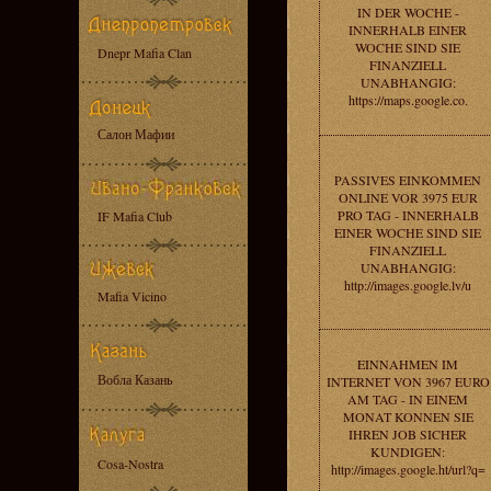
IN DER WOCHE -
INNERHALB EINER
WOCHE SIND SIE
Dnepr Mafia Clan
FINANZIELL
UNABHANGIG:
https://maps.google.co.
Салон Мафии
PASSIVES EINKOMMEN
ONLINE VOR 3975 EUR
PRO TAG - INNERHALB
IF Mafia Club
EINER WOCHE SIND SIE
FINANZIELL
UNABHANGIG:
http://images.google.lv/u
Mafia Vicino
EINNAHMEN IM
Вобла Казань
INTERNET VON 3967 EURO
AM TAG - IN EINEM
MONAT KONNEN SIE
IHREN JOB SICHER
KUNDIGEN:
Cosa-Nostra
http://images.google.ht/url?q=