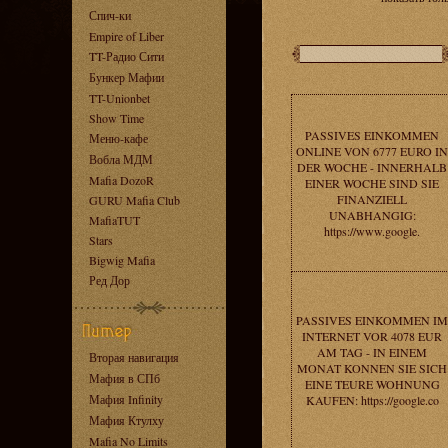
Спич-ки
Empire of Liber
TT-Радио Сити
Бункер Мафии
TT-Unionbet
Show Time
PASSIVES EINKOMMEN
Меню-кафе
ONLINE VON 6777 EURO IN
Вобла МДМ
DER WOCHE - INNERHALB
Mafia DozoR
EINER WOCHE SIND SIE
FINANZIELL
GURU Mafia Club
UNABHANGIG:
MafiaTUT
https://www.google.
Stars
Bigwig Mafia
Ред Дор
PASSIVES EINKOMMEN IM
INTERNET VOR 4078 EUR
AM TAG - IN EINEM
Вторая навигация
MONAT KONNEN SIE SICH
Мафия в СПб
EINE TEURE WOHNUNG
Мафия Infinity
KAUFEN: https://google.co
Мафия Ктулху
Mafia No Limits