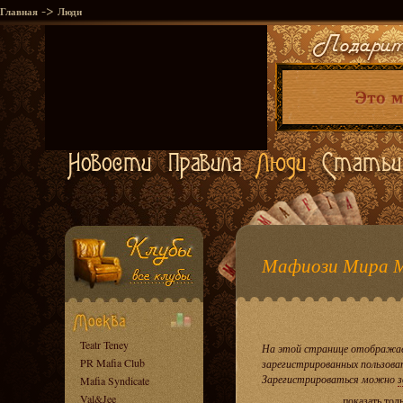
->
Главная
Люди
Мафиози Мира 
Teatr Teney
На этой странице отображае
PR Mafia Club
зарегистрированных пользова
Зарегистрироваться можно
з
Mafia Syndicate
Val&Jee
показать тол