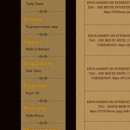
EINNAHMEN IM INTERNET
Театр Теней
TAG - DIE BESTE INVEST
https://8569euro.p
Подозрительные лица
EINNAHMEN IM INTERNE
TAG - DIE BESTE SEITE,
VERDIENEN: https://jt
Mafia in Barnaul
EINNAHMEN IM INTERNET
Teatr Teney
TAG - DIE BESTE SEITE,
VERDIENEN: https://852365
Клуб "Ы"
EINNAHMEN IM INTERNET
TAG - KEINE BERU
https://352658euro.page.l
Mafia House