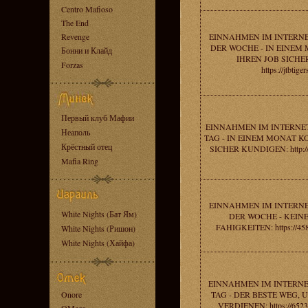
Centro Mafioso
The End
Revenge
EINNAHMEN IM INTERNET
DER WOCHE - IN EINEM
Бонни и Клайд
IHREN JOB SICHE
Forzas
https://jtbtige
Первый клуб Мафии
EINNAHMEN IM INTERNET
Неаполь
TAG - IN EINEM MONAT K
Крёстный отец
SICHER KUNDIGEN: http:/
Mafia Ring
EINNAHMEN IM INTERNET
White Nights (Бат Ям)
DER WOCHE - KEIN
FAHIGKEITEN: https://458
White Nights (Ришон)
White Nights (Хайфа)
EINNAHMEN IM INTERNET
Onore
TAG - DER BESTE WEG, 
VERDIENEN: https://6523