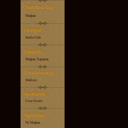
Мафия
Mafia Club
Мафия Харьков
Mafioso
Cosa Nostra
Че Мафия