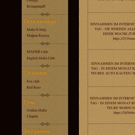
OMega
RезиденциЯ
EINNAHMEN IM INTERNET
TAG - SIE WERDEN ALL
Mafia E-burg
EINER WOCHE ZU
Мафия Ктулху
https://2539eur
МАFИЯ Club
English Mafia Club
EINNAHMEN IM INTERNET
TAG - IN EINEM MONAT K
TEURES AUTO KAUFEN: http
Fox club
Red Rose
EINNAHMEN IM INTERNET
TAG - IN EINEM MONAT K
TEURE WOHNUN
Golden Mafia
https://28569eu
Chaplin