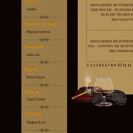
EINNAHMEN IM INTERNET
Алиби
DER WOCHE - IN EINEM
SICH EIN TEURES 
http://asq.kr
Мирный житель
EINNAHMEN IM INTERNE
TAG - GONNEN SIE SICH F
https://darknesst
mafia.md
<
10
1
2
3
4
5
6
7
8
9
11
12
Вобла Курск
Город Теней
Мафия Клуб