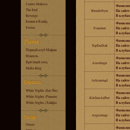
Centro Mafioso
Фамилия
The End
Blenderbym
На сайте 
Revenge
В клубах
Бонни и Клайд
Фамилия
Forzas
Foamimt
На сайте 
В клубах
Фамилия
TopEndSak
На сайте 
Первый клуб Мафии
В клубах
Неаполь
Фамилия
Крёстный отец
Arnottmgu
На сайте 
В клубах
Mafia Ring
Фамилия
Artisanmqd
На сайте 
В клубах
White Nights (Бат Ям)
Фамилия
White Nights (Ришон)
KitchenAidbzr
На сайте 
White Nights (Хайфа)
В клубах
Фамилия
Augustmqe
На сайте 
В клубах
Onore
Фамилия