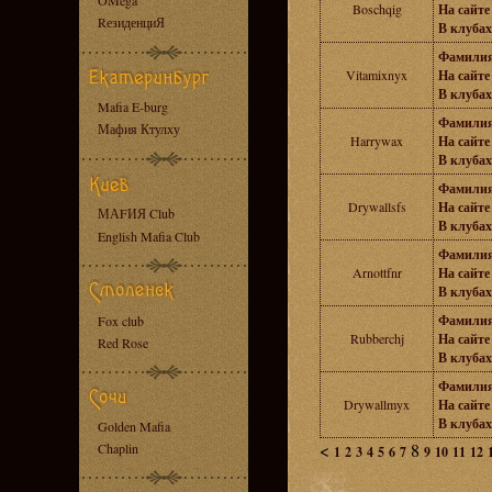
OMega
Boschqig
На сайте 
RезиденциЯ
В клубах
Фамилия
Vitamixnyx
На сайте 
В клубах
Mafia E-burg
Фамилия
Мафия Ктулху
Harrywax
На сайте 
В клубах
Фамилия
Drywallsfs
На сайте 
МАFИЯ Club
В клубах
English Mafia Club
Фамилия
Arnottfnr
На сайте 
В клубах
Фамилия
Fox club
Rubberchj
На сайте 
Red Rose
В клубах
Фамилия
Drywallmyx
На сайте 
В клубах
Golden Mafia
<
8
Chaplin
1
2
3
4
5
6
7
9
10
11
12