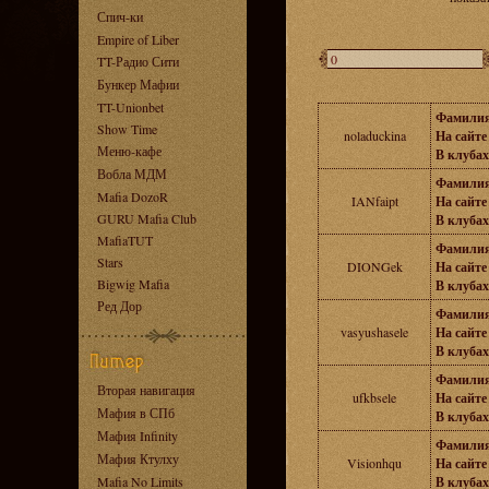
Спич-ки
Empire of Liber
TT-Радио Сити
Бункер Мафии
TT-Unionbet
Фамилия
Show Time
noladuckina
На сайте 
Меню-кафе
В клубах
Вобла МДМ
Фамилия
Mafia DozoR
IANfaipt
На сайте 
GURU Mafia Club
В клубах
MafiaTUT
Фамилия
Stars
DIONGek
На сайте 
Bigwig Mafia
В клубах
Ред Дор
Фамилия
vasyushasele
На сайте 
В клубах
Фамилия
Вторая навигация
ufkbsele
На сайте 
Мафия в СПб
В клубах
Мафия Infinity
Фамилия
Мафия Ктулху
Visionhqu
На сайте 
Mafia No Limits
В клубах