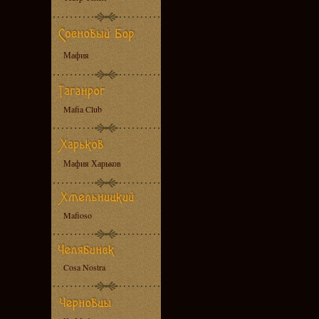
Мафия
Mafia Club
Мафия Харьков
Mafioso
Cosa Nostra