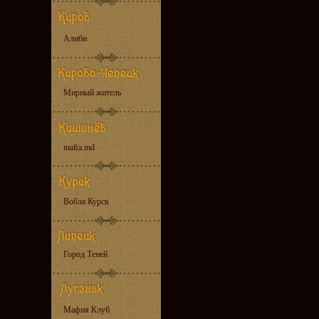
Алиби
Мирный житель
mafia.md
Вобла Курск
Город Теней
Мафия Клуб