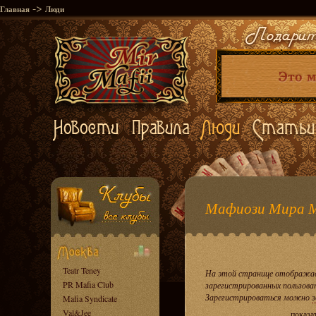
->
Главная
Люди
Мафиози Мира 
Teatr Teney
На этой странице отображае
PR Mafia Club
зарегистрированных пользова
Зарегистрироваться можно
з
Mafia Syndicate
Val&Jee
показа