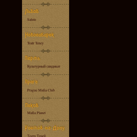
Salute
Teatr Teney
Культурный синдикат
Prague Mafia Club
Mafia Planet
Театр Теней