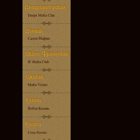
Dnepr Mafia Clan
Салон Мафии
IF Mafia Club
Mafia Vicino
Вобла Казань
Cosa-Nostra