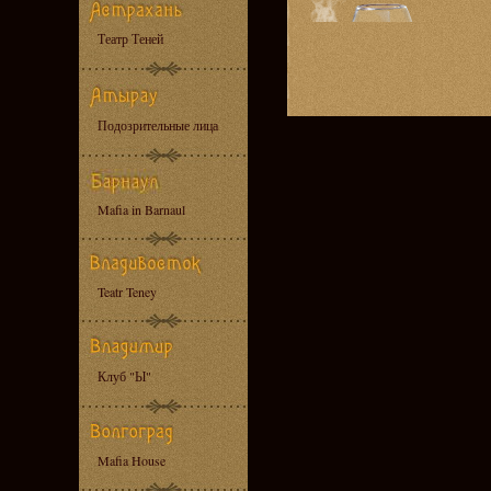
Театр Теней
Подозрительные лица
Mafia in Barnaul
Teatr Teney
Клуб "Ы"
Mafia House