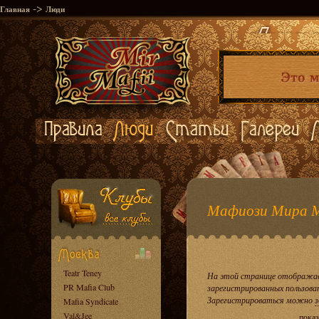
->
Главная
Люди
Мафиози Мира 
Teatr Teney
На этой странице отображае
PR Mafia Club
зарегистрированных пользова
Зарегистрироваться можно
з
Mafia Syndicate
Val&Jee
показ