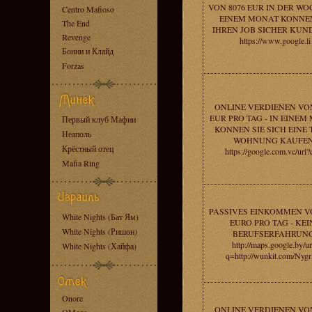
VON 8076 EUR IN DER WOC
Centro Mafioso
EINEM MONAT KONNEN
The End
IHREN JOB SICHER KUN
Revenge
https://www.google.li
Бонни и Клайд
Forzas
ONLINE VERDIENEN VON
EUR PRO TAG - IN EINEM
Первый клуб Мафии
KONNEN SIE SICH EINE
Неаполь
WOHNUNG KAUFEN
Крёстный отец
https://google.com.vc/url?
Mafia Ring
PASSIVES EINKOMMEN VO
White Nights (Бат Ям)
EURO PRO TAG - KEI
White Nights (Ришон)
BERUFSERFAHRUNG
http://maps.google.by/ur
White Nights (Хайфа)
q=http://wunkit.com/Ny
Onore
ONLINE VERDIENEN VON