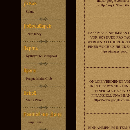
https://google.com.ai/ur
q=http://asq.kr/KmcD9
Salute
PASSIVES EINKOMMEN 
Teatr Teney
VOR 8078 EURO PRO TAG 
WERDEN ALLE IHRE KRED
EINER WOCHE ZURUCKZ
https://images.googl
Культурный синдикат
Prague Mafia Club
ONLINE VERDIENEN VON
EUR IN DER WOCHE - IN
EINER WOCHE SIND 
FINANZIELL UNABHAN
Mafia Planet
https://www.google.co.ma/
Театр Теней
EINNAHMEN IM INTERN