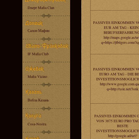
Dnepr Mafia Clan
PASSIVES EINKOMMEN VO
EUR AM TAG - KEIN
Салон Мафии
BERUFSERFAHRUNG
http://maps.google.as/ur
q=https://jtbtigers.com/3
IF Mafia Club
PASSIVES EINKOMMEN VO
EURO AM TAG - DIE B
Mafia Vicino
INVESTITIONSMOGLICH
http://www.google.com.qa/
q=http://xsle.net/3snk
Вобла Казань
PASSIVES EINKOMMEN 
VON 3875 EURO PRO TAG
Cosa-Nostra
BESTE
INVESTITIONSMOGLICH
http://google.ad/url?