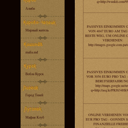
q=http://wunkit.com/9
Алиби
PASSIVES EINKOMMEN 
Мирный житель
VON 4047 EURO AM TAG 
BESTE WEG, UM ONLINE 
VERDIENEN:
http://images.google.com.pa/
mafia.md
PASSIVES EINKOMMEN 
Вобла Курск
VOR 3056 EURO PRO TAG 
BERUFSERFAHRUNG
http://maps.google.ne/ur
q=http://asq.kr/PRJti34H
Город Теней
ONLINE VERDIENEN VOR
Мафия Клуб
EUR PRO TAG - GONNEN S
FINANZIELLE FREIHE