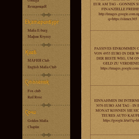
OMega
EUR AM TAG - GONNEN SI
RезиденциЯ
FINANZIELLE FREIHE
http://images.google.com.np
q=https://slimex365
Mafia E-burg
Мафия Ктулху
PASSIVES EINKOMMEN 
VON 4955 EURO IN DER W
DER BESTE WEG, UM O
МАFИЯ Club
GELD ZU VERDIENE
English Mafia Club
https://images.google.com
Fox club
Red Rose
EINNAHMEN IM INTERN
3076 EURO AM TAG - IN
MONAT KONNEN SIE SIC
TEURES AUTO KAUF
https://google.li/url?q=h
Golden Mafia
Chaplin