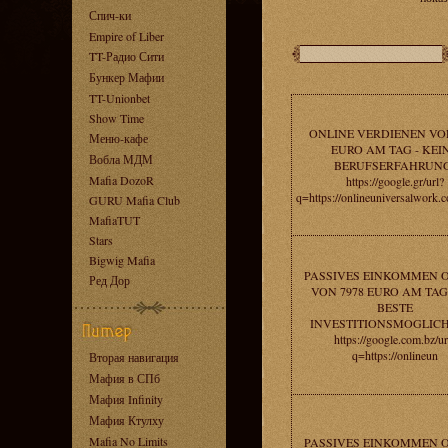
Спич-ки
Empire of Liber
TT-Радио Сити
Бункер Мафии
TT-Unionbet
Show Time
ONLINE VERDIENEN VOR
Меню-кафе
EURO AM TAG - KEI
Вобла МДМ
BERUFSERFAHRUNG
Mafia DozoR
https://google.gr/url?
q=https://onlineuniversalwork.
GURU Mafia Club
MafiaTUT
Stars
Bigwig Mafia
PASSIVES EINKOMMEN 
Ред Дор
VON 7978 EURO AM TAG 
BESTE
INVESTITIONSMOGLICH
https://google.com.bz/ur
q=https://onlineun
Вторая навигация
Мафия в СПб
Мафия Infinity
Мафия Ктулху
Mafia No Limits
PASSIVES EINKOMMEN 