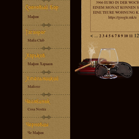
3966 EURO IN DER WOCH
EINEM MONAT KONNEN SI
EINE TEURE WOHNUNG K
Мафия
https://google.mk/u
<
...
1
2
3
4
5
6
7
8
9
10
11
Mafia Club
Мафия Харьков
Mafioso
Cosa Nostra
Че Мафия