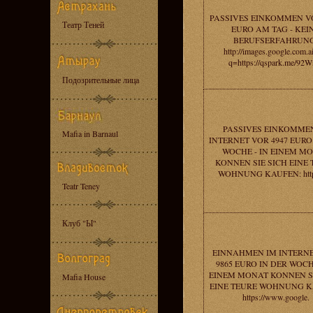
PASSIVES EINKOMMEN VO
Театр Теней
EURO AM TAG - KEI
BERUFSERFAHRUNG
http://images.google.com.ai
q=https://qspark.me/92W
Подозрительные лица
PASSIVES EINKOMME
Mafia in Barnaul
INTERNET VOR 4947 EURO
WOCHE - IN EINEM M
KONNEN SIE SICH EINE
WOHNUNG KAUFEN: https
Teatr Teney
Клуб "Ы"
EINNAHMEN IM INTERN
9865 EURO IN DER WOCH
EINEM MONAT KONNEN SI
Mafia House
EINE TEURE WOHNUNG K
https://www.google.