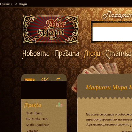
->
Главная
Люди
Мафиози Мира 
Teatr Teney
На этой странице отображае
PR Mafia Club
зарегистрированных пользова
Зарегистрироваться можно
з
Mafia Syndicate
Val&Jee
показа