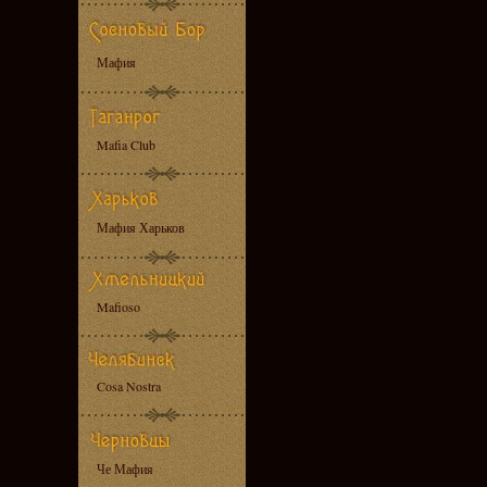
Мафия
Mafia Club
Мафия Харьков
Mafioso
Cosa Nostra
Че Мафия