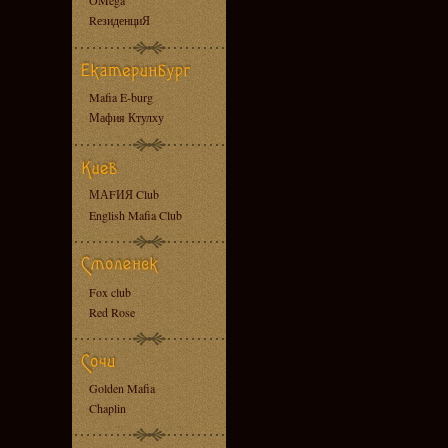
OMega
RезиденциЯ
Mafia E-burg
Мафия Ктулху
МАFИЯ Club
English Mafia Club
Fox club
Red Rose
Golden Mafia
Chaplin