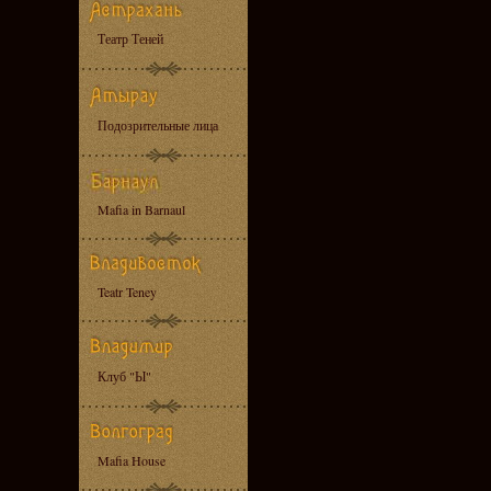
Театр Теней
Подозрительные лица
Mafia in Barnaul
Teatr Teney
Клуб "Ы"
Mafia House