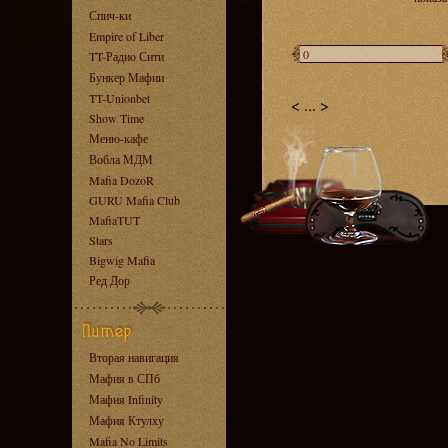
Спич-ки
Empire of Liber
TT-Радио Сити
Бункер Мафии
TT-Unionbet
<
...
>
Show Time
Меню-кафе
Вобла МДМ
Mafia DozoR
GURU Mafia Club
MafiaTUT
Stars
Bigwig Mafia
Ред Дор
Вторая навигация
Мафия в СПб
Мафия Infinity
Мафия Ктулху
Mafia No Limits