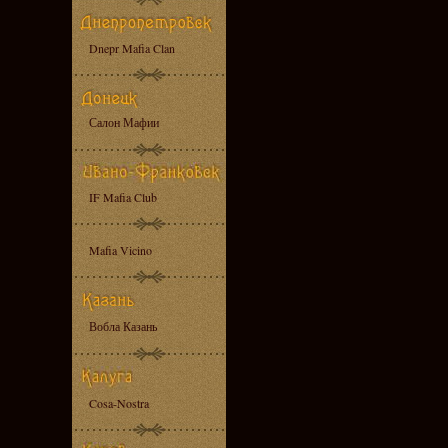
Dnepr Mafia Clan
Салон Мафии
IF Mafia Club
Mafia Vicino
Вобла Казань
Cosa-Nostra