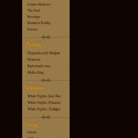
Centro Mafioso
The End
Revenge
Бонни и Клайд
Forzas
Первый клуб Мафии
Неаполь
Крёстный отец
Mafia Ring
White Nights (Бат Ям)
White Nights (Ришон)
White Nights (Хайфа)
Onore