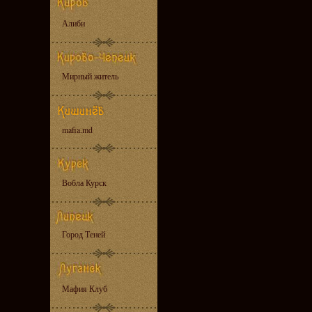
Алиби
Мирный житель
mafia.md
Вобла Курск
Город Теней
Мафия Клуб