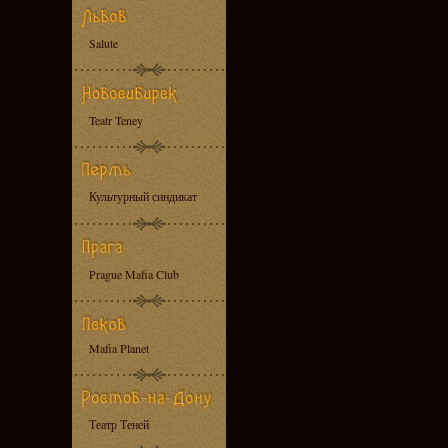
Salute
Teatr Teney
Культурный синдикат
Prague Mafia Club
Mafia Planet
Театр Теней