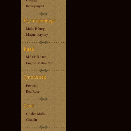
OMega
RезиденциЯ
Mafia E-burg
Мафия Ктулху
МАFИЯ Club
English Mafia Club
Fox club
Red Rose
Golden Mafia
Chaplin