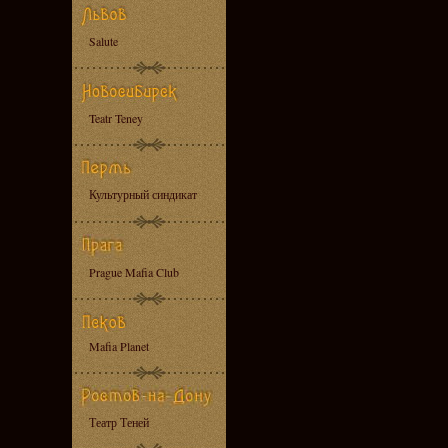
Salute
Teatr Teney
Культурный синдикат
Prague Mafia Club
Mafia Planet
Театр Теней