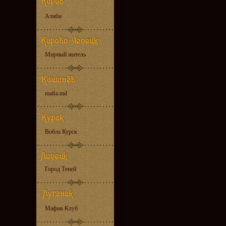
Алиби
Мирный житель
mafia.md
Вобла Курск
Город Теней
Мафия Клуб