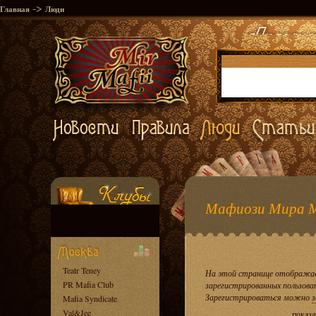
->
Главная
Люди
Мафиози Мира 
Teatr Teney
На этой странице отображае
PR Mafia Club
зарегистрированных пользова
Зарегистрироваться можно
з
Mafia Syndicate
Val&Jee
показа