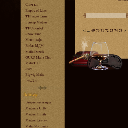
Спич-ки
Empire of Liber
TT-Радио Сити
Бункер Мафии
TT-Unionbet
<
...
>
69
70
71
72
73
74
75
Show Time
Меню-кафе
Вобла МДМ
Mafia DozoR
GURU Mafia Club
MafiaTUT
Stars
Bigwig Mafia
Ред Дор
Вторая навигация
Мафия в СПб
Мафия Infinity
Мафия Ктулху
Mafia No Limits