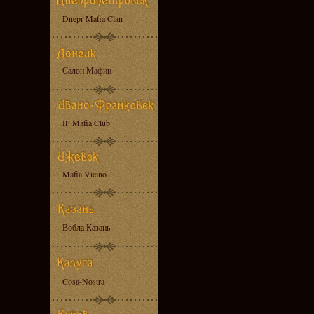
Dnepr Mafia Clan
Салон Мафии
IF Mafia Club
Mafia Vicino
Вобла Казань
Cosa-Nostra