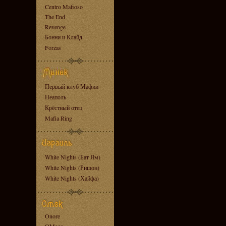
Centro Mafioso
The End
Revenge
Бонни и Клайд
Forzas
Первый клуб Мафии
Неаполь
Крёстный отец
Mafia Ring
White Nights (Бат Ям)
White Nights (Ришон)
White Nights (Хайфа)
Onore