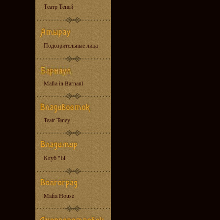
Театр Теней
Подозрительные лица
Mafia in Barnaul
Teatr Teney
Клуб "Ы"
Mafia House