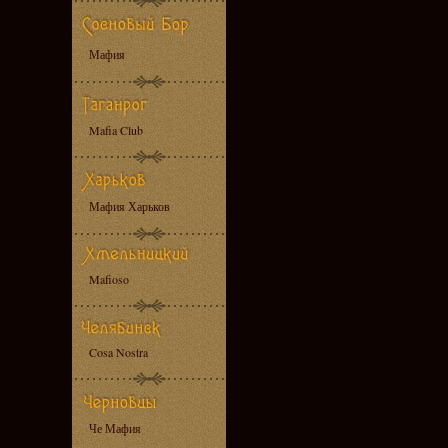
Мафия
Mafia Club
Мафия Харьков
Mafioso
Cosa Nostra
Че Мафия