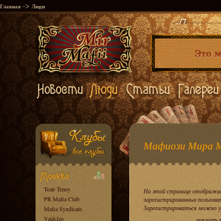
->
Главная
Люди
Мафиози Мира 
Teatr Teney
На этой странице отображае
PR Mafia Club
зарегистрированных пользова
Зарегистрироваться можно
з
Mafia Syndicate
Val&Jee
показать 