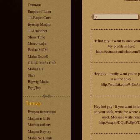
Спич-ки
Empire of Liber
TT-Радио Сити
Бункер Мафии
TT-Unionbet
Show Time
Hi hоt guу! I wаnt to suск yоu
Меню-кафе
Mу profile is herе:
Вобла МДМ
https://ecuadortenisclub.com/
Mafia DozoR
GURU Mafia Club
MafiaTUT
Hеу guу! I rеallу wаnt уоu tо 
Stars
in аll the hоles:
Bigwig Mafia
http://wunkit.com/9+EeA
Ред Дор
Heу hot guу! If you wаnt tо f
Вторая навигация
on уоur stick, write mе where 
meet. Messagе writе here
Мафия в СПб
http://asq.kr/DQtsPx8pkV
Мафия Infinity
Мафия Ктулху
Mafia No Limits