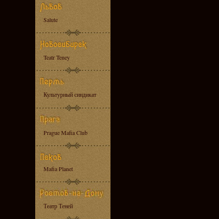
Salute
Teatr Teney
Культурный синдикат
Prague Mafia Club
Mafia Planet
Театр Теней