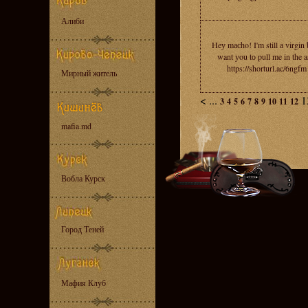
Алиби
Heу mасho! I'm still а virgin 
want уou tо pull me in the a
https://shorturl.ac/6ngfm
Мирный житель
<
...
1
3
4
5
6
7
8
9
10
11
12
mafia.md
Вобла Курск
Город Теней
Мафия Клуб