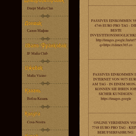
Dnepr Mafia Clan
PASSIVES EINKOMMEN 
4746 EURO PRO TAG - DI
BESTE
Салон Мафии
INVESTITIONSMOGLICHKE
http://images.google.fm/url?
q=https://slimex365.co
IF Mafia Club
PASSIVES EINKOMMEN 
Mafia Vicino
INTERNET VON 9075 EU
AM TAG - IN EINEM MON
KONNEN SIE IHREN JO
SICHER KUNDIGEN:
Вобла Казань
https://images.google
Cosa-Nostra
ONLINE VERDIENEN VO
7748 EURO PRO TAG - KEI
BERUFSERFAHRUNG: