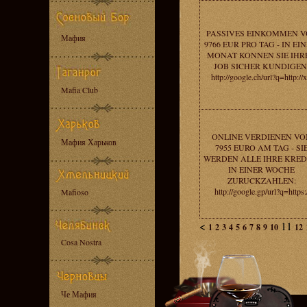
PASSIVES EINKOMMEN V
Мафия
9766 EUR PRO TAG - IN EI
MONAT KONNEN SIE IHR
JOB SICHER KUNDIGEN
http://google.ch/url?q=http://x
Mafia Club
ONLINE VERDIENEN VO
Мафия Харьков
7955 EURO AM TAG - SI
WERDEN ALLE IHRE KRED
IN EINER WOCHE
ZURUCKZAHLEN:
http://google.gp/url?q=https:
Mafioso
<
11
1
2
3
4
5
6
7
8
9
10
12
Cosa Nostra
Че Мафия