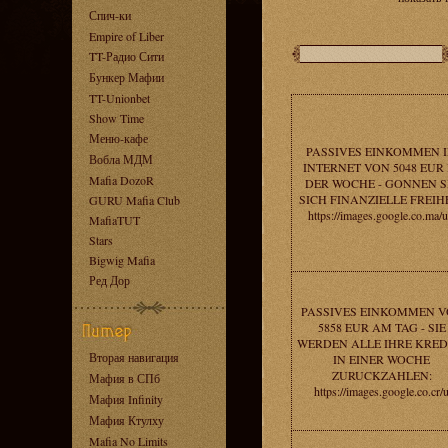
Спич-ки
Empire of Liber
TT-Радио Сити
Бункер Мафии
TT-Unionbet
Show Time
Меню-кафе
PASSIVES EINKOMMEN 
Вобла МДМ
INTERNET VON 5048 EUR 
Mafia DozoR
DER WOCHE - GONNEN S
SICH FINANZIELLE FREIHE
GURU Mafia Club
https://images.google.co.ma/u
MafiaTUT
Stars
Bigwig Mafia
Ред Дор
PASSIVES EINKOMMEN V
5858 EUR AM TAG - SIE
WERDEN ALLE IHRE KRED
Вторая навигация
IN EINER WOCHE
ZURUCKZAHLEN:
Мафия в СПб
https://images.google.co.cr/
Мафия Infinity
Мафия Ктулху
Mafia No Limits