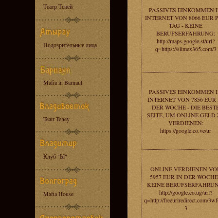
Театр Теней
PASSIVES EINKOMMEN 
INTERNET VON 8066 EUR 
TAG - KEINE
BERUFSERFAHRUNG:
http://maps.google.st/url?
Подозрительные лица
q=https://slimex365.com/3
Mafia in Barnaul
PASSIVES EINKOMMEN 
INTERNET VON 7856 EUR 
DER WOCHE - DIE BEST
SEITE, UM ONLINE GELD
Teatr Teney
VERDIENEN:
https://google.co.ve/ur
Клуб "Ы"
ONLINE VERDIENEN VO
5957 EUR IN DER WOCHE
KEINE BERUFSERFAHRUN
http://google.co.ug/url?
Mafia House
q=http://freeurlredirect.com/3w
3