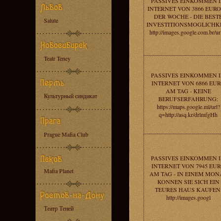
PASSIVES EINKOMMEN 
INTERNET VON 3866 EURO
DER WOCHE - DIE BEST
Salute
INVESTITIONSMOGLICHKE
http://images.google.com.br/ur
Teatr Teney
PASSIVES EINKOMMEN 
INTERNET VON 6866 EU
AM TAG - KEINE
Культурный синдикат
BERUFSERFAHRUNG:
https://maps.google.ml/url?
q=http://asq.kr/drlmfgHh
Prague Mafia Club
PASSIVES EINKOMMEN 
INTERNET VON 7945 EU
Mafia Planet
AM TAG - IN EINEM MON
KONNEN SIE SICH EIN
TEURES HAUS KAUFEN
http://images.googl
Театр Теней