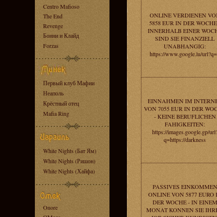
Centro Mafioso
ONLINE VERDIENEN VO
The End
5858 EUR IN DER WOCHE
Revenge
INNERHALB EINER WOC
Бонни и Клайд
SIND SIE FINANZIELL
Forzas
UNABHANGIG:
https://www.google.lu/url?q
Первый клуб Мафии
Неаполь
EINNAHMEN IM INTERN
Крёстный отец
VON 7055 EUR IN DER WO
Mafia Ring
- KEINE BERUFLICHEN
FAHIGKEITEN:
https://images.google.gp/url
q=https://darkness
White Nights (Бат Ям)
White Nights (Ришон)
White Nights (Хайфа)
PASSIVES EINKOMME
ONLINE VON 5877 EURO 
DER WOCHE - IN EINE
Onore
MONAT KONNEN SIE IHR