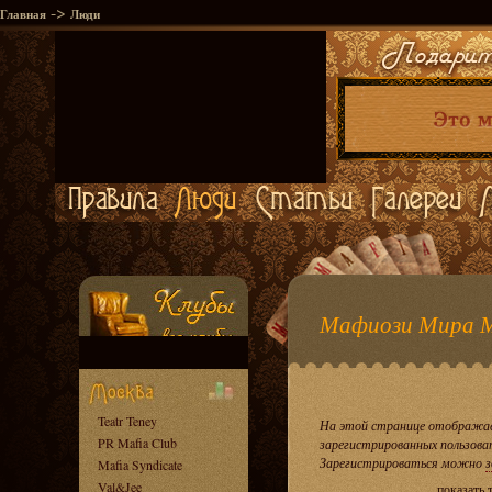
->
Главная
Люди
Мафиози Мира 
Teatr Teney
На этой странице отображае
PR Mafia Club
зарегистрированных пользова
Зарегистрироваться можно
з
Mafia Syndicate
Val&Jee
показать 