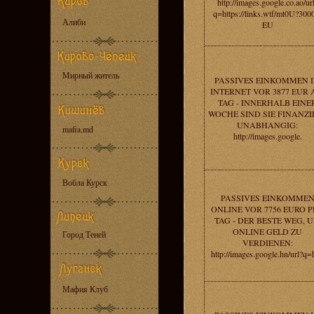
http://images.google.co.ao/ur
q=https://links.wtf/mt0U?300
Алиби
EU
Мирный житель
PASSIVES EINKOMMEN 
INTERNET VOR 3877 EUR
TAG - INNERHALB EINE
WOCHE SIND SIE FINANZI
UNABHANGIG:
mafia.md
http://images.google.
Вобла Курск
PASSIVES EINKOMME
ONLINE VOR 7756 EURO 
TAG - DER BESTE WEG, 
ONLINE GELD ZU
Город Теней
VERDIENEN:
http://images.google.hn/url?q=
Мафия Клуб