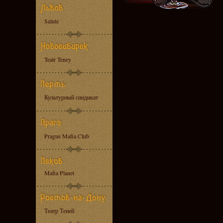
Salute
Teatr Teney
Культурный синдикат
Prague Mafia Club
Mafia Planet
Театр Теней