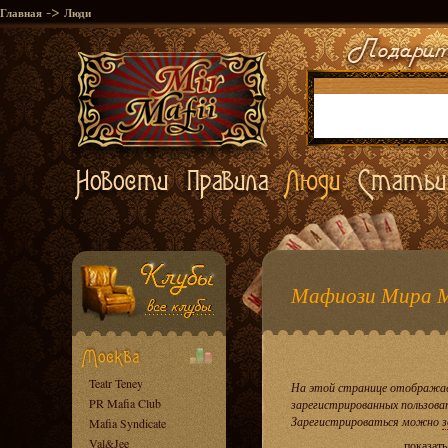
->
Главная
Люди
Мафиози Мира 
Teatr Teney
На этой странице отображае
PR Mafia Club
зарегистрированных пользова
Зарегистрироваться можно
з
Mafia Syndicate
Val&Jee
показать