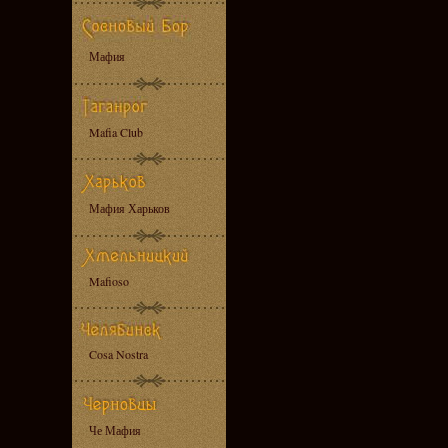
Мафия
Mafia Club
Мафия Харьков
Mafioso
Cosa Nostra
Че Мафия