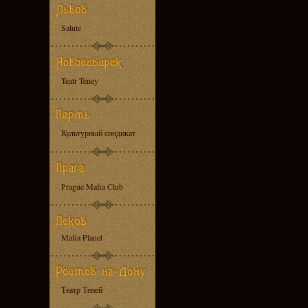
Salute
Teatr Teney
Культурный синдикат
Prague Mafia Club
Mafia Planet
Театр Теней