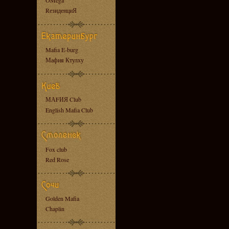
OMega
RезиденциЯ
Mafia E-burg
Мафия Ктулху
МАFИЯ Club
English Mafia Club
Fox club
Red Rose
Golden Mafia
Chaplin