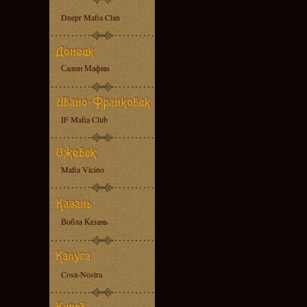
Dnepr Mafia Clan
Салон Мафии
IF Mafia Club
Mafia Vicino
Вобла Казань
Cosa-Nostra