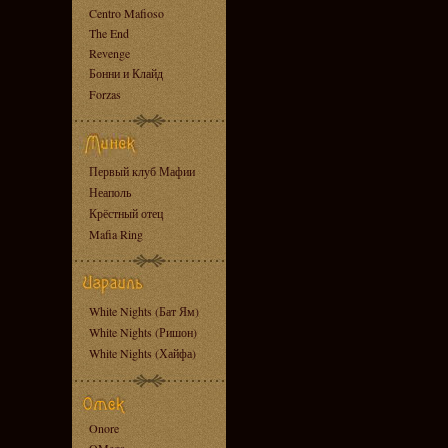
Centro Mafioso
The End
Revenge
Бонни и Клайд
Forzas
Первый клуб Мафии
Неаполь
Крёстный отец
Mafia Ring
White Nights (Бат Ям)
White Nights (Ришон)
White Nights (Хайфа)
Onore