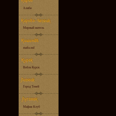
Алиби
Мирный житель
mafia.md
Вобла Курск
Город Теней
Мафия Клуб