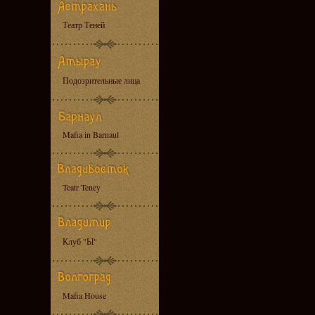
Театр Теней
Подозрительные лица
Mafia in Barnaul
Teatr Teney
Клуб "Ы"
Mafia House