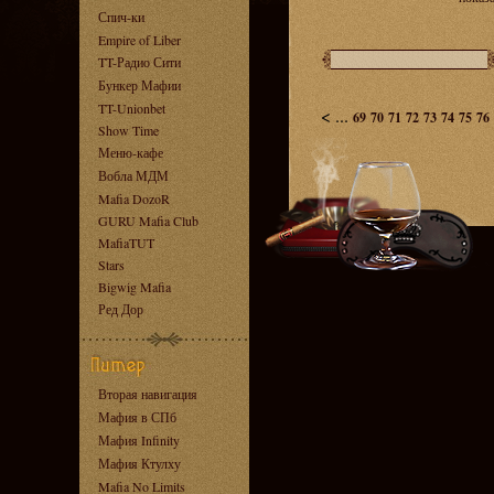
Спич-ки
Empire of Liber
TT-Радио Сити
Бункер Мафии
TT-Unionbet
<
...
69
70
71
72
73
74
75
76
Show Time
Меню-кафе
Вобла МДМ
Mafia DozoR
GURU Mafia Club
MafiaTUT
Stars
Bigwig Mafia
Ред Дор
Вторая навигация
Мафия в СПб
Мафия Infinity
Мафия Ктулху
Mafia No Limits