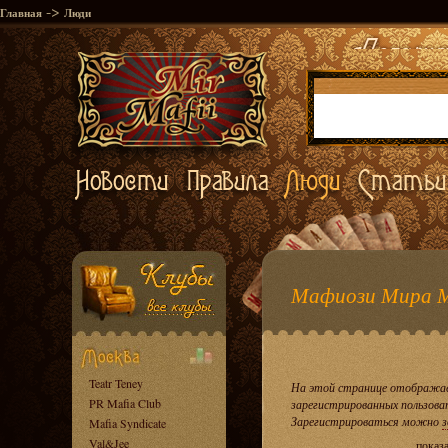
->
Главная
Люди
Мафиози Мира 
Teatr Teney
На этой странице отображае
PR Mafia Club
зарегистрированных пользова
Зарегистрироваться можно
з
Mafia Syndicate
Val&Jee
показ