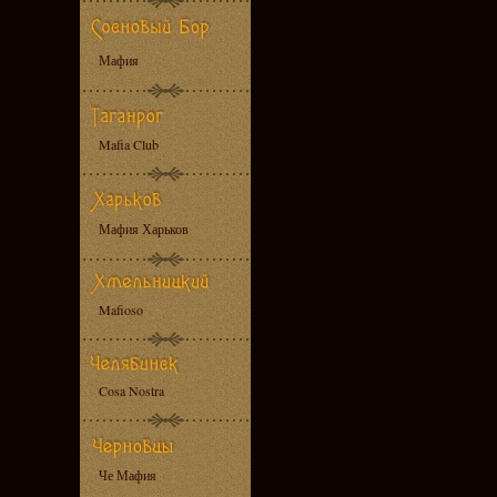
Мафия
Mafia Club
Мафия Харьков
Mafioso
Cosa Nostra
Че Мафия