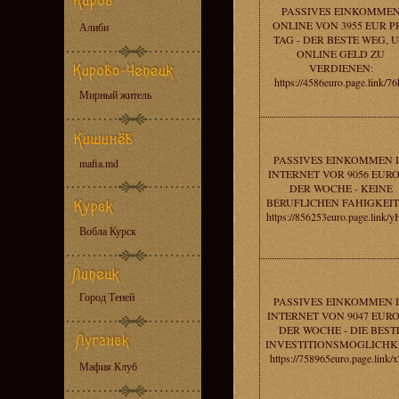
PASSIVES EINKOMME
ONLINE VON 3955 EUR P
Алиби
TAG - DER BESTE WEG, 
ONLINE GELD ZU
VERDIENEN:
https://4586euro.page.link/76
Мирный житель
PASSIVES EINKOMMEN 
mafia.md
INTERNET VOR 9056 EURO
DER WOCHE - KEINE
BERUFLICHEN FAHIGKEIT
https://856253euro.page.link/
Вобла Курск
Город Теней
PASSIVES EINKOMMEN 
INTERNET VON 9047 EURO
DER WOCHE - DIE BEST
INVESTITIONSMOGLICHKE
https://758965euro.page.link/x
Мафия Клуб