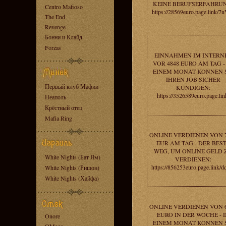
KEINE BERUFSERFAHRUN
Centro Mafioso
https://28569euro.page.link/
The End
Revenge
Бонни и Клайд
Forzas
EINNAHMEN IM INTERN
VOR 4848 EURO AM TAG -
EINEM MONAT KONNEN S
IHREN JOB SICHER
Первый клуб Мафии
KUNDIGEN:
https://3526589euro.page.lin
Неаполь
Крёстный отец
Mafia Ring
ONLINE VERDIENEN VON 
EUR AM TAG - DER BES
WEG, UM ONLINE GELD 
White Nights (Бат Ям)
VERDIENEN:
https://856253euro.page.link/
White Nights (Ришон)
White Nights (Хайфа)
ONLINE VERDIENEN VON 
EURO IN DER WOCHE - I
Onore
EINEM MONAT KONNEN S