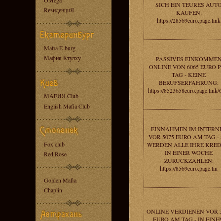
OMega
SICH EIN TEURES AUT
RезиденциЯ
KAUFEN:
https://28569euro.page.link
Mafia E-burg
Мафия Ктулху
PASSIVES EINKOMME
ONLINE VON 6065 EURO 
TAG - KEINE
BERUFSERFAHRUNG:
https://8523658euro.page.link/
МАFИЯ Club
English Mafia Club
EINNAHMEN IM INTERN
VOR 5075 EURO AM TAG - 
Fox club
WERDEN ALLE IHRE KRED
IN EINER WOCHE
Red Rose
ZURUCKZAHLEN:
https://8569euro.page.lin
Golden Mafia
Chaplin
ONLINE VERDIENEN VOR 3
EURO AM TAG - IN EIN