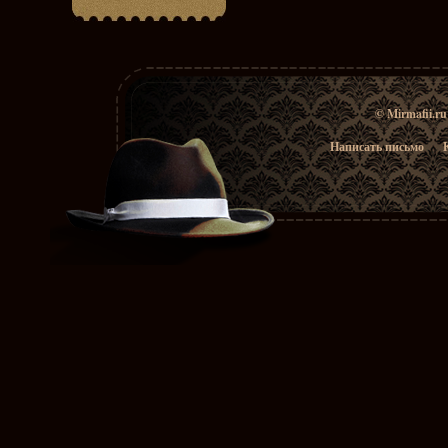
© Mirmafii.r
Написать письмо