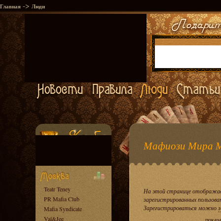
->
Главная
Люди
Мафиози Мира 
Teatr Teney
На этой странице отображае
PR Mafia Club
зарегистрированных пользова
Зарегистрироваться можно
з
Mafia Syndicate
Val&Jee
показ