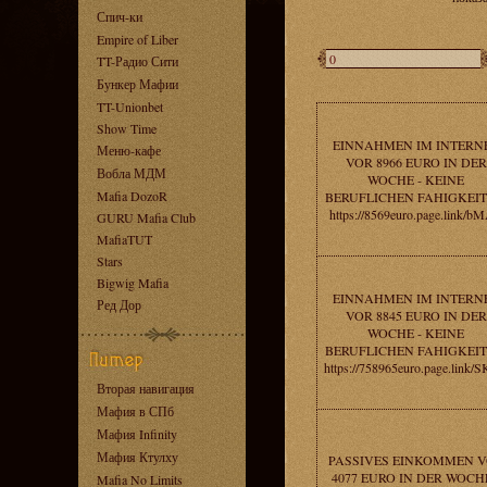
Спич-ки
Empire of Liber
TT-Радио Сити
Бункер Мафии
TT-Unionbet
Show Time
EINNAHMEN IM INTERN
Меню-кафе
VOR 8966 EURO IN DER
Вобла МДМ
WOCHE - KEINE
Mafia DozoR
BERUFLICHEN FAHIGKEIT
https://8569euro.page.link/b
GURU Mafia Club
MafiaTUT
Stars
Bigwig Mafia
EINNAHMEN IM INTERN
Ред Дор
VOR 8845 EURO IN DER
WOCHE - KEINE
BERUFLICHEN FAHIGKEIT
https://758965euro.page.link/
Вторая навигация
Мафия в СПб
Мафия Infinity
Мафия Ктулху
PASSIVES EINKOMMEN 
4077 EURO IN DER WOCHE
Mafia No Limits