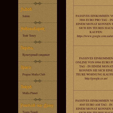
PASSIVES EINKOMMEN V
Salute
3866 EURO PRO TAG - IN
EINEM MONAT KONNEN S
SICH EIN TEURES HAUS
KAUFEN:
Teatr Teney
https://www.google.com.ua/ur
Культурный синдикат
PASSIVES EINKOMMEN
ONLINE VON 6966 EURO P
TAG - IN EINEM MONAT
KONNEN SIE SICH EINE
Prague Mafia Club
TEURE WOHNUNG KAUFE
http://google.co.ao/
Mafia Planet
PASSIVES EINKOMMEN V
4045 EURO AM TAG - IN
EINEM MONAT KONNEN S
Театр Теней
SICH EIN TEURES HAUS