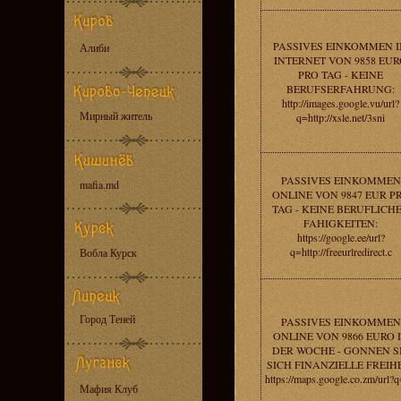
PASSIVES EINKOMMEN 
Алиби
INTERNET VON 9858 EU
PRO TAG - KEINE
BERUFSERFAHRUNG:
http://images.google.vu/url?
Мирный житель
q=http://xsle.net/3sni
PASSIVES EINKOMMEN
mafia.md
ONLINE VON 9847 EUR P
TAG - KEINE BERUFLICH
FAHIGKEITEN:
https://google.ee/url?
q=http://freeurlredirect.c
Вобла Курск
Город Теней
PASSIVES EINKOMMEN
ONLINE VON 9866 EURO 
DER WOCHE - GONNEN S
SICH FINANZIELLE FREIHE
https://maps.google.co.zm/url?q
Мафия Клуб