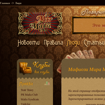
->
Главная
Люди
Мафиози Мира 
Teatr Teney
На этой странице отображае
PR Mafia Club
зарегистрированных пользова
Зарегистрироваться можно
з
Mafia Syndicate
Val&Jee
показать тольк