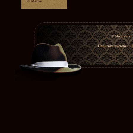
Че Мафия
© Mirmafii.r
Написать письмо