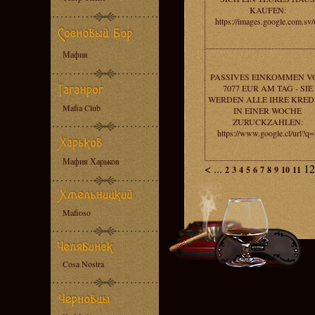
KAUFEN:
https://images.google.com.sv/
Мафия
PASSIVES EINKOMMEN V
7077 EUR AM TAG - SIE
WERDEN ALLE IHRE KRED
Mafia Club
IN EINER WOCHE
ZURUCKZAHLEN:
https://www.google.cl/url?q=
Мафия Харьков
<
...
1
2
3
4
5
6
7
8
9
10
11
Mafioso
Cosa Nostra