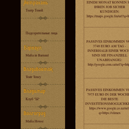
EINEM MONAT KONNEN S
IHREN JOB SICHER
Театр Теней
KUNDIGEN:
https://maps.google.fm/url?q=h
Подозрительные лица
PASSIVES EINKOMMEN V
3748 EURO AM TAG -
INNERHALB EINER WOC
Mafia in Barnaul
SIND SIE FINANZIELL
UNABHANGIG:
http://google.com.sa/url?q=htt
Teatr Teney
PASSIVES EINKOMMEN V
7975 EURO IN DER WOCHE
Клуб "Ы"
DIE BESTE
INVESTITIONSMOGLICHKE
https://www.google.co.nz/url
q=https://slimex
Mafia House