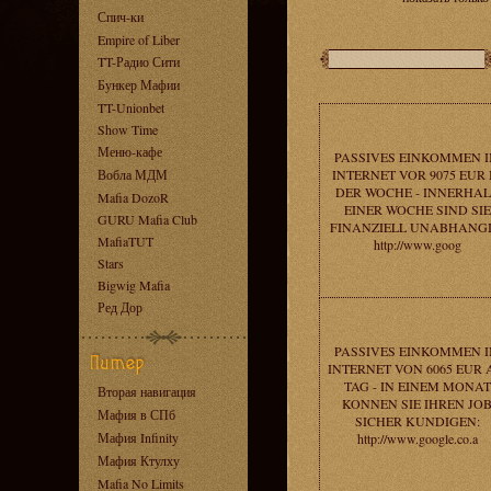
Спич-ки
Empire of Liber
TT-Радио Сити
Бункер Мафии
TT-Unionbet
Show Time
Меню-кафе
PASSIVES EINKOMMEN 
Вобла МДМ
INTERNET VOR 9075 EUR 
DER WOCHE - INNERHA
Mafia DozoR
EINER WOCHE SIND SIE
GURU Mafia Club
FINANZIELL UNABHANGI
MafiaTUT
http://www.goog
Stars
Bigwig Mafia
Ред Дор
PASSIVES EINKOMMEN 
INTERNET VON 6065 EUR
TAG - IN EINEM MONAT
Вторая навигация
KONNEN SIE IHREN JO
Мафия в СПб
SICHER KUNDIGEN:
Мафия Infinity
http://www.google.co.a
Мафия Ктулху
Mafia No Limits