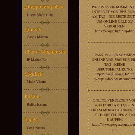
PASSIVES EINKOMMEN 
INTERNET VON 3958 EU
Dnepr Mafia Clan
AM TAG - DIE BESTE SEIT
UM ONLINE GELD ZU
VERDIENEN:
https://google.bg/url?q=http
Салон Мафии
PASSIVES EINKOMMEN
IF Mafia Club
ONLINE VOR 5865 EUR P
TAG - KEINE
BERUFSERFAHRUNG:
http://images.google.to/url?
q=https://darknesstr.com/3p
Mafia Vicino
ONLINE VERDIENEN VO
Вобла Казань
4748 EURO AM TAG - IN
EINEM MONAT KONNEN S
SICH EIN TEURES AUTO
KAUFEN:
https://www.google.com.uy/ur
Cosa-Nostra
q=h