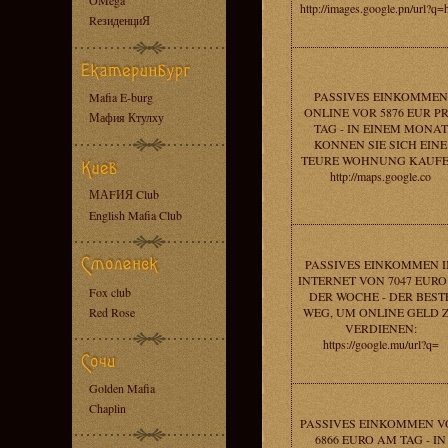
OMega
http://images.google.pn/url?q=h
RезиденциЯ
PASSIVES EINKOMMEN
Mafia E-burg
ONLINE VOR 5876 EUR P
Мафия Ктулху
TAG - IN EINEM MONAT
KONNEN SIE SICH EINE
TEURE WOHNUNG KAUFE
http://maps.google.co
МАFИЯ Club
English Mafia Club
PASSIVES EINKOMMEN 
INTERNET VON 7047 EURO
Fox club
DER WOCHE - DER BEST
Red Rose
WEG, UM ONLINE GELD 
VERDIENEN:
https://google.mu/url?q=
Golden Mafia
Chaplin
PASSIVES EINKOMMEN V
6866 EURO AM TAG - IN