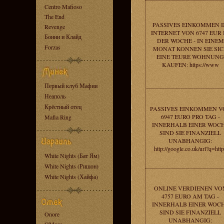
Centro Mafioso
The End
PASSIVES EINKOMMEN 
Revenge
INTERNET VON 6747 EUR 
Бонни и Клайд
DER WOCHE - IN EINEM
Forzas
MONAT KONNEN SIE SI
EINE TEURE WOHNUNG
KAUFEN: https://www
Первый клуб Мафии
Неаполь
Крёстный отец
PASSIVES EINKOMMEN V
6947 EURO PRO TAG -
Mafia Ring
INNERHALB EINER WOC
SIND SIE FINANZIELL
UNABHANGIG:
http://google.co.uk/url?q=htt
White Nights (Бат Ям)
White Nights (Ришон)
White Nights (Хайфа)
ONLINE VERDIENEN VO
4757 EURO AM TAG -
INNERHALB EINER WOC
SIND SIE FINANZIELL
Onore
UNABHANGIG: