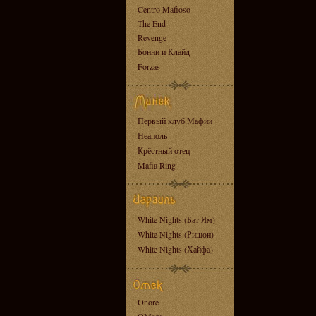
Centro Mafioso
The End
Revenge
Бонни и Клайд
Forzas
Первый клуб Мафии
Неаполь
Крёстный отец
Mafia Ring
White Nights (Бат Ям)
White Nights (Ришон)
White Nights (Хайфа)
Onore