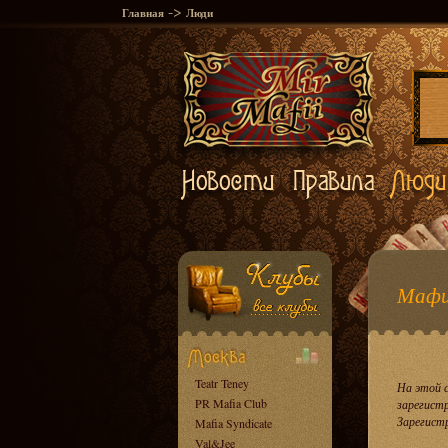
->
Главная
Люди
Мафи
Teatr Teney
На этой 
PR Mafia Club
зарегист
Зарегист
Mafia Syndicate
Val&Jee