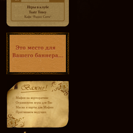
Игры в клубе
Teatr Teney
Кафе "Радио Сити"
-
Мафия на корпоративе
-
Огранизуем игры для Вас
-
Маски и карты для Мафии
-
Приглашаем ведущих