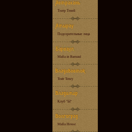
Театр Теней
Подозрительные лица
Mafia in Barnaul
Teatr Teney
Клуб "Ы"
Mafia House