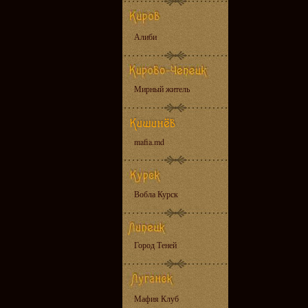
Алиби
Мирный житель
mafia.md
Вобла Курск
Город Теней
Мафия Клуб