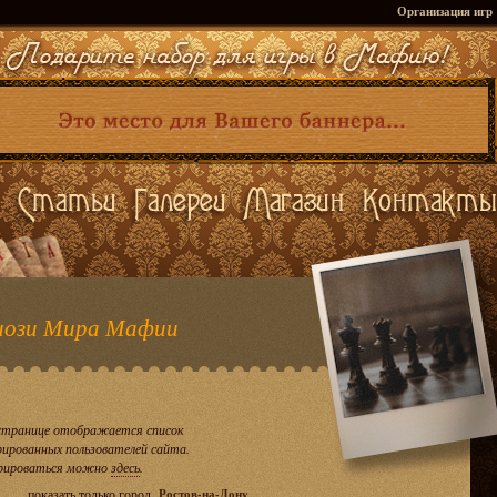
Организация игр
ози Мира Мафии
странице отображается список
рированных пользователей сайта.
рироваться можно
здесь
.
показать только город
Ростов-на-Дону