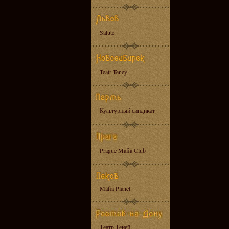
Salute
Teatr Teney
Культурный синдикат
Prague Mafia Club
Mafia Planet
Театр Теней