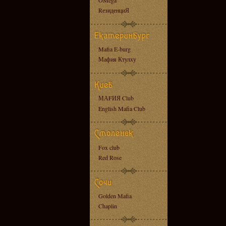
OMega
RезиденциЯ
Mafia E-burg
Мафия Ктулху
МАFИЯ Club
English Mafia Club
Fox club
Red Rose
Golden Mafia
Chaplin