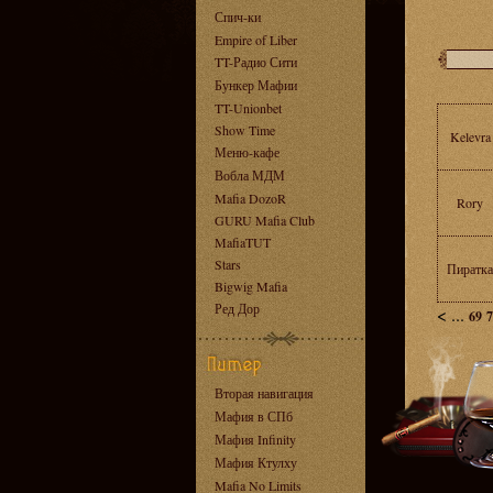
Спич-ки
Empire of Liber
TT-Радио Сити
Бункер Мафии
TT-Unionbet
Show Time
Kelevra
Меню-кафе
Вобла МДМ
Mafia DozoR
Rory
GURU Mafia Club
MafiaTUT
Stars
Пиратка
Bigwig Mafia
Ред Дор
<
...
69
7
Вторая навигация
Мафия в СПб
Мафия Infinity
Мафия Ктулху
Mafia No Limits