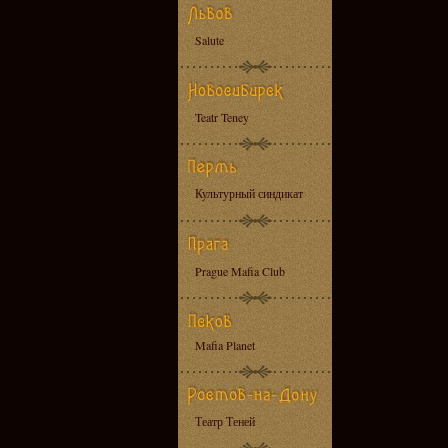
Salute
Teatr Teney
Культурный синдикат
Prague Mafia Club
Mafia Planet
Театр Теней