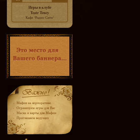
Игры в клубе
Teatr Teney
Кафе "Радио Сити"
-
Мафия на корпоративе
-
Огранизуем игры для Вас
-
Маски и карты для Мафии
-
Приглашаем ведущих