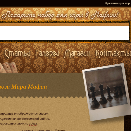
Организация игр
ози Мира Мафии
странице отображается список
рированных пользователей сайта.
рироваться можно
здесь
.
показать только город
Рязань