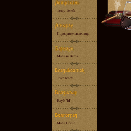
Театр Теней
Подозрительные лица
Mafia in Barnaul
Teatr Teney
Клуб "Ы"
Mafia House