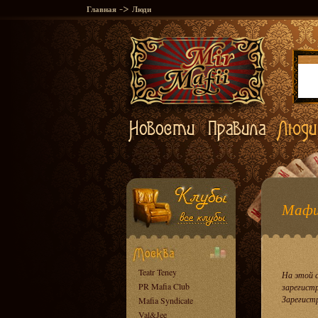
->
Главная
Люди
Мафи
Teatr Teney
На этой 
PR Mafia Club
зарегист
Зарегист
Mafia Syndicate
Val&Jee