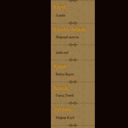
Алиби
Мирный житель
mafia.md
Вобла Курск
Город Теней
Мафия Клуб