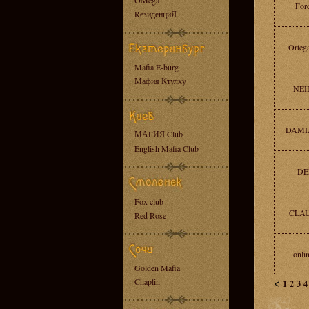
OMega
For
RезиденциЯ
Orteg
Mafia E-burg
Мафия Ктулху
NEI
DAMI
МАFИЯ Club
English Mafia Club
DE
Fox club
CLAU
Red Rose
onli
Golden Mafia
<
Chaplin
1
2
3
4