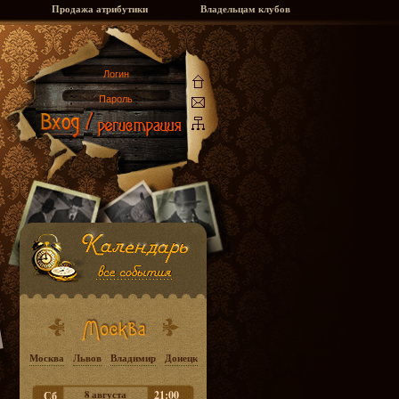
Продажа атрибутики
Владельцам клубов
Москва
Львов
Владимир
Донецк
8 августа
21:00
Сб