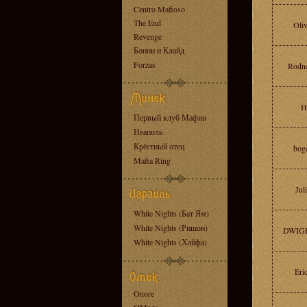
Centro Mafioso
The End
Oli
Revenge
Бонни и Клайд
Forzas
Rodn
Hi
Первый клуб Мафии
Неаполь
Крёстный отец
bog
Mafia Ring
Jul
White Nights (Бат Ям)
White Nights (Ришон)
DWIGH
White Nights (Хайфа)
Eric
Onore