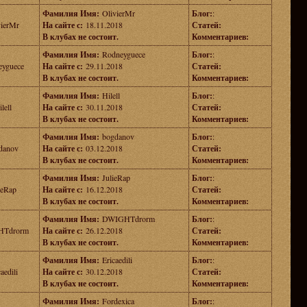
Фамилия Имя:
OlivierMr
Блог:
:
vierMr
На сайте с:
18.11.2018
Статей:
В клубах не состоит.
Комментариев:
Фамилия Имя:
Rodneyguece
Блог:
:
eyguece
На сайте с:
29.11.2018
Статей:
В клубах не состоит.
Комментариев:
Фамилия Имя:
Hilell
Блог:
:
lell
На сайте с:
30.11.2018
Статей:
В клубах не состоит.
Комментариев:
Фамилия Имя:
bogdanov
Блог:
:
danov
На сайте с:
03.12.2018
Статей:
В клубах не состоит.
Комментариев:
Фамилия Имя:
JulieRap
Блог:
:
ieRap
На сайте с:
16.12.2018
Статей:
В клубах не состоит.
Комментариев:
Фамилия Имя:
DWIGHTdrorm
Блог:
:
Tdrorm
На сайте с:
26.12.2018
Статей:
В клубах не состоит.
Комментариев:
Фамилия Имя:
Ericaedili
Блог:
:
aedili
На сайте с:
30.12.2018
Статей:
В клубах не состоит.
Комментариев:
Фамилия Имя:
Fordexica
Блог:
: