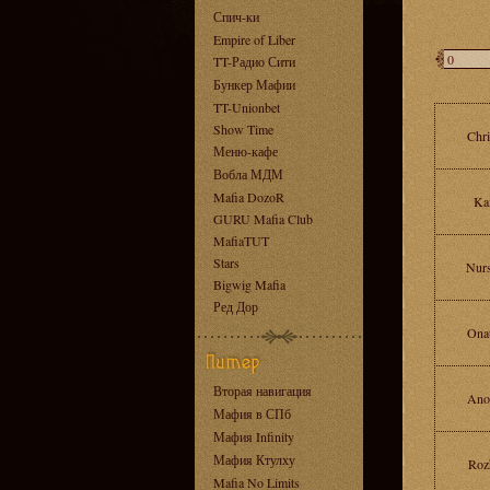
Спич-ки
Empire of Liber
TT-Радио Сити
Бункер Мафии
TT-Unionbet
Show Time
Chr
Меню-кафе
Вобла МДМ
Mafia DozoR
Ka
GURU Mafia Club
MafiaTUT
Stars
Nur
Bigwig Mafia
Ред Дор
Ona
Вторая навигация
Ano
Мафия в СПб
Мафия Infinity
Мафия Ктулху
Roz
Mafia No Limits