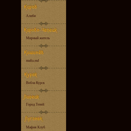
Алиби
Мирный житель
mafia.md
Вобла Курск
Город Теней
Мафия Клуб