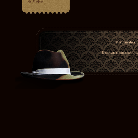
Че Мафия
© Mirmafii.r
Написать письмо