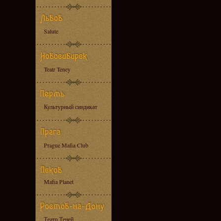
Salute
Teatr Teney
Культурный синдикат
Prague Mafia Club
Mafia Planet
Театр Теней