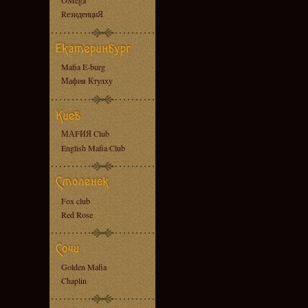
OMega
RезиденциЯ
Mafia E-burg
Мафия Ктулху
МАFИЯ Club
English Mafia Club
Fox club
Red Rose
Golden Mafia
Chaplin