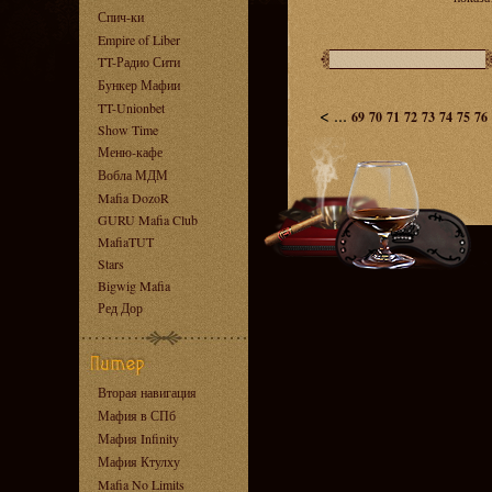
Спич-ки
Empire of Liber
TT-Радио Сити
Бункер Мафии
TT-Unionbet
<
...
69
70
71
72
73
74
75
76
Show Time
Меню-кафе
Вобла МДМ
Mafia DozoR
GURU Mafia Club
MafiaTUT
Stars
Bigwig Mafia
Ред Дор
Вторая навигация
Мафия в СПб
Мафия Infinity
Мафия Ктулху
Mafia No Limits