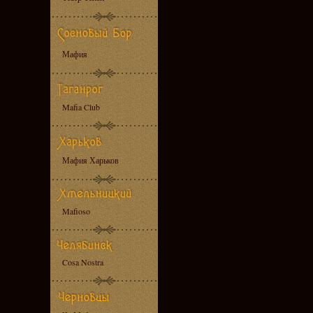
Мафия
Mafia Club
Мафия Харьков
Mafioso
Cosa Nostra