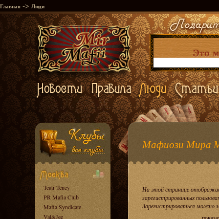
->
Главная
Люди
Мафиози Мира 
Teatr Teney
На этой странице отображае
PR Mafia Club
зарегистрированных пользова
Зарегистрироваться можно
з
Mafia Syndicate
Val&Jee
показа