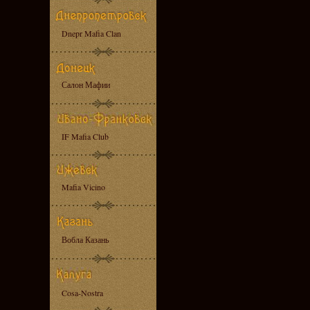
Dnepr Mafia Clan
Салон Мафии
IF Mafia Club
Mafia Vicino
Вобла Казань
Cosa-Nostra