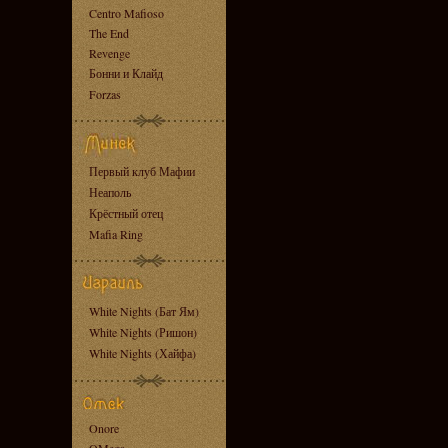
Centro Mafioso
The End
Revenge
Бонни и Клайд
Forzas
Первый клуб Мафии
Неаполь
Крёстный отец
Mafia Ring
White Nights (Бат Ям)
White Nights (Ришон)
White Nights (Хайфа)
Onore