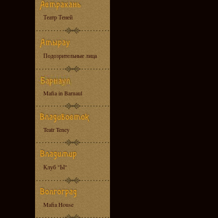
Театр Теней
Подозрительные лица
Mafia in Barnaul
Teatr Teney
Клуб "Ы"
Mafia House