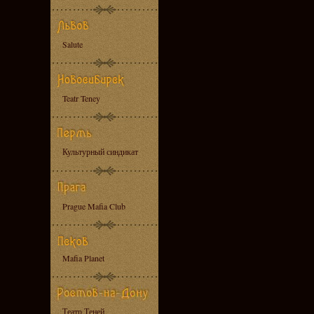
Salute
Teatr Teney
Культурный синдикат
Prague Mafia Club
Mafia Planet
Театр Теней