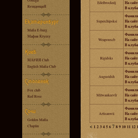
OMega
Edelbrocknlj
На сайте
RезиденциЯ
В клуба
Фамили
Superchipsksi
На сайте
В клуба
Mafia E-burg
Фамили
Мафия Ктулху
Weaponxcb
На сайте
В клуба
Фамили
Rigidsks
На сайте
МАFИЯ Club
В клуба
English Mafia Club
Фамили
Augustdsh
На сайте
В клуба
Фамили
Fox club
Milwaukeevfr
На сайте
Red Rose
В клуба
Фамили
Artisanwii
На сайте
В клуба
Golden Mafia
<
7
Chaplin
1
2
3
4
5
6
8
9
10
11
12