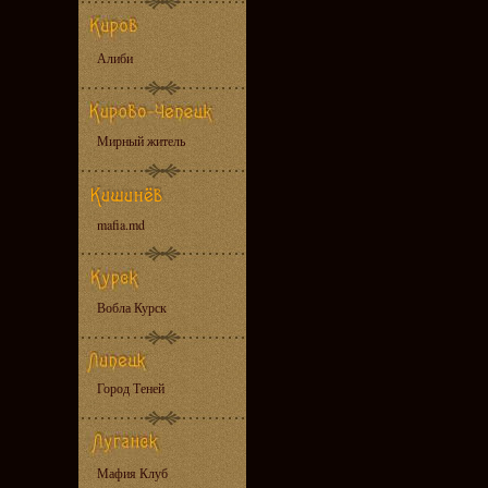
Алиби
Мирный житель
mafia.md
Вобла Курск
Город Теней
Мафия Клуб