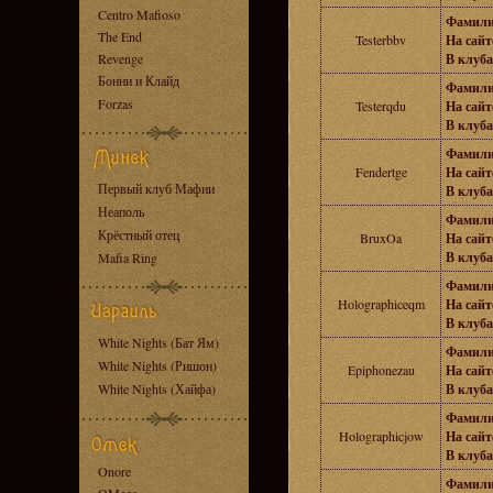
Centro Mafioso
Фамили
The End
Testerbbv
На сайте
Revenge
В клуба
Бонни и Клайд
Фамили
Forzas
Testerqdu
На сайте
В клуба
Фамили
Fendertge
На сайте
Первый клуб Мафии
В клуба
Неаполь
Фамили
Крёстный отец
BruxOa
На сайте
В клуба
Mafia Ring
Фамили
Holographiceqm
На сайте
В клуба
White Nights (Бат Ям)
Фамили
White Nights (Ришон)
Epiphonezau
На сайте
White Nights (Хайфа)
В клуба
Фамили
Holographicjow
На сайте
В клуба
Onore
Фамили