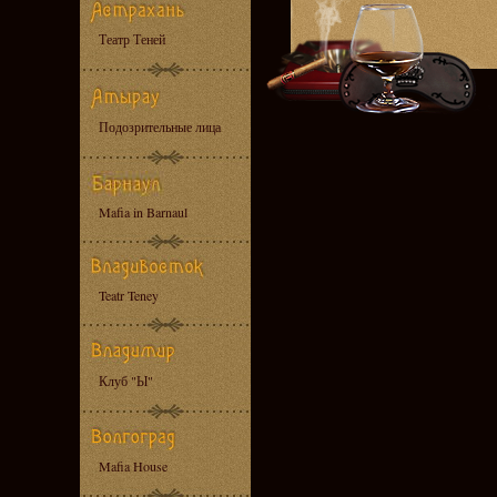
Театр Теней
Подозрительные лица
Mafia in Barnaul
Teatr Teney
Клуб "Ы"
Mafia House