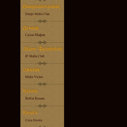
Dnepr Mafia Clan
Салон Мафии
IF Mafia Club
Mafia Vicino
Вобла Казань
Cosa-Nostra