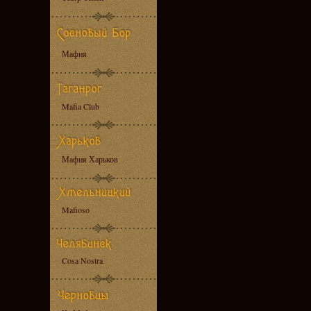
Мафия
Mafia Club
Мафия Харьков
Mafioso
Cosa Nostra