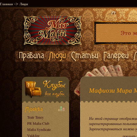
->
Главная
Люди
Мафиози Мира 
Teatr Teney
На этой странице отображае
PR Mafia Club
зарегистрированных пользова
Зарегистрироваться можно
з
Mafia Syndicate
Val&Jee
показать