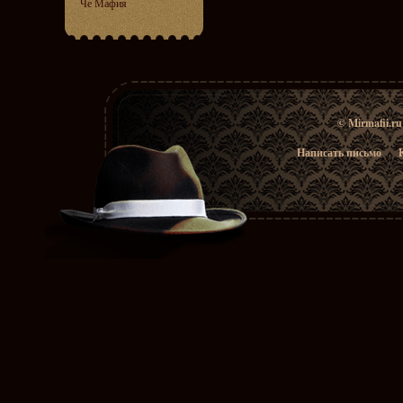
Че Мафия
© Mirmafii.r
Написать письмо