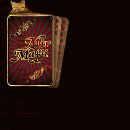
HEN
Блог:
:
Статей:
4xENcL7
Комментариев:
 ONLINE
ERDEN
Блог:
:
Статей:
RgY6
Комментариев:
NET VON
Блог:
:
KAUFEN:
Статей:
5AbVEHN9
Комментариев:
 IM
 EINEM
Блог:
:
ER
Статей:
YPRNLG7
Комментариев:
N 8778