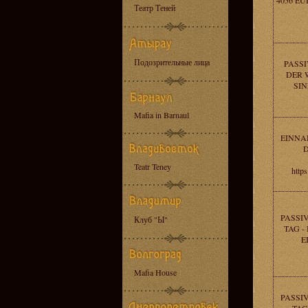
4056 EU
Театр Теней
Подозрительные лица
PASSI
DER 
SIN
Mafia in Barnaul
EINNA
D
Teatr Teney
http
PASSI
Клуб "Ы"
TAG -
E
Mafia House
PASSI