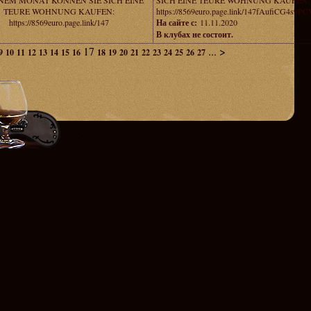
EINEM MONAT KONNEN SIE SICH EINE
SICH EINE TEURE WOHNUNG KAUFEN:
TEURE WOHNUNG KAUFEN:
https://8569euro.page.link/147fAufiCG4s9P
https://8569euro.page.link/147
На сайте с:
11.11.2020
В клубах не состоит.
17
...
>
9
10
11
12
13
14
15
16
18
19
20
21
22
23
24
25
26
27