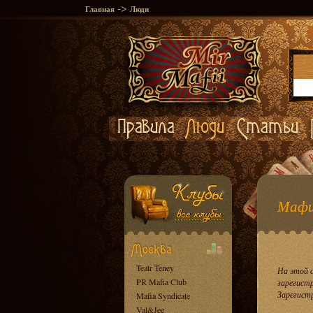
->
Главная
Люди
Мафи
Teatr Teney
На этой 
PR Mafia Club
зарегист
Зарегист
Mafia Syndicate
Val&Jee