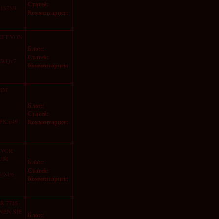
Статей:
d1S7S9
Комментариев:
NET VON
Блог:
:
Статей:
5AzWQv7
Комментариев:
 IM
Блог:
:
Статей:
LDFKm49
Комментариев:
 VOR
 UM
Блог:
:
Статей:
1h2vP6
Комментариев:
R 7745
NEN SIE
Блог:
: