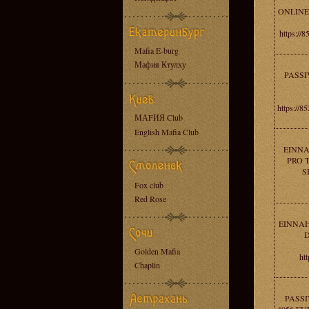
ONLINE
https:/
Mafia E-burg
Мафия Ктулху
PASSI
https://
МАFИЯ Club
English Mafia Club
EINNA
PRO 
S
Fox club
Red Rose
EINNAH
D
Golden Mafia
ht
Chaplin
PASSI