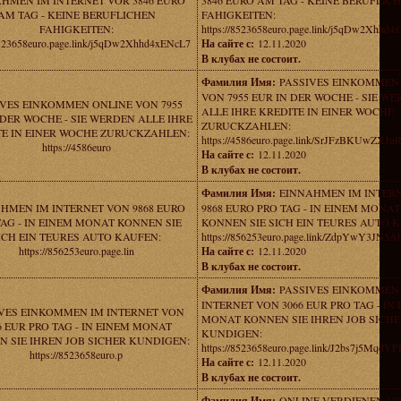
HMEN IM INTERNET VOR 3846 EURO
3846 EURO AM TAG - KEINE BERUFLIC
AM TAG - KEINE BERUFLICHEN
FAHIGKEITEN:
FAHIGKEITEN:
https://8523658euro.page.link/j5qDw2Xhhd
/8523658euro.page.link/j5qDw2Xhhd4xENcL7
На сайте с:
12.11.2020
В клубах не состоит.
Фамилия Имя:
PASSIVES EINKOMMEN
VON 7955 EUR IN DER WOCHE - SIE W
IVES EINKOMMEN ONLINE VON 7955
ALLE IHRE KREDITE IN EINER WOCHE
 DER WOCHE - SIE WERDEN ALLE IHRE
ZURUCKZAHLEN:
TE IN EINER WOCHE ZURUCKZAHLEN:
https://4586euro.page.link/SrJFzBKUwZXJu
https://4586euro
На сайте с:
12.11.2020
В клубах не состоит.
Фамилия Имя:
EINNAHMEN IM INTER
HMEN IM INTERNET VON 9868 EURO
9868 EURO PRO TAG - IN EINEM MONAT
TAG - IN EINEM MONAT KONNEN SIE
KONNEN SIE SICH EIN TEURES AUTO 
ICH EIN TEURES AUTO KAUFEN:
https://856253euro.page.link/ZdpYwY3JN
https://856253euro.page.lin
На сайте с:
12.11.2020
В клубах не состоит.
Фамилия Имя:
PASSIVES EINKOMMEN
INTERNET VON 3066 EUR PRO TAG - IN
VES EINKOMMEN IM INTERNET VON
MONAT KONNEN SIE IHREN JOB SICH
6 EUR PRO TAG - IN EINEM MONAT
KUNDIGEN:
 SIE IHREN JOB SICHER KUNDIGEN:
https://8523658euro.page.link/J2bs7j5Mqd
https://8523658euro.p
На сайте с:
12.11.2020
В клубах не состоит.
Фамилия Имя:
ONLINE VERDIENEN VO