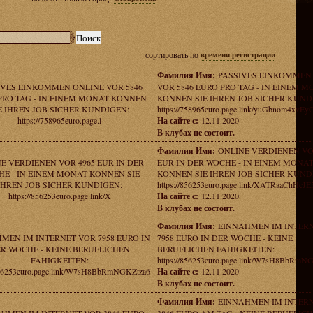
сортировать по
времени регистрации
Фамилия Имя:
PASSIVES EINKOMMEN
IVES EINKOMMEN ONLINE VOR 5846
VOR 5846 EURO PRO TAG - IN EINEM 
PRO TAG - IN EINEM MONAT KONNEN
KONNEN SIE IHREN JOB SICHER KUND
E IHREN JOB SICHER KUNDIGEN:
https://758965euro.page.link/yuGbnom4xvE
https://758965euro.page.l
На сайте с:
12.11.2020
В клубах не состоит.
Фамилия Имя:
ONLINE VERDIENEN VO
E VERDIENEN VOR 4965 EUR IN DER
EUR IN DER WOCHE - IN EINEM MONA
E - IN EINEM MONAT KONNEN SIE
KONNEN SIE IHREN JOB SICHER KUND
IHREN JOB SICHER KUNDIGEN:
https://856253euro.page.link/XATRaaChHcJ
https://856253euro.page.link/X
На сайте с:
12.11.2020
В клубах не состоит.
Фамилия Имя:
EINNAHMEN IM INTER
MEN IM INTERNET VOR 7958 EURO IN
7958 EURO IN DER WOCHE - KEINE
R WOCHE - KEINE BERUFLICHEN
BERUFLICHEN FAHIGKEITEN:
FAHIGKEITEN:
https://856253euro.page.link/W7sH8BbRmN
/856253euro.page.link/W7sH8BbRmNGKZtza6
На сайте с:
12.11.2020
В клубах не состоит.
Фамилия Имя:
EINNAHMEN IM INTER