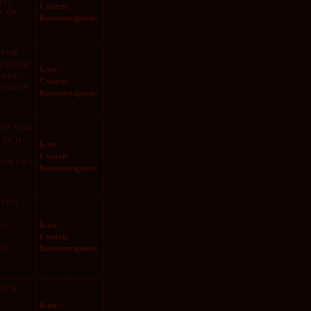
IT:
Статей:
CxCQ8
Комментариев:
 VOR
B EINER
Блог:
:
ANGIG:
Статей:
QG3enE3A
Комментариев:
NET VOR
 SICH
Блог:
:
Статей:
CD849KwRA
Комментариев:
 VON
Блог:
:
UNG
Статей:
Z36
Комментариев:
 VOR
H
Блог:
: