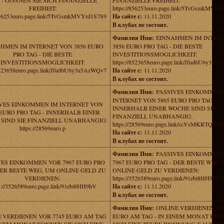
 - GONNEN SIE SICH FINANZIELLE
FINANZIELLE FREIHEIT:
FREIHEIT:
https://856253euro.page.link/5TvGsmkMVYr
/856253euro.page.link/5TvGsmkMVYrd1S7S9
На сайте с:
11.11.2020
В клубах не состоит.
Фамилия Имя:
EINNAHMEN IM INTER
HMEN IM INTERNET VON 3856 EURO
3856 EURO PRO TAG - DIE BESTE
PRO TAG - DIE BESTE
INVESTITIONSMOGLICHKEIT:
INVESTITIONSMOGLICHKEIT:
https://8523658euro.page.link/Jfud6U6y3u
/8523658euro.page.link/Jfud6U6y3u5AzWQv7
На сайте с:
11.11.2020
В клубах не состоит.
Фамилия Имя:
PASSIVES EINKOMMEN
INTERNET VON 5865 EURO PRO TAG -
VES EINKOMMEN IM INTERNET VON
INNERHALB EINER WOCHE SIND SIE
 EURO PRO TAG - INNERHALB EINER
FINANZIELL UNABHANGIG:
SIND SIE FINANZIELL UNABHANGIG:
https://28569euro.page.link/ccVsMKRTQ3
https://28569euro.p
На сайте с:
11.11.2020
В клубах не состоит.
Фамилия Имя:
PASSIVES EINKOMMEN
VES EINKOMMEN VOR 7967 EURO PRO
7967 EURO PRO TAG - DER BESTE WEG,
DER BESTE WEG, UM ONLINE GELD ZU
ONLINE GELD ZU VERDIENEN:
VERDIENEN:
https://3526589euro.page.link/91ebi8HH9hV
s://3526589euro.page.link/91ebi8HH9hV
На сайте с:
11.11.2020
В клубах не состоит.
Фамилия Имя:
ONLINE VERDIENEN VO
 VERDIENEN VOR 7745 EURO AM TAG
EURO AM TAG - IN EINEM MONAT KON