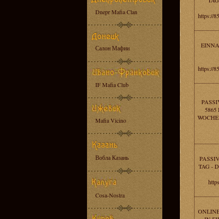
TAG
Dnepr Mafia Clan
https:/
EINNA
Салон Мафии
https:/
IF Mafia Club
PASSI
5865
WOCHE 
Mafia Vicino
Вобла Казань
PASSI
TAG - 
http
Cosa-Nostra
ONLINE