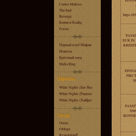
EINNA
Centro Mafioso
The End
https:/
Revenge
Бонни и Клайд
Forzas
PASS
EUR IN
Первый клуб Мафии
KREDI
Неаполь
Крёстный отец
Mafia Ring
EINNA
PRO 
S
White Nights (Бат Ям)
White Nights (Ришон)
White Nights (Хайфа)
PASSI
306
KONNEN
Onore
OMega
RезиденциЯ