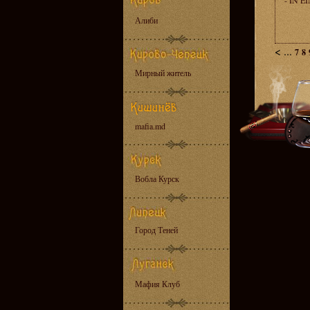
- IN 
Алиби
<
...
7
8
Мирный житель
mafia.md
Вобла Курск
Город Теней
Мафия Клуб