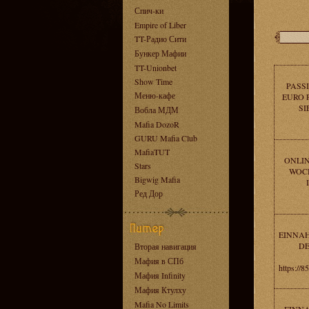
Спич-ки
Empire of Liber
TT-Радио Сити
Бункер Мафии
TT-Unionbet
Show Time
PASS
Меню-кафе
EURO 
SI
Вобла МДМ
Mafia DozoR
GURU Mafia Club
MafiaTUT
ONLIN
Stars
WOCH
Bigwig Mafia
Ред Дор
EINNAH
DE
Вторая навигация
Мафия в СПб
https:/
Мафия Infinity
Мафия Ктулху
Mafia No Limits