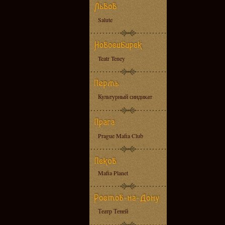
Salute
Teatr Teney
Культурный синдикат
Prague Mafia Club
Mafia Planet
Театр Теней