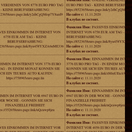
 VERDIENEN VON 8778 EURO PRO TAG
EURO PRO TAG - KEINE BERUFSERFAH
- KEINE BERUFSERFAHRUNG:
https://8523658euro.page.link/y2ehCgQMop
/8523658euro.page.link/y2ehCgQMop7Y8azd9
На сайте с:
11.11.2020
В клубах не состоит.
Фамилия Имя:
PASSIVES EINKOMMEN
VES EINKOMMEN IM INTERNET VON
INTERNET VON 6758 EUR AM TAG - KEI
6758 EUR AM TAG - KEINE
BERUFSERFAHRUNG:
BERUFSERFAHRUNG:
https://8523658euro.page.link/8yu458YXZA
8523658euro.page.link/8yu458YXZA6nME336
На сайте с:
11.11.2020
В клубах не состоит.
Фамилия Имя:
EINNAHMEN IM INTER
HMEN IM INTERNET VON 3776 EURO
3776 EURO PRO TAG - IN EINEM MONAT
TAG - IN EINEM MONAT KONNEN SIE
KONNEN SIE SICH EIN TEURES AUTO 
ICH EIN TEURES AUTO KAUFEN:
https://758965euro.page.link/zMmUEuA9Xs5
https://758965euro.page.lin
На сайте с:
11.11.2020
В клубах не состоит.
Фамилия Имя:
EINNAHMEN IM INTER
MEN IM INTERNET VOR 6947 EURO IN
6947 EURO IN DER WOCHE - GONNEN SI
ER WOCHE - GONNEN SIE SICH
FINANZIELLE FREIHEIT:
FINANZIELLE FREIHEIT:
https://352658euro.page.link/uQcuwp8jeu45f
tps://352658euro.page.link/uQcuwp8jeu
На сайте с:
11.11.2020
В клубах не состоит.
Фамилия Имя:
PASSIVES EINKOMMEN
VES EINKOMMEN IM INTERNET VOR
INTERNET VOR 4056 EURO IN DER WOC