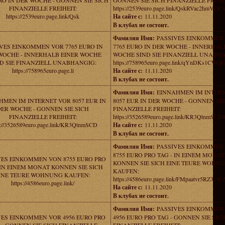
RO IN DER WOCHE - GONNEN SIE SICH
GONNEN SIE SICH FINANZIELLE FREIHE
FINANZIELLE FREIHEIT:
https://2539euro.page.link/QskRVac2hmVH
https://2539euro.page.link/Qsk
На сайте с:
11.11.2020
В клубах не состоит.
Фамилия Имя:
PASSIVES EINKOMMEN
VES EINKOMMEN VOR 7765 EURO IN
7765 EURO IN DER WOCHE - INNERHAL
WOCHE - INNERHALB EINER WOCHE
WOCHE SIND SIE FINANZIELL UNABH
D SIE FINANZIELL UNABHANGIG:
https://758965euro.page.link/qYnDKs1CW
https://758965euro.page.li
На сайте с:
11.11.2020
В клубах не состоит.
Фамилия Имя:
EINNAHMEN IM INTER
HMEN IM INTERNET VOR 8057 EUR IN
8057 EUR IN DER WOCHE - GONNEN SIE
ER WOCHE - GONNEN SIE SICH
FINANZIELLE FREIHEIT:
FINANZIELLE FREIHEIT:
https://3526589euro.page.link/KR3QtnmS
s://3526589euro.page.link/KR3QtnmSCD
На сайте с:
11.11.2020
В клубах не состоит.
Фамилия Имя:
PASSIVES EINKOMMEN
8755 EURO PRO TAG - IN EINEM MONAT
VES EINKOMMEN VON 8755 EURO PRO
KONNEN SIE SICH EINE TEURE WOHN
 IN EINEM MONAT KONNEN SIE SICH
KAUFEN:
INE TEURE WOHNUNG KAUFEN:
https://4586euro.page.link/FMpaatvr5RZ31W
https://4586euro.page.link/
На сайте с:
11.11.2020
В клубах не состоит.
Фамилия Имя:
PASSIVES EINKOMMEN
VES EINKOMMEN VOR 4956 EURO PRO
4956 EURO PRO TAG - GONNEN SIE SIC