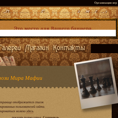
Организация игр
ози Мира Мафии
странице отображается список
рированных пользователей сайта.
рироваться можно
здесь
.
показать только город
Ставрополь