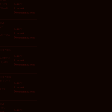
Блог:
:
RUNG:
7Y8azd9
Статей:
Комментариев:
 IM
NE
Блог:
:
Статей:
6nME336
Комментариев:
NET VON
Блог:
:
KAUFEN:
Статей:
kPpiT6
Комментариев:
NET VOR
E SICH
Блог:
:
Статей:
ZRF8
Комментариев:
 IM
HE -
Блог:
: