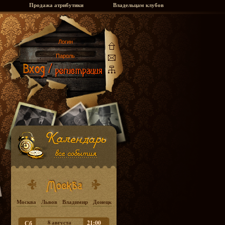
Продажа атрибутики
Владельцам клубов
Москва
Львов
Владимир
Донецк
8 августа
21:00
Сб