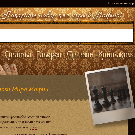
Организация игр
ози Мира Мафии
странице отображается список
рированных пользователей сайта.
рироваться можно
здесь
.
показать только город
Ставрополь