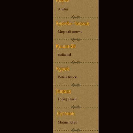
Алиби
Мирный житель
mafia.md
Вобла Курск
Город Теней
Мафия Клуб