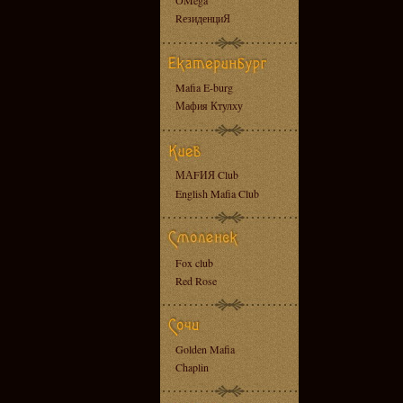
OMega
RезиденциЯ
Mafia E-burg
Мафия Ктулху
МАFИЯ Club
English Mafia Club
Fox club
Red Rose
Golden Mafia
Chaplin