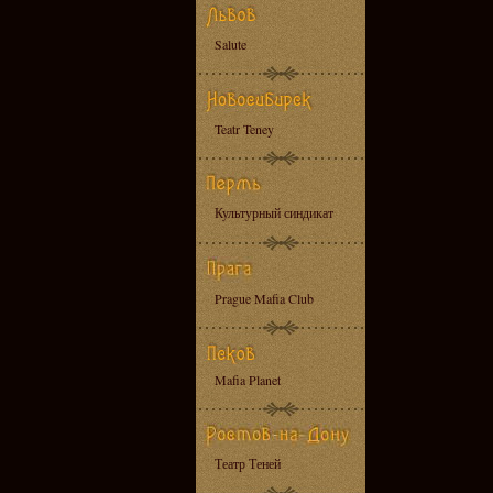
Salute
Teatr Teney
Культурный синдикат
Prague Mafia Club
Mafia Planet
Театр Теней