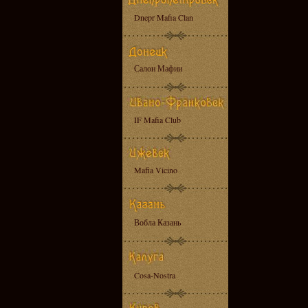
Dnepr Mafia Clan
Салон Мафии
IF Mafia Club
Mafia Vicino
Вобла Казань
Cosa-Nostra