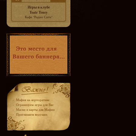
Игры в клубе
Teatr Teney
Кафе "Радио Сити"
-
Мафия на корпоративе
-
Огранизуем игры для Вас
-
Маски и карты для Мафии
-
Приглашаем ведущих