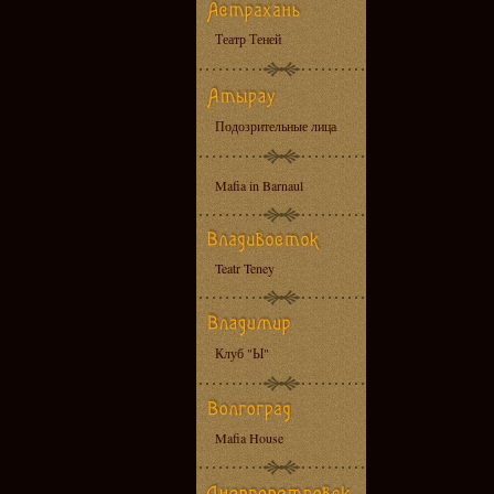
Театр Теней
Подозрительные лица
Mafia in Barnaul
Teatr Teney
Клуб "Ы"
Mafia House