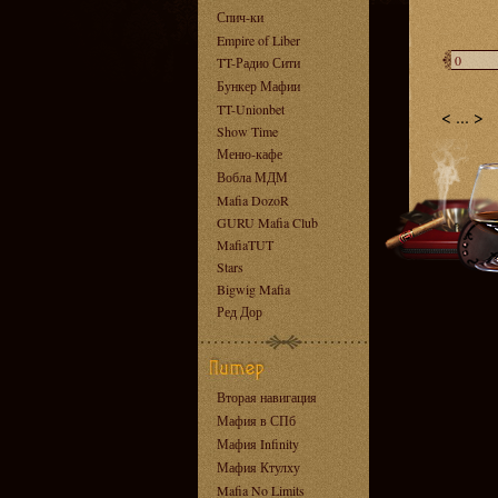
Спич-ки
Empire of Liber
TT-Радио Сити
Бункер Мафии
TT-Unionbet
<
...
>
Show Time
Меню-кафе
Вобла МДМ
Mafia DozoR
GURU Mafia Club
MafiaTUT
Stars
Bigwig Mafia
Ред Дор
Вторая навигация
Мафия в СПб
Мафия Infinity
Мафия Ктулху
Mafia No Limits