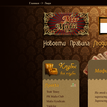
->
Главная
Люди
Мафи
Teatr Teney
На этой 
PR Mafia Club
зарегист
Зарегист
Mafia Syndicate
Val&Jee