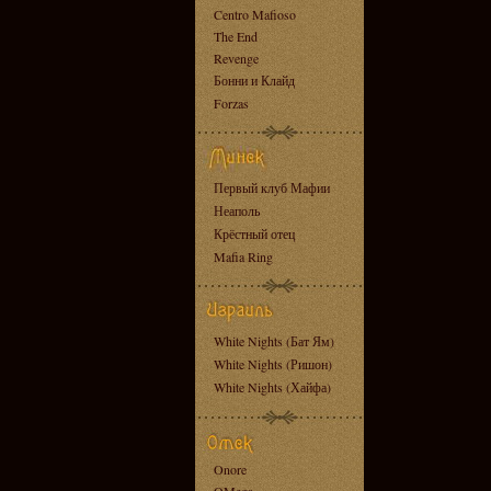
Centro Mafioso
The End
Revenge
Бонни и Клайд
Forzas
Первый клуб Мафии
Неаполь
Крёстный отец
Mafia Ring
White Nights (Бат Ям)
White Nights (Ришон)
White Nights (Хайфа)
Onore