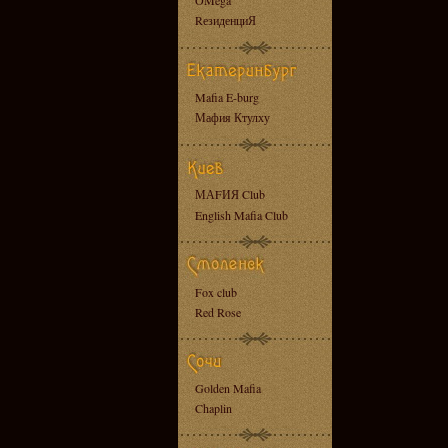
OMega
RезиденциЯ
Mafia E-burg
Мафия Ктулху
МАFИЯ Club
English Mafia Club
Fox club
Red Rose
Golden Mafia
Chaplin