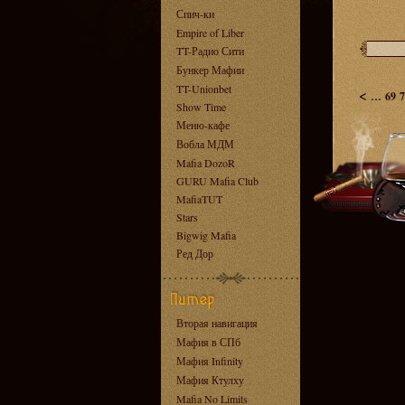
Спич-ки
Empire of Liber
TT-Радио Сити
Бункер Мафии
TT-Unionbet
<
...
69
7
Show Time
Меню-кафе
Вобла МДМ
Mafia DozoR
GURU Mafia Club
MafiaTUT
Stars
Bigwig Mafia
Ред Дор
Вторая навигация
Мафия в СПб
Мафия Infinity
Мафия Ктулху
Mafia No Limits