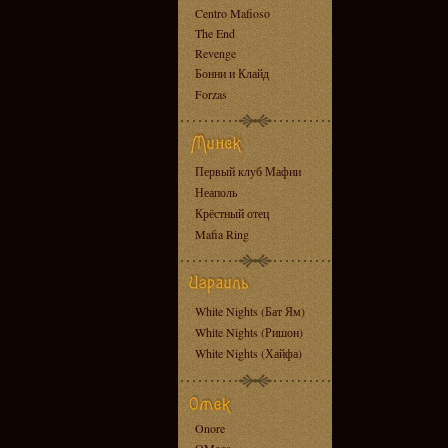
Centro Mafioso
The End
Revenge
Бонни и Клайд
Forzas
Первый клуб Мафии
Неаполь
Крёстный отец
Mafia Ring
White Nights (Бат Ям)
White Nights (Ришон)
White Nights (Хайфа)
Onore