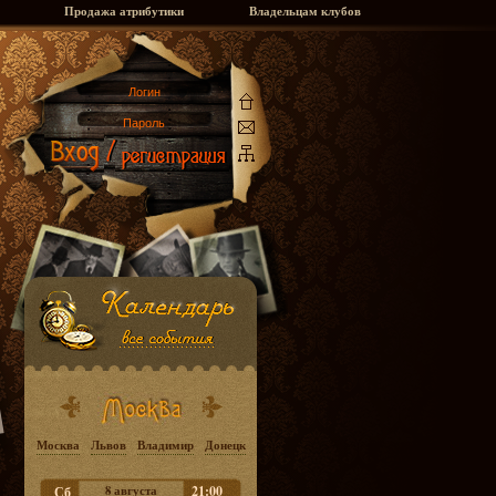
Продажа атрибутики
Владельцам клубов
Москва
Львов
Владимир
Донецк
8 августа
21:00
Сб