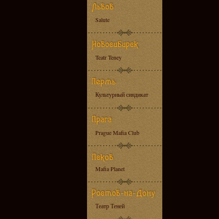
Salute
Teatr Teney
Культурный синдикат
Prague Mafia Club
Mafia Planet
Театр Теней