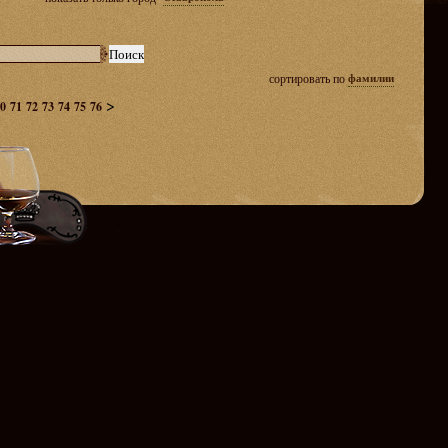
сортировать по
фамилии
>
0
71
72
73
74
75
76