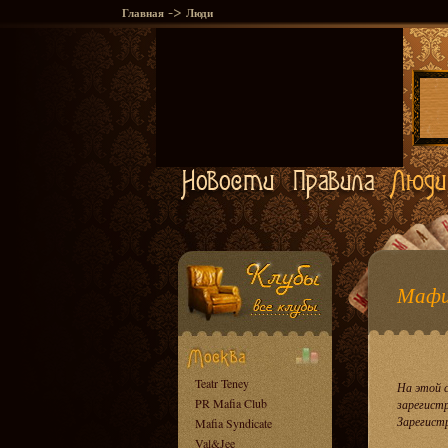
->
Главная
Люди
Мафи
Teatr Teney
На этой 
PR Mafia Club
зарегист
Зарегист
Mafia Syndicate
Val&Jee