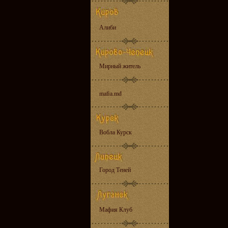
Алиби
Мирный житель
mafia.md
Вобла Курск
Город Теней
Мафия Клуб