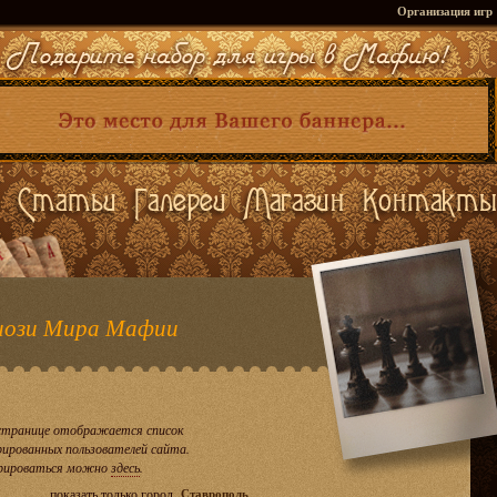
Организация игр
ози Мира Мафии
странице отображается список
рированных пользователей сайта.
рироваться можно
здесь
.
показать только город
Ставрополь