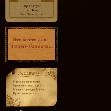
Игры в клубе
Teatr Teney
Кафе "Радио Сити"
-
Мафия на корпоративе
-
Огранизуем игры для Вас
-
Маски и карты для Мафии
-
Приглашаем ведущих