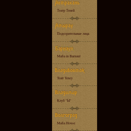
Театр Теней
Подозрительные лица
Mafia in Barnaul
Teatr Teney
Клуб "Ы"
Mafia House