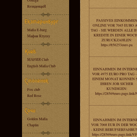
OMega
RезиденциЯ
PASSIVES EINKOMME
ONLINE VOR 7045 EURO 
Mafia E-burg
TAG - SIE WERDEN ALLE I
KREDITE IN EINER WOC
Мафия Ктулху
ZURUCKZAHLEN:
https://856253euro.pa
МАFИЯ Club
English Mafia Club
EINNAHMEN IM INTERN
VOR 4975 EURO PRO TAG -
EINEM MONAT KONNEN S
IHREN JOB SICHER
KUNDIGEN:
Fox club
https://28569euro.page.link/
Red Rose
Golden Mafia
EINNAHMEN IM INTERN
VOR 7068 EUR IN DER WO
Chaplin
- KEINE BERUFSERFAHRU
https://28569euro.page.link/V