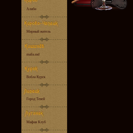
Алиби
Мирный житель
mafia.md
Вобла Курск
Город Теней
Мафия Клуб