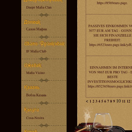
https://8569euro.page.
Dnepr Mafia Clan
PASSIVES EINKOMMEN 
Салон Мафии
3077 EUR AM TAG - GON
SIE SICH FINANZIELLE
FREIHEIT:
https://6523euro.page.link/y
IF Mafia Club
EINNAHMEN IM INTERN
VON 9865 EUR PRO TAG - 
Mafia Vicino
BESTE
INVESTITIONSMOGLICHKE
https://8523658euro.page.link/
Вобла Казань
<
10
1
2
3
4
5
6
7
8
9
11
12
Cosa-Nostra