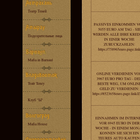
Театр Теней
PASSIVES EINKOMMEN 
5055 EURO AM TAG - SI
WERDEN ALLE IHRE KRED
Подозрительные лица
IN EINER WOCHE
ZURUCKZAHLEN:
https://758965euro.page.lin
Mafia in Barnaul
ONLINE VERDIENEN VO
3967 EURO PRO TAG - DE
Teatr Teney
BESTE WEG, UM ONLIN
GELD ZU VERDIENEN:
https://8523658euro.page.link/
Клуб "Ы"
EINNAHMEN IM INTERN
VOR 6945 EURO IN DER
Mafia House
WOCHE - IN EINEM MON
KONNEN SIE SICH EIN
TEURES AUTO KAUFEN