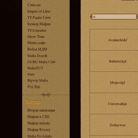
Спич-ки
Empire of Liber
TT-Радио Сити
Бункер Мафии
TT-Unionbet
Show Time
Avalancheikf
Меню-кафе
Вобла МДМ
Mafia DozoR
Batterieskpt
GURU Mafia Club
MafiaTUT
Stars
Bigwig Mafia
Mojavelgf
Ред Дор
Universalkjn
Вторая навигация
Мафия в СПб
Мафия Infinity
Zodiacwuz
Мафия Ктулху
Mafia No Limits