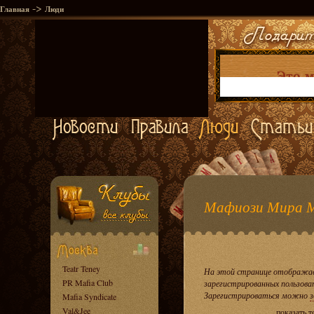
->
Главная
Люди
Мафиози Мира 
Teatr Teney
На этой странице отображае
PR Mafia Club
зарегистрированных пользова
Зарегистрироваться можно
з
Mafia Syndicate
Val&Jee
показать 