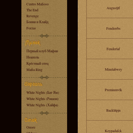
Centro Mafioso
Augustjtf
The End
Revenge
Бонни и Клайд
Forzas
Fenderrbs
Fenderlaf
Первый клуб Мафии
Неаполь
Крёстный отец
Minelabwry
Mafia Ring
Premiumvlk
White Nights (Бат Ям)
White Nights (Ришон)
White Nights (Хайфа)
Backlitpjn
Onore
Keypadafck