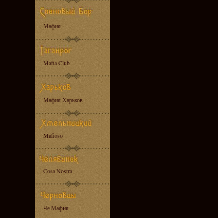
Мафия
Mafia Club
Мафия Харьков
Mafioso
Cosa Nostra
Че Мафия