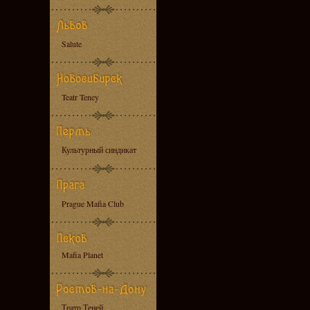
Salute
Teatr Teney
Культурный синдикат
Prague Mafia Club
Mafia Planet
Театр Теней