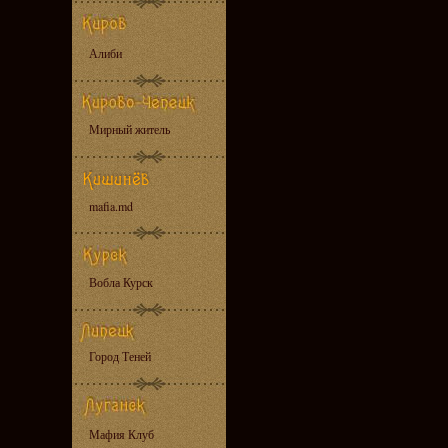
Алиби
Мирный житель
mafia.md
Вобла Курск
Город Теней
Мафия Клуб