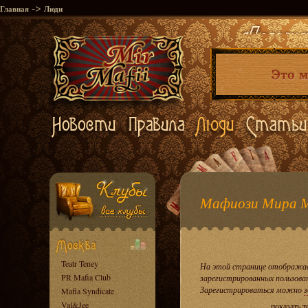
->
Главная
Люди
Мафиози Мира 
Teatr Teney
На этой странице отображае
PR Mafia Club
зарегистрированных пользова
Зарегистрироваться можно
з
Mafia Syndicate
Val&Jee
показать 