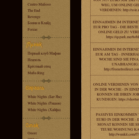
Centro Mafioso
WEG, UM ONLINE GE
VERDIENEN: http://xsle.n
The End
Revenge
EINNAHMEN IM INTERNET
Бонни и Клайд
EUR PRO TAG - DIE BESTE
Forzas
ONLINE GELD ZU VER
https://qspark.me/8o
EINNAHMEN IM INTERNET
Первый клуб Мафии
EUR AM TAG - INNERHA
WOCHE SIND SIE FINA
Неаполь
UNABHANGIG:
Крёстный отец
http://freeurlredirect.c
Mafia Ring
ONLINE VERDIENEN VON 
IN DER WOCHE - IN EIN
KONNEN SIE IHREN JOB
White Nights (Бат Ям)
KUNDIGEN: https://shortur
White Nights (Ришон)
White Nights (Хайфа)
PASSIVES EINKOMMEN 
EURO IN DER WOCHE - 
MONAT KONNEN SIE SI
TEURE WOHNUNG KA
Onore
http://wunkit.com/f7