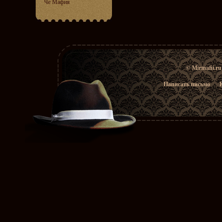
Че Мафия
© Mirmafii.r
Написать письмо