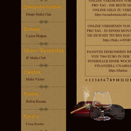
ONLINE VERDIENEN VOR
PRO TAG - DIE BESTE S
ONLINE GELD ZU VER
Dnepr Mafia Clan
https://ecuadortenisclub.c
ONLINE VERDIENEN VON 
PRO TAG - IN EINEM MO
SIE SICH EIN TEURES HA
Салон Мафии
https://links.wtf/SR
PASSIVES EINKOMMEN IM
VON 7066 EURO IN DER
IF Mafia Club
INNERHALB EINER WOCHE
FINANZIELL UNABHA
https://darkne
<
7
Mafia Vicino
1
2
3
4
5
6
8
9
10
11
12
Вобла Казань
Cosa-Nostra