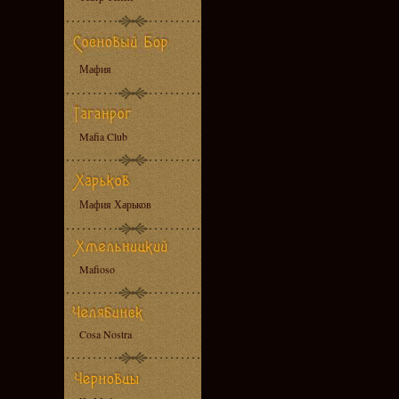
Мафия
Mafia Club
Мафия Харьков
Mafioso
Cosa Nostra