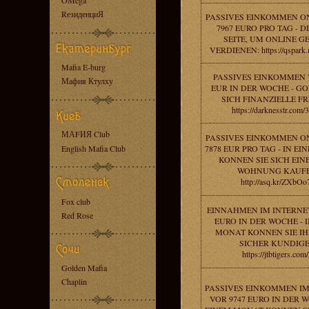
OMega
RезиденциЯ
PASSIVES EINKOMMEN O
7967 EURO PRO TAG - D
SEITE, UM ONLINE G
VERDIENEN: https://qspark
Mafia E-burg
PASSIVES EINKOMMEN 
Мафия Ктулху
EUR IN DER WOCHE - GO
SICH FINANZIELLE FR
https://darknesstr.com/
МАFИЯ Club
PASSIVES EINKOMMEN O
English Mafia Club
7878 EUR PRO TAG - IN E
KONNEN SIE SICH EIN
WOHNUNG KAUFE
http://asq.kr/ZXbOo
Fox club
EINNAHMEN IM INTERNET
Red Rose
EURO IN DER WOCHE - 
MONAT KONNEN SIE IH
SICHER KUNDIGE
https://jtbtigers.com/
Golden Mafia
Chaplin
PASSIVES EINKOMMEN IM
VOR 9747 EURO IN DER W