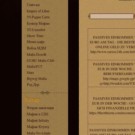
Спич-ки
Empire of Liber
TT-Радио Сити
Бункер Мафии
TT-Unionbet
Show Time
PASSIVES EINKOMMEN 
Меню-кафе
EURO AM TAG - DIE BESTE
ONLINE GELD ZU VER
Вобла МДМ
http://www.cursos24h.com.br/
Mafia DozoR
GURU Mafia Club
PASSIVES EINKOMMEN 
MafiaTUT
EUR IN DER WOCHE -
Stars
BERUFSERFAHRU
Bigwig Mafia
http://maps.google.gp/
q=http://wunkit.com/
Ред Дор
PASSIVES EINKOMMEN 
EUR IN DER WOCHE - GO
Вторая навигация
SICH FINANZIELLE FR
https://throttlecrm.com/resour
Мафия в СПб
Мафия Infinity
Мафия Ктулху
PASSIVES EINKOMMEN IM
Mafia No Limits
VON 3957 EURO AM TAG -