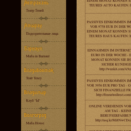
EINEM MONAT KONNEN SI
TEURES AUTO KAUFEN: htt
Театр Теней
PASSIVES EINKOMMEN IM
VOR 9758 EUR IN DER W
EINEM MONAT KONNEN SI
Подозрительные лица
TEURES HAUS KAUFEN: http
EINNAHMEN IM INTERNET
EURO IN DER WOCHE - 
Mafia in Barnaul
MONAT KONNEN SIE IH
SICHER KUNDIGE
http://wunkit.com/A9
Teatr Teney
PASSIVES EINKOMMEN IM
VOR 3956 EUR PRO TAG - 
SICH FINANZIELLE FR
http://freeurlredirect.co
Клуб "Ы"
ONLINE VERDIENEN VOR
AM TAG - KEIN
BERUFSERFAHRU
http://asq.kr/Mi8NwCD
Mafia House