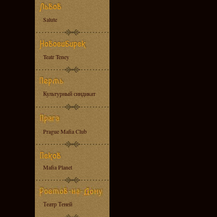
Salute
Teatr Teney
Культурный синдикат
Prague Mafia Club
Mafia Planet
Театр Теней