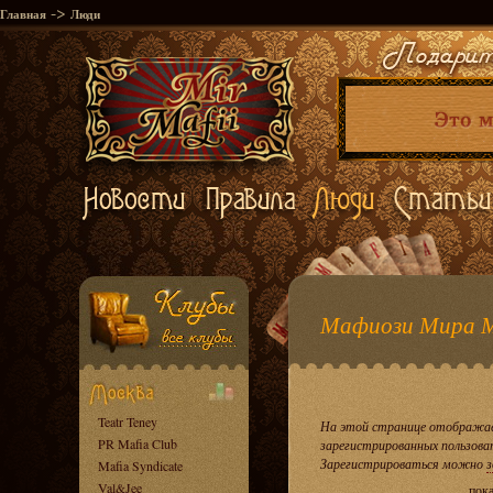
->
Главная
Люди
Мафиози Мира 
Teatr Teney
На этой странице отображае
PR Mafia Club
зарегистрированных пользова
Зарегистрироваться можно
з
Mafia Syndicate
Val&Jee
пока