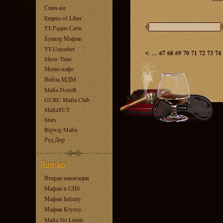
Спич-ки
Empire of Liber
TT-Радио Сити
Бункер Мафии
TT-Unionbet
<
...
67
68
69
70
71
72
73
74
Show Time
Меню-кафе
Вобла МДМ
Mafia DozoR
GURU Mafia Club
MafiaTUT
Stars
Bigwig Mafia
Ред Дор
Вторая навигация
Мафия в СПб
Мафия Infinity
Мафия Ктулху
Mafia No Limits