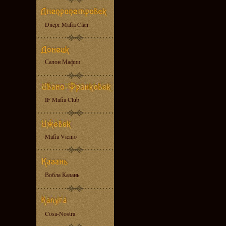
Dnepr Mafia Clan
Салон Мафии
IF Mafia Club
Mafia Vicino
Вобла Казань
Cosa-Nostra