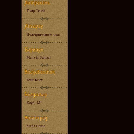
Театр Теней
Подозрительные лица
Mafia in Barnaul
Teatr Teney
Клуб "Ы"
Mafia House