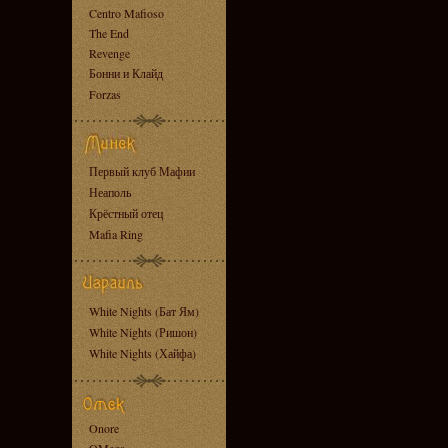
Centro Mafioso
The End
Revenge
Бонни и Клайд
Forzas
Первый клуб Мафии
Неаполь
Крёстный отец
Mafia Ring
White Nights (Бат Ям)
White Nights (Ришон)
White Nights (Хайфа)
Onore