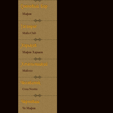
Мафия
Mafia Club
Мафия Харьков
Mafioso
Cosa Nostra
Че Мафия