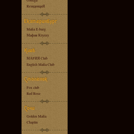
OMega
RезиденциЯ
Mafia E-burg
Мафия Ктулху
МАFИЯ Club
English Mafia Club
Fox club
Red Rose
Golden Mafia
Chaplin