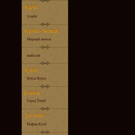
Алиби
Мирный житель
mafia.md
Вобла Курск
Город Теней
Мафия Клуб