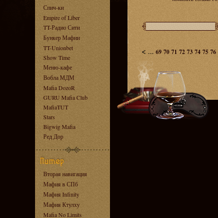
Спич-ки
Empire of Liber
TT-Радио Сити
Бункер Мафии
TT-Unionbet
<
...
69
70
71
72
73
74
75
76
Show Time
Меню-кафе
Вобла МДМ
Mafia DozoR
GURU Mafia Club
MafiaTUT
Stars
Bigwig Mafia
Ред Дор
Вторая навигация
Мафия в СПб
Мафия Infinity
Мафия Ктулху
Mafia No Limits