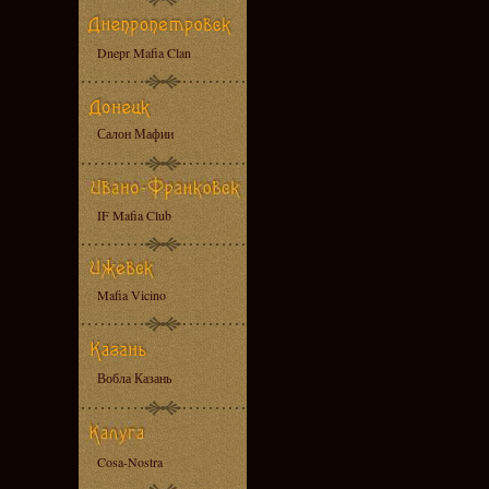
Dnepr Mafia Clan
Салон Мафии
IF Mafia Club
Mafia Vicino
Вобла Казань
Cosa-Nostra