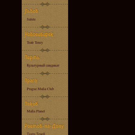
Salute
Teatr Teney
Культурный синдикат
Prague Mafia Club
Mafia Planet
Театр Теней