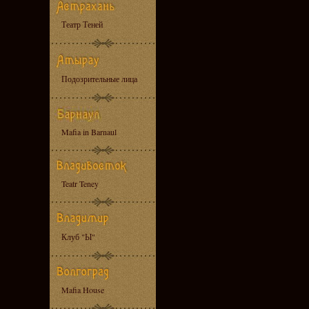
Театр Теней
Подозрительные лица
Mafia in Barnaul
Teatr Teney
Клуб "Ы"
Mafia House