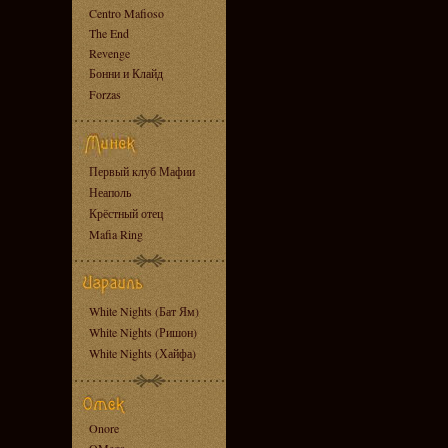
Centro Mafioso
The End
Revenge
Бонни и Клайд
Forzas
Первый клуб Мафии
Неаполь
Крёстный отец
Mafia Ring
White Nights (Бат Ям)
White Nights (Ришон)
White Nights (Хайфа)
Onore