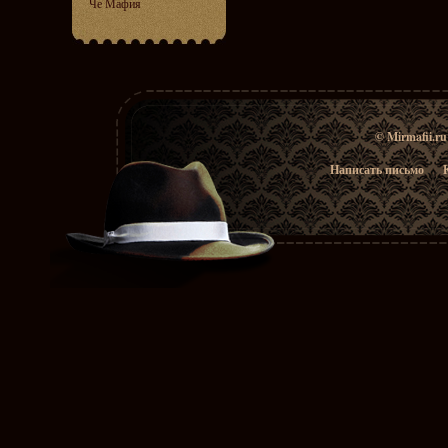
Че Мафия
© Mirmafii.r
Написать письмо