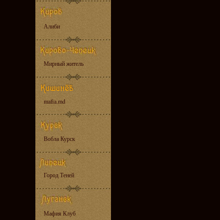
Алиби
Мирный житель
mafia.md
Вобла Курск
Город Теней
Мафия Клуб