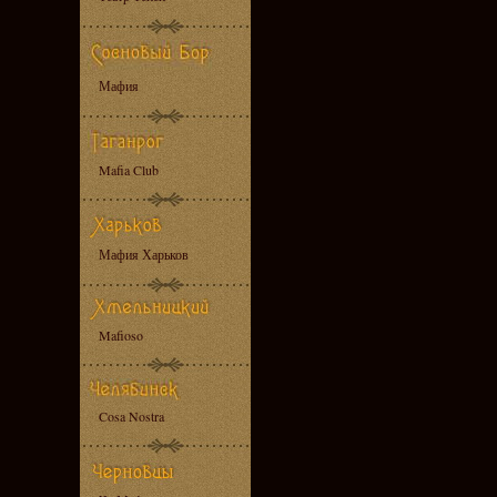
Мафия
Mafia Club
Мафия Харьков
Mafioso
Cosa Nostra