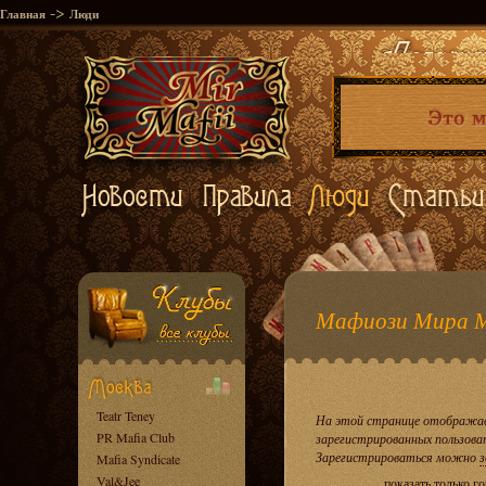
->
Главная
Люди
Мафиози Мира 
Teatr Teney
На этой странице отображае
PR Mafia Club
зарегистрированных пользова
Зарегистрироваться можно
з
Mafia Syndicate
Val&Jee
показать только г