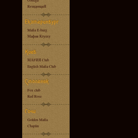
OMega
RезиденциЯ
Mafia E-burg
Мафия Ктулху
МАFИЯ Club
English Mafia Club
Fox club
Red Rose
Golden Mafia
Chaplin