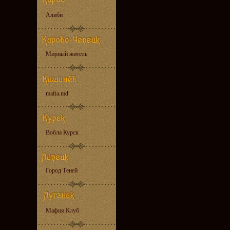
Алиби
Мирный житель
mafia.md
Вобла Курск
Город Теней
Мафия Клуб