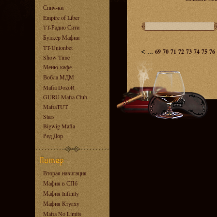
Спич-ки
Empire of Liber
TT-Радио Сити
Бункер Мафии
TT-Unionbet
<
...
69
70
71
72
73
74
75
76
Show Time
Меню-кафе
Вобла МДМ
Mafia DozoR
GURU Mafia Club
MafiaTUT
Stars
Bigwig Mafia
Ред Дор
Вторая навигация
Мафия в СПб
Мафия Infinity
Мафия Ктулху
Mafia No Limits