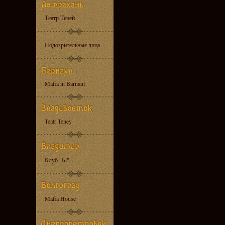
Театр Теней
Подозрительные лица
Mafia in Barnaul
Teatr Teney
Клуб "Ы"
Mafia House