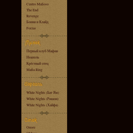
Centro Mafioso
The End
Revenge
Бонни и Клайд
Forzas
Первый клуб Мафии
Неаполь
Крёстный отец
Mafia Ring
White Nights (Бат Ям)
White Nights (Ришон)
White Nights (Хайфа)
Onore