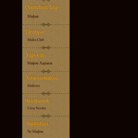
Мафия
Mafia Club
Мафия Харьков
Mafioso
Cosa Nostra
Че Мафия