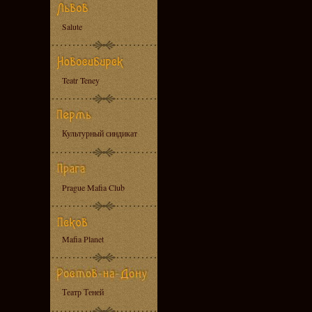
Salute
Teatr Teney
Культурный синдикат
Prague Mafia Club
Mafia Planet
Театр Теней