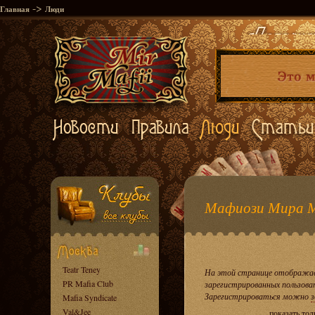
->
Главная
Люди
Мафиози Мира 
Teatr Teney
На этой странице отображае
PR Mafia Club
зарегистрированных пользова
Зарегистрироваться можно
з
Mafia Syndicate
Val&Jee
показать то