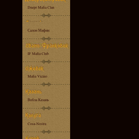
Dnepr Mafia Clan
Салон Мафии
IF Mafia Club
Mafia Vicino
Вобла Казань
Cosa-Nostra