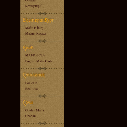
OMega
RезиденциЯ
Mafia E-burg
Мафия Ктулху
МАFИЯ Club
English Mafia Club
Fox club
Red Rose
Golden Mafia
Chaplin