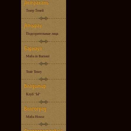
Театр Теней
Подозрительные лица
Mafia in Barnaul
Teatr Teney
Клуб "Ы"
Mafia House