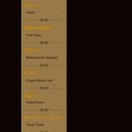
Salute
Teatr Teney
Культурный синдикат
Prague Mafia Club
Mafia Planet
Театр Теней