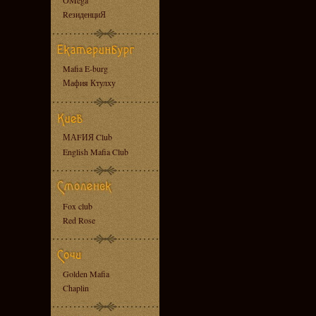
OMega
RезиденциЯ
Mafia E-burg
Мафия Ктулху
МАFИЯ Club
English Mafia Club
Fox club
Red Rose
Golden Mafia
Chaplin