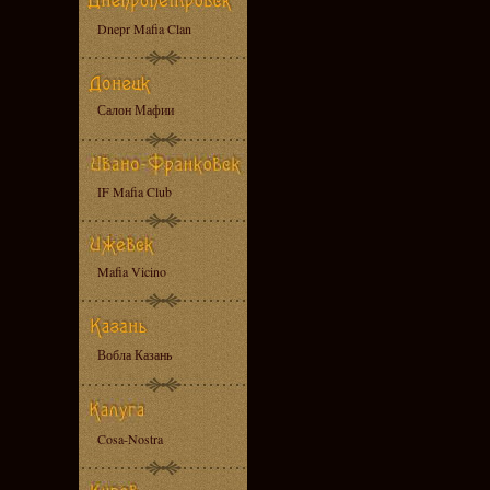
Dnepr Mafia Clan
Салон Мафии
IF Mafia Club
Mafia Vicino
Вобла Казань
Cosa-Nostra