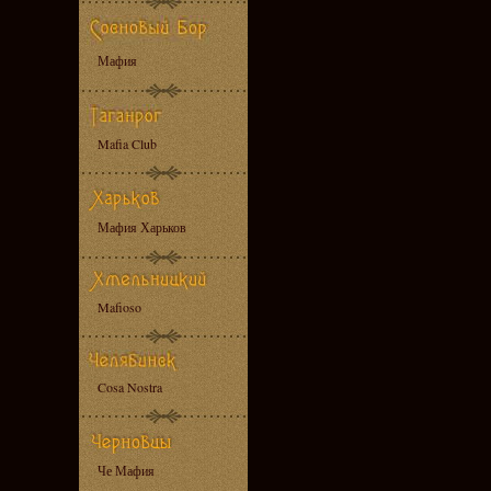
Мафия
Mafia Club
Мафия Харьков
Mafioso
Cosa Nostra
Че Мафия