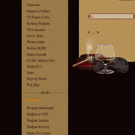
Спич-ки
Empire of Liber
TT-Радио Сити
Бункер Мафии
TT-Unionbet
<
...
>
Show Time
Меню-кафе
Вобла МДМ
Mafia DozoR
GURU Mafia Club
MafiaTUT
Stars
Bigwig Mafia
Ред Дор
Вторая навигация
Мафия в СПб
Мафия Infinity
Мафия Ктулху
Mafia No Limits