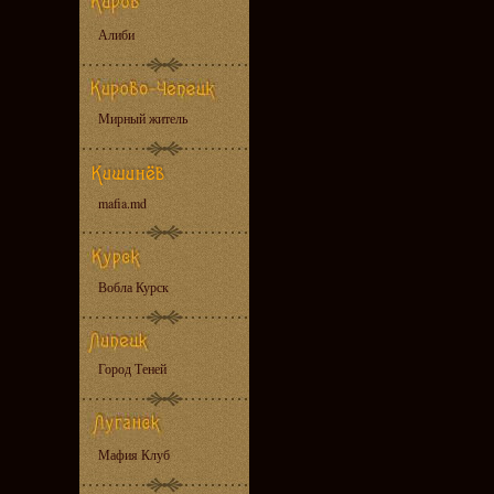
Алиби
Мирный житель
mafia.md
Вобла Курск
Город Теней
Мафия Клуб