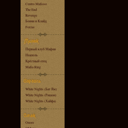
Centro Mafioso
The End
Revenge
Бонни и Клайд
Forzas
Первый клуб Мафии
Неаполь
Крёстный отец
Mafia Ring
White Nights (Бат Ям)
White Nights (Ришон)
White Nights (Хайфа)
Onore