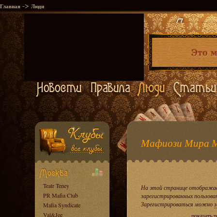
->
Главная
Люди
Мафиози Мира 
Teatr Teney
На этой странице отображае
PR Mafia Club
зарегистрированных пользова
Зарегистрироваться можно
з
Mafia Syndicate
Val&Jee
показать 